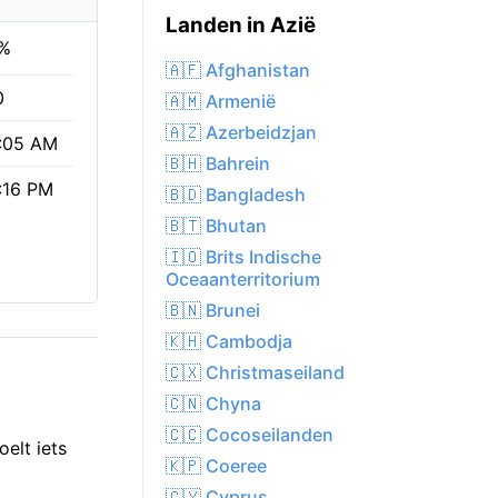
Landen in Azië
%
🇦🇫 Afghanistan
0
🇦🇲 Armenië
🇦🇿 Azerbeidzjan
:05 AM
🇧🇭 Bahrein
:16 PM
🇧🇩 Bangladesh
🇧🇹 Bhutan
🇮🇴 Brits Indische
Oceaanterritorium
🇧🇳 Brunei
🇰🇭 Cambodja
🇨🇽 Christmaseiland
🇨🇳 Chyna
🇨🇨 Cocoseilanden
elt iets
🇰🇵 Coeree
🇨🇾 Cyprus