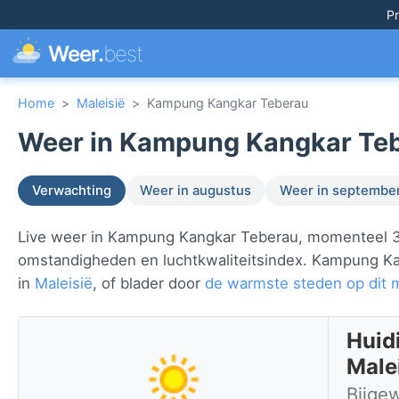
Pr
Weer.
best
Home
>
Maleisië
>
Kampung Kangkar Teberau
Weer in Kampung Kangkar Tebe
Verwachting
Weer in augustus
Weer in septembe
Live weer in Kampung Kangkar Teberau, momenteel 30°
omstandigheden en luchtkwaliteitsindex. Kampung Ka
in
Maleisië
, of blader door
de warmste steden op dit
Huid
Male
Bijge