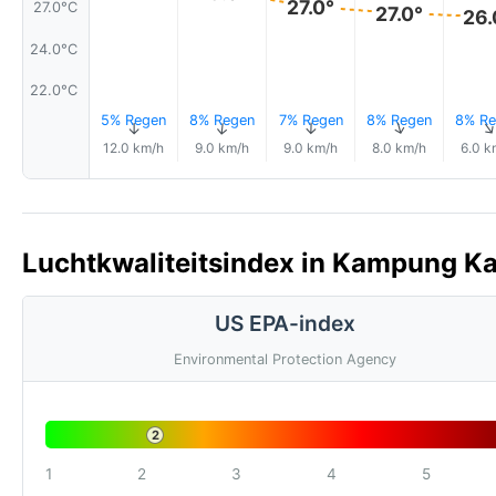
27.0°
27.0°C
27.0°
26.
24.0°C
22.0°C
5% Regen
8% Regen
7% Regen
8% Regen
8% Re
↑
↑
↑
↑
12.0 km/h
9.0 km/h
9.0 km/h
8.0 km/h
6.0 k
Luchtkwaliteitsindex in Kampung Ka
US EPA-index
Environmental Protection Agency
2
1
2
3
4
5