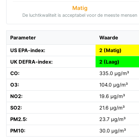
Matig
De luchtkwaliteit is acceptabel voor de meeste mensen
Parameter
Waarde
US EPA-index:
2 (Matig)
UK DEFRA-index:
2 (Laag)
CO:
335.0 µg/m³
O3:
104.0 µg/m³
NO2:
19.6 µg/m³
SO2:
21.6 µg/m³
PM2.5:
23.7 µg/m³
PM10:
30.0 µg/m³