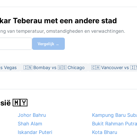
kar Teberau met een andere stad
ijking van temperatuur, omstandigheden en verwachtingen.
Vergelijk →
as Vegas
🇮🇳 Bombay vs 🇺🇸 Chicago
🇨🇦 Vancouver vs 🇮
sië 🇲🇾
Johor Bahru
Kampung Baru Sub
Shah Alam
Bukit Rahman Putr
Iskandar Puteri
Kota Bharu