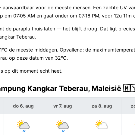
 — aanvaardbaar voor de meeste mensen. Een zachte UV va
p om 07:05 AM en gaat onder om 07:16 PM, voor 12u 11m d
 de paraplu thuis laten — het blijft droog. Dat ligt precies 
angkar Teberau.
d 31°C de meeste middagen. Opvallend: de maximumtempera
rau op deze datum van 32°C.
s op dit moment echt heet.
ampung Kangkar Teberau, Maleisië 🇲
do 6. aug
vr 7. aug
za 8. aug
z