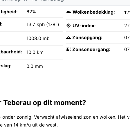
tigheid:
62%
☁️
Wolkenbedekking:
12
:
13.7 kph (178°)
☀️
UV-index:
2.
🌅
Zonsopgang:
07
1008.0 mb
🌇
Zonsondergang:
07
tbaarheid:
10.0 km
slag:
0.0 mm
r Teberau op dit moment?
nder zonnig. Verwacht afwisselend zon en wolken. Het vo
e van 14 km/u uit de west.