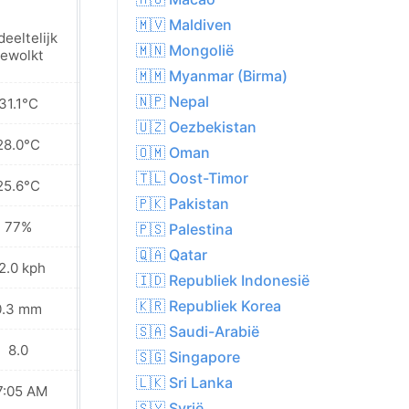
🇲🇻 Maldiven
Plaatselijk
eeltelijk
regen in de
🇲🇳 Mongolië
ewolkt
buurt
🇲🇲 Myanmar (Birma)
🇳🇵 Nepal
31.1°C
30.8°C
🇺🇿 Oezbekistan
28.0°C
27.8°C
🇴🇲 Oman
🇹🇱 Oost-Timor
25.6°C
25.4°C
🇵🇰 Pakistan
77%
78%
🇵🇸 Palestina
🇶🇦 Qatar
2.0 kph
19.8 kph
🇮🇩 Republiek Indonesië
🇰🇷 Republiek Korea
0.3 mm
2.5 mm
🇸🇦 Saudi-Arabië
8.0
8.0
🇸🇬 Singapore
🇱🇰 Sri Lanka
7:05 AM
07:05 AM
🇸🇾 Syrië