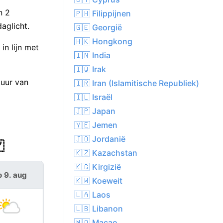
n 2
🇵🇭 Filippijnen
aglicht.
🇬🇪 Georgië
🇭🇰 Hongkong
in lijn met
🇮🇳 India
🇮🇶 Irak
tuur van
🇮🇷 Iran (Islamitische Republiek)
🇮🇱 Israël
🇯🇵 Japan
🇾🇪 Jemen
🇯🇴 Jordanië

🇰🇿 Kazachstan
🇰🇬 Kirgizië
o 9. aug
ma 10. aug
🇰🇼 Koeweit
🇱🇦 Laos
🇱🇧 Libanon
🇲🇴 Macao