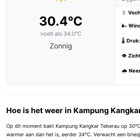
💧
Voch
30.4°C
🌬️
Wind
voelt als 34.0°C
🌡️
Druk:
Zonnig
👁️
Zich
🌧️
Neer
Hoe is het weer in Kampung Kangka
Op dit moment bakt Kampung Kangkar Teberau op 30°C o
warmer aan dan het is, eerder 34°C. Verwacht een briesj