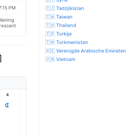
7:15 PM
07:15 PM
🇹🇯 Tadzjikistan
🇹🇼 Taiwan
Waning
New Moon
🇹🇭 Thailand
rescent
🇹🇷 Turkije
🇹🇲 Turkmenistan
🇦🇪 Verenigde Arabische Emiraten

🇻🇳 Vietnam
4
5
6
7
8
9