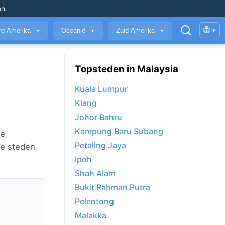
en
.
🌐
rd-Amerika
Oceanië
Zuid-Amerika
▾
▼
▼
▼
Topsteden in Malaysia
Kuala Lumpur
Klang
Johor Bahru
Kampung Baru Subang
se
Petaling Jaya
te steden
Ipoh
Shah Alam
Bukit Rahman Putra
Pelentong
Malakka