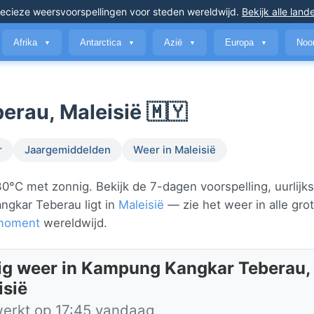
ecieze weersvoorspellingen
voor steden wereldwijd
.
Bekijk alle land
Afrika
Antarctica
Azië
Europa
Noo
▼
▼
▼
▼
rau, Maleisië 🇲🇾
r
Jaargemiddelden
Weer in Maleisië
C met zonnig. Bekijk de 7-dagen voorspelling, uurlijk
ngkar Teberau ligt in
Maleisië
— zie het weer in alle gro
 moment
wereldwijd.
ig weer in Kampung Kangkar Teberau,
isië
werkt op 17:45 vandaag