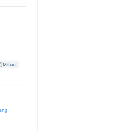
 Milaan
ang
a