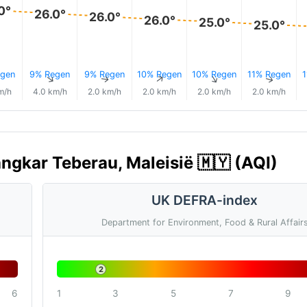
0°
26.0°
26.0°
26.0°
25.0°
25.0°
gen
9% Regen
9% Regen
10% Regen
10% Regen
11% Regen
1
↑
↑
↑
↑
↑
↑
m/h
4.0 km/h
2.0 km/h
2.0 km/h
2.0 km/h
2.0 km/h
ngkar Teberau, Maleisië 🇲🇾 (AQI)
UK DEFRA-index
Department for Environment, Food & Rural Affair
2
6
1
3
5
7
9