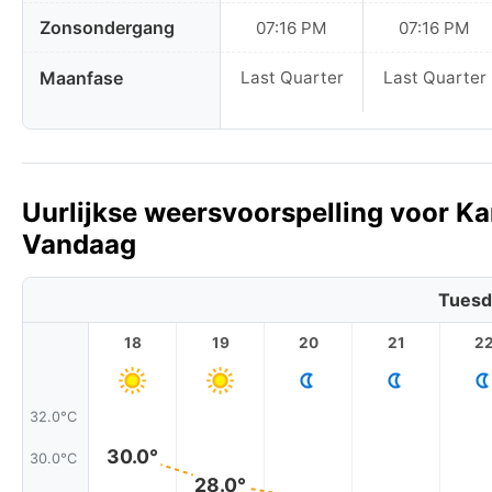
Zonsondergang
07:16 PM
07:16 PM
Maanfase
Last Quarter
Last Quarter
Uurlijkse weersvoorspelling voor K
Vandaag
Tuesd
18
19
20
21
2
32.0°C
30.0°
30.0°C
28.0°