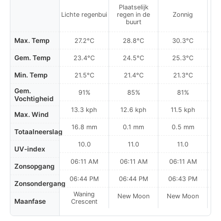
Plaatselijk
P
Lichte regenbui
regen in de
Zonnig
r
buurt
Max. Temp
27.2°C
28.8°C
30.3°C
Gem. Temp
23.4°C
24.5°C
25.3°C
Min. Temp
21.5°C
21.4°C
21.3°C
Gem.
91%
85%
81%
Vochtigheid
13.3 kph
12.6 kph
11.5 kph
Max. Wind
16.8 mm
0.1 mm
0.5 mm
Totaalneerslag
10.0
11.0
11.0
UV-index
06:11 AM
06:11 AM
06:11 AM
Zonsopgang
06:44 PM
06:44 PM
06:43 PM
Zonsondergang
Waning
New Moon
New Moon
N
Maanfase
Crescent