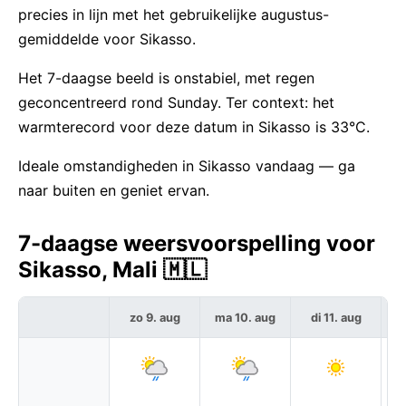
precies in lijn met het gebruikelijke augustus-
gemiddelde voor Sikasso.
Het 7-daagse beeld is onstabiel, met regen
geconcentreerd rond Sunday. Ter context: het
warmterecord voor deze datum in Sikasso is 33°C.
Ideale omstandigheden in Sikasso vandaag — ga
naar buiten en geniet ervan.
7-daagse weersvoorspelling voor
Sikasso, Mali 🇲🇱
zo 9. aug
ma 10. aug
di 11. aug
w