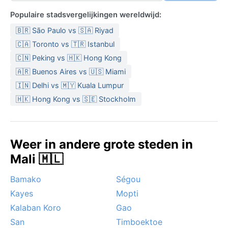
Populaire stadsvergelijkingen wereldwijd:
🇧🇷 São Paulo vs 🇸🇦 Riyad
🇨🇦 Toronto vs 🇹🇷 Istanbul
🇨🇳 Peking vs 🇭🇰 Hong Kong
🇦🇷 Buenos Aires vs 🇺🇸 Miami
🇮🇳 Delhi vs 🇲🇾 Kuala Lumpur
🇭🇰 Hong Kong vs 🇸🇪 Stockholm
Weer in andere grote steden in
Mali 🇲🇱
Bamako
Ségou
Kayes
Mopti
Kalaban Koro
Gao
San
Timboektoe