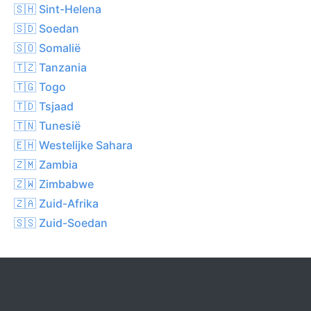
🇸🇭 Sint-Helena
🇸🇩 Soedan
🇸🇴 Somalië
🇹🇿 Tanzania
🇹🇬 Togo
🇹🇩 Tsjaad
🇹🇳 Tunesië
🇪🇭 Westelijke Sahara
🇿🇲 Zambia
🇿🇼 Zimbabwe
🇿🇦 Zuid-Afrika
🇸🇸 Zuid-Soedan