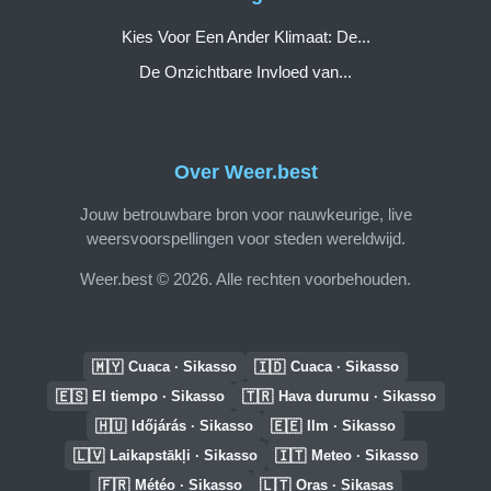
Kies Voor Een Ander Klimaat: De...
De Onzichtbare Invloed van...
Over Weer.best
Jouw betrouwbare bron voor nauwkeurige, live
weersvoorspellingen voor steden wereldwijd.
Weer.best © 2026. Alle rechten voorbehouden.
🇲🇾
🇮🇩
Cuaca · Sikasso
Cuaca · Sikasso
🇪🇸
🇹🇷
El tiempo · Sikasso
Hava durumu · Sikasso
🇭🇺
🇪🇪
Időjárás · Sikasso
Ilm · Sikasso
🇱🇻
🇮🇹
Laikapstākļi · Sikasso
Meteo · Sikasso
🇫🇷
🇱🇹
Météo · Sikasso
Oras · Sikasas