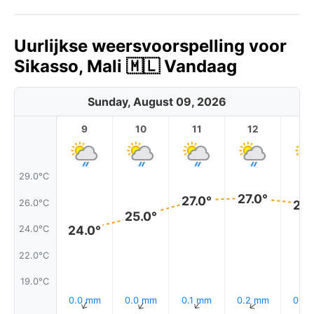
Uurlijkse weersvoorspelling voor
Sikasso, Mali 🇲🇱 Vandaag
Sunday, August 09, 2026
9
10
11
12
1
29.0°C
27.0°
27.0°
26.0°C
26.
25.0°
24.0°
24.0°C
22.0°C
19.0°C
0.0 mm
0.0 mm
0.1 mm
0.2 mm
0.2
↑
↑
↑
↑