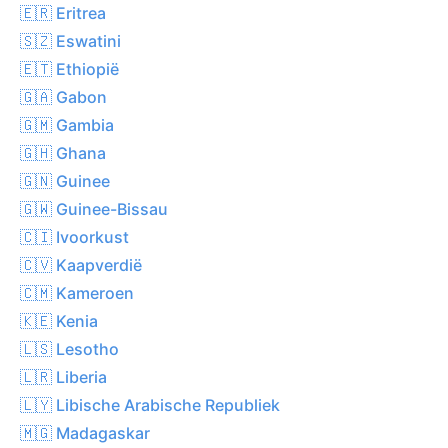
🇪🇷 Eritrea
🇸🇿 Eswatini
🇪🇹 Ethiopië
🇬🇦 Gabon
🇬🇲 Gambia
🇬🇭 Ghana
🇬🇳 Guinee
🇬🇼 Guinee-Bissau
🇨🇮 Ivoorkust
🇨🇻 Kaapverdië
🇨🇲 Kameroen
🇰🇪 Kenia
🇱🇸 Lesotho
🇱🇷 Liberia
🇱🇾 Libische Arabische Republiek
🇲🇬 Madagaskar