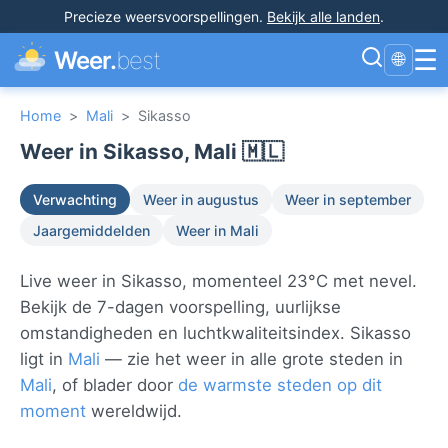
Precieze weersvoorspellingen
.
Bekijk alle landen
.
☰
Weer.
best
🌐
Home
>
Mali
>
Sikasso
Weer in Sikasso, Mali 🇲🇱
Verwachting
Weer in augustus
Weer in september
Jaargemiddelden
Weer in Mali
Live weer in Sikasso, momenteel 23°C met nevel.
Bekijk de 7-dagen voorspelling, uurlijkse
omstandigheden en luchtkwaliteitsindex. Sikasso
ligt in
Mali
— zie het weer in alle grote steden in
Mali
, of blader door
de warmste steden op dit
moment
wereldwijd.