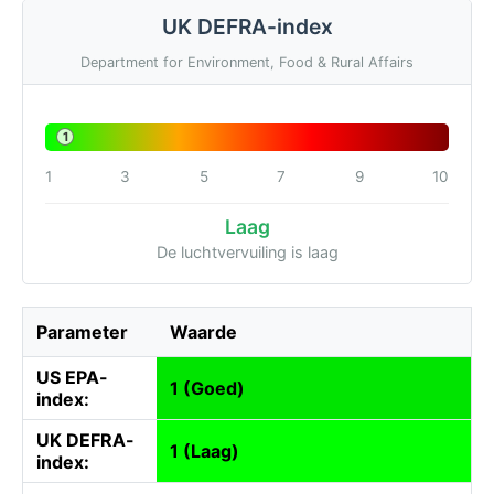
UK DEFRA-index
Department for Environment, Food & Rural Affairs
1
1
3
5
7
9
10
Laag
De luchtvervuiling is laag
Parameter
Waarde
US EPA-
1 (Goed)
index:
UK DEFRA-
1 (Laag)
index: