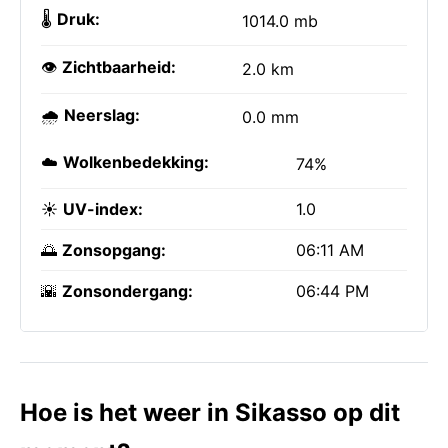
🌡️
Druk:
1014.0 mb
👁️
Zichtbaarheid:
2.0 km
🌧️
Neerslag:
0.0 mm
☁️
Wolkenbedekking:
74%
☀️
UV-index:
1.0
🌅
Zonsopgang:
06:11 AM
🌇
Zonsondergang:
06:44 PM
Hoe is het weer in Sikasso op dit