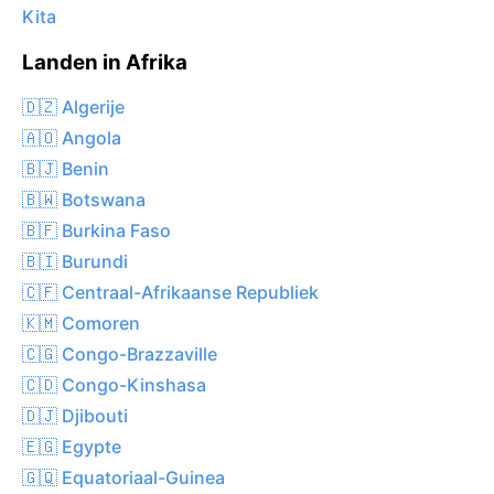
Kita
Landen in Afrika
🇩🇿 Algerije
🇦🇴 Angola
🇧🇯 Benin
🇧🇼 Botswana
🇧🇫 Burkina Faso
🇧🇮 Burundi
🇨🇫 Centraal-Afrikaanse Republiek
🇰🇲 Comoren
🇨🇬 Congo-Brazzaville
🇨🇩 Congo-Kinshasa
🇩🇯 Djibouti
🇪🇬 Egypte
🇬🇶 Equatoriaal-Guinea