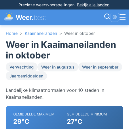
Precieze weersvoorspellingen
.
Bekijk alle landen
.
☰
Weer.
best
🌐
Home
>
Kaaimaneilanden
>
Weer in oktober
Weer in Kaaimaneilanden
in oktober
Verwachting
Weer in augustus
Weer in september
Jaargemiddelden
Landelijke klimaatnormalen voor 10 steden in
Kaaimaneilanden.
GEMIDDELDE MAXIMUM
GEMIDDELDE MINIMUM
29°C
27°C