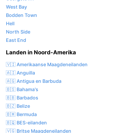
West Bay
Bodden Town
Hell
North Side
East End
Landen in Noord-Amerika
🇻🇮 Amerikaanse Maagdeneilanden
🇦🇮 Anguilla
🇦🇬 Antigua en Barbuda
🇧🇸 Bahama's
🇧🇧 Barbados
🇧🇿 Belize
🇧🇲 Bermuda
🇧🇶 BES-eilanden
🇻🇬 Britse Maagdeneilanden