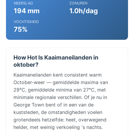
NEERSLAG
ZONUREN
194 mm
1.0h/dag
VOCHTIGHEID
75%
How Hot Is Kaaimaneilanden in
oktober?
Kaaimaneilanden kent consistent warm
October-weer — gemiddelde maxima van
29°C, gemiddelde minima van 27°C, met
minimale regionale verschillen. Of je nu in
George Town bent of in een van de
kuststeden, de omstandigheden voelen
grotendeels hetzelfde: heet, overwegend
helder, met weinig verkoeling 's nachts.