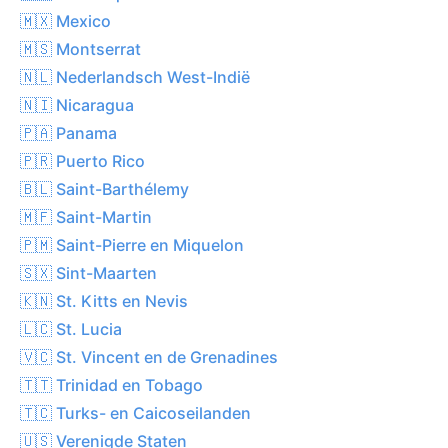
🇲🇽 Mexico
🇲🇸 Montserrat
🇳🇱 Nederlandsch West-Indië
🇳🇮 Nicaragua
🇵🇦 Panama
🇵🇷 Puerto Rico
🇧🇱 Saint-Barthélemy
🇲🇫 Saint-Martin
🇵🇲 Saint-Pierre en Miquelon
🇸🇽 Sint-Maarten
🇰🇳 St. Kitts en Nevis
🇱🇨 St. Lucia
🇻🇨 St. Vincent en de Grenadines
🇹🇹 Trinidad en Tobago
🇹🇨 Turks- en Caicoseilanden
🇺🇸 Verenigde Staten