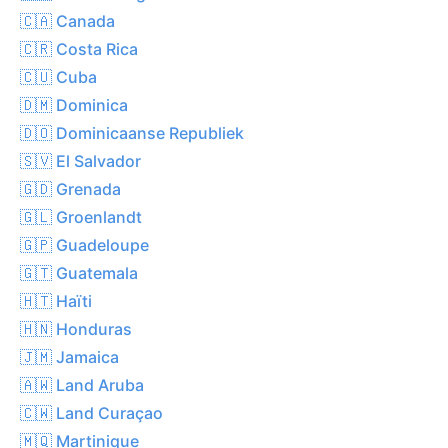
🇨🇦 Canada
🇨🇷 Costa Rica
🇨🇺 Cuba
🇩🇲 Dominica
🇩🇴 Dominicaanse Republiek
🇸🇻 El Salvador
🇬🇩 Grenada
🇬🇱 Groenlandt
🇬🇵 Guadeloupe
🇬🇹 Guatemala
🇭🇹 Haïti
🇭🇳 Honduras
🇯🇲 Jamaica
🇦🇼 Land Aruba
🇨🇼 Land Curaçao
🇲🇶 Martinique