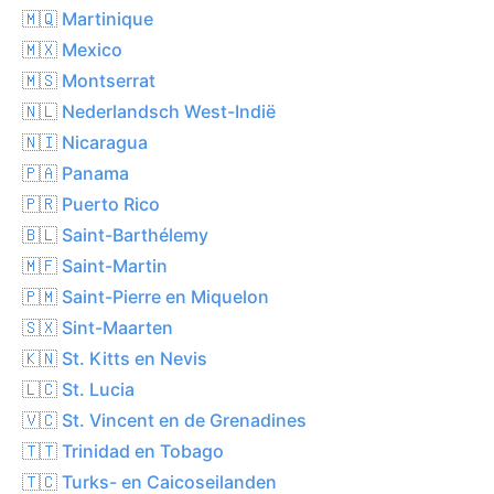
🇲🇶 Martinique
🇲🇽 Mexico
🇲🇸 Montserrat
🇳🇱 Nederlandsch West-Indië
🇳🇮 Nicaragua
🇵🇦 Panama
🇵🇷 Puerto Rico
🇧🇱 Saint-Barthélemy
🇲🇫 Saint-Martin
🇵🇲 Saint-Pierre en Miquelon
🇸🇽 Sint-Maarten
🇰🇳 St. Kitts en Nevis
🇱🇨 St. Lucia
🇻🇨 St. Vincent en de Grenadines
🇹🇹 Trinidad en Tobago
🇹🇨 Turks- en Caicoseilanden