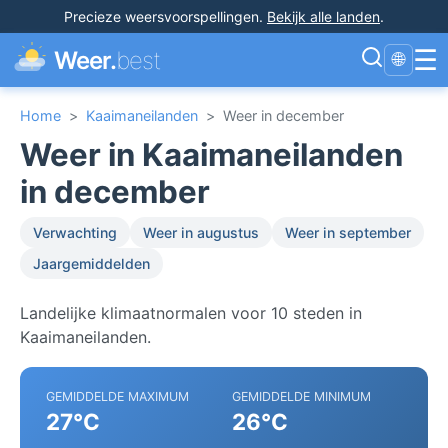
Precieze weersvoorspellingen
.
Bekijk alle landen
.
☰
Weer.
best
🌐
Home
>
Kaaimaneilanden
>
Weer in december
Weer in Kaaimaneilanden
in december
Verwachting
Weer in augustus
Weer in september
Jaargemiddelden
Landelijke klimaatnormalen voor 10 steden in
Kaaimaneilanden.
GEMIDDELDE MAXIMUM
GEMIDDELDE MINIMUM
27°C
26°C