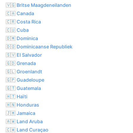
🇻🇬 Britse Maagdeneilanden
🇨🇦 Canada
🇨🇷 Costa Rica
🇨🇺 Cuba
🇩🇲 Dominica
🇩🇴 Dominicaanse Republiek
🇸🇻 El Salvador
🇬🇩 Grenada
🇬🇱 Groenlandt
🇬🇵 Guadeloupe
🇬🇹 Guatemala
🇭🇹 Haïti
🇭🇳 Honduras
🇯🇲 Jamaica
🇦🇼 Land Aruba
🇨🇼 Land Curaçao