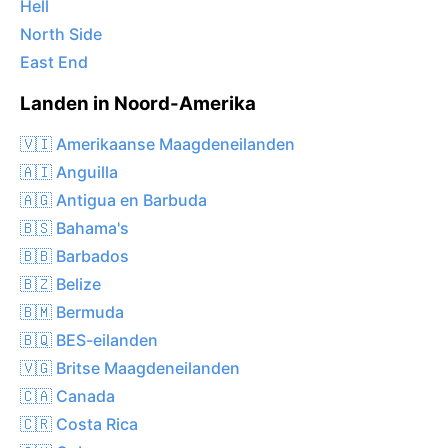
Hell
North Side
East End
Landen in Noord-Amerika
🇻🇮 Amerikaanse Maagdeneilanden
🇦🇮 Anguilla
🇦🇬 Antigua en Barbuda
🇧🇸 Bahama's
🇧🇧 Barbados
🇧🇿 Belize
🇧🇲 Bermuda
🇧🇶 BES-eilanden
🇻🇬 Britse Maagdeneilanden
🇨🇦 Canada
🇨🇷 Costa Rica