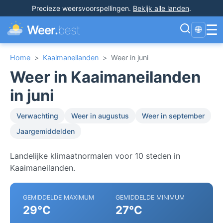
Precieze weersvoorspellingen
.
Bekijk alle landen
.
☰
Weer.
best
🌐
Home
>
Kaaimaneilanden
>
Weer in juni
Weer in Kaaimaneilanden
in juni
Verwachting
Weer in augustus
Weer in september
Jaargemiddelden
Landelijke klimaatnormalen voor 10 steden in
Kaaimaneilanden.
GEMIDDELDE MAXIMUM
GEMIDDELDE MINIMUM
29°C
27°C