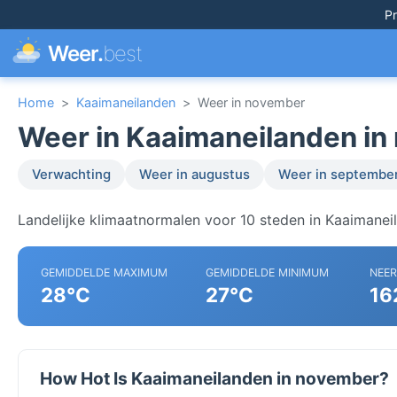
Pr
Weer.
best
Home
>
Kaaimaneilanden
>
Weer in november
Weer in Kaaimaneilanden i
Verwachting
Weer in augustus
Weer in septembe
Landelijke klimaatnormalen voor 10 steden in Kaaimanei
GEMIDDELDE MAXIMUM
GEMIDDELDE MINIMUM
NEE
28°C
27°C
16
How Hot Is Kaaimaneilanden in november?