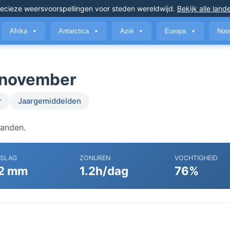
ecieze weersvoorspellingen
voor steden wereldwijd
.
Bekijk alle land
Afrika
Antarctica
Azië
Europa
Noo
▼
▼
▼
▼
n november
r
Jaargemiddelden
landen.
RSLAG
ZONUREN
VOCHTIGHEID
2 mm
1.2h/dag
76%