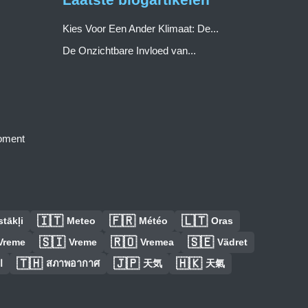
Kies Voor Een Ander Klimaat: De...
De Onzichtbare Invloed van...
moment
🇮🇹
🇫🇷
🇱🇹
tākļi
Meteo
Météo
Oras
🇸🇮
🇷🇴
🇸🇪
Vreme
Vreme
Vremea
Vädret
🇹🇭
🇯🇵
🇭🇰
ا
สภาพอากาศ
天気
天氣