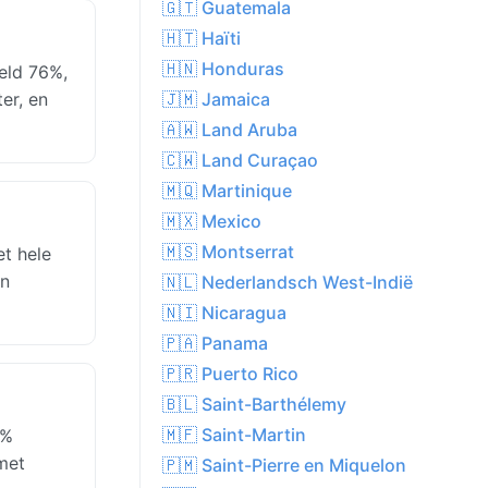
🇬🇹 Guatemala
🇭🇹 Haïti
🇭🇳 Honduras
eld 76%,
er, en
🇯🇲 Jamaica
🇦🇼 Land Aruba
🇨🇼 Land Curaçao
🇲🇶 Martinique
🇲🇽 Mexico
🇲🇸 Montserrat
t hele
jn
🇳🇱 Nederlandsch West-Indië
🇳🇮 Nicaragua
🇵🇦 Panama
🇵🇷 Puerto Rico
🇧🇱 Saint-Barthélemy
🇲🇫 Saint-Martin
6%
met
🇵🇲 Saint-Pierre en Miquelon