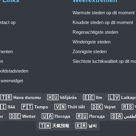
Warmste steden op dit moment
tact op
Koudste steden op dit moment
Regenachtigste steden
Winderigste steden
inenten
Zonnigste steden
en
Slechtste luchtkwaliteit op dit 
ofdstadsteden
s weerwidget
🇹🇷
🇭🇺
🇪🇪
🇱🇻
Hava durumu
Időjárás
Ilm
Laikaps
🇮
🇵🇹
🇻🇳
🇩🇰
🇷🇸
Sää
Tempo
Thời tiết
Vejret
🇩🇪
🇺🇦
🇷🇺
🇸🇦
er
Wetter
Погода
Погода
الطق
🇹🇼
🇰🇷
天氣預報
날씨