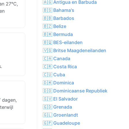
🇦🇬 Antigua en Barbuda
an 27°C,
🇧🇸 Bahama's
den
🇧🇧 Barbados
🇧🇿 Belize
🇧🇲 Bermuda
🇧🇶 BES-eilanden
🇻🇬 Britse Maagdeneilanden
🇨🇦 Canada
.
🇨🇷 Costa Rica
🇨🇺 Cuba
🇩🇲 Dominica
🇩🇴 Dominicaanse Republiek
🇸🇻 El Salvador
7 dagen,
🇬🇩 Grenada
erwijl
🇬🇱 Groenlandt
🇬🇵 Guadeloupe