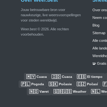
Jouw betrouwbare bron voor
Over ons
nauwkeurige, live weersvoorspellingen
Neem con
voor steden wereldwijd.
Blog
Weer.best © 2026. Alle rechten
Sitemap
voorbehouden.
Alle cont
Alle land
Wereldho
🧩 Grati
🇲🇾
🇮🇩
🇪🇸
Cuaca
Cuaca
El tiempo
🇵🇱
🇸🇰
🇨🇿

Pogoda
Počasie
Počasí
🇳🇴
🇬🇧🇺🇸
🇳🇱
Været
Weather
We