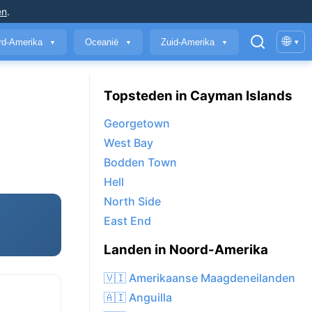
en
.
🌐
rd-Amerika
Oceanië
Zuid-Amerika
▾
▼
▼
▼
Topsteden in Cayman Islands
Georgetown
West Bay
Bodden Town
Hell
North Side
East End
Landen in Noord-Amerika
🇻🇮 Amerikaanse Maagdeneilanden
🇦🇮 Anguilla