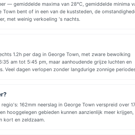
eer — gemiddelde maxima van 28°C, gemiddelde minima v
rge Town bent of in een van de kuststeden, de omstandighe
r, met weinig verkoeling 's nachts.
lechts 1.2h per dag in George Town, met zware bewolking
n 6:35 am tot 5:45 pm, maar aanhoudende grijze luchten en
s. Veel dagen verlopen zonder langdurige zonnige periodes
er?
 regio's: 162mm neerslag in George Town verspreid over 1
n hooggelegen gebieden kunnen aanzienlijk meer krijgen, t
jn kort en zeldzaam.