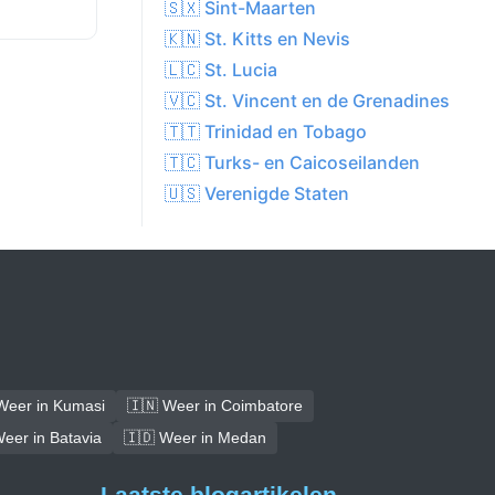
🇸🇽 Sint-Maarten
🇰🇳 St. Kitts en Nevis
🇱🇨 St. Lucia
🇻🇨 St. Vincent en de Grenadines
🇹🇹 Trinidad en Tobago
🇹🇨 Turks- en Caicoseilanden
🇺🇸 Verenigde Staten
Weer in Kumasi
🇮🇳 Weer in Coimbatore
eer in Batavia
🇮🇩 Weer in Medan
Laatste blogartikelen