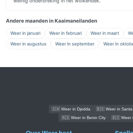
weinig onderbreking in het wolkendek.
Andere maanden in Kaaimaneilanden
Weer in januari
Weer in februari
Weer in maart
We
Weer in augustus
Weer in september
Weer in oktob
🇸🇦 Weer in Djedda
🇧🇴 Weer in Santa 
🇳🇬 Weer in Benin City
🇧🇴 Weer 
Over Weer.best
Snell