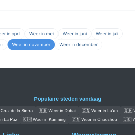
er in april
Weer in mei
Weer in juni
Weer in juli
er
Weer in november
Weer in december
Populaire steden vandaag
Cruz de la Sierra
🇦🇪 Weer in Dubai
🇨🇳 Weer in Lu’an
🇬🇭 
in La Paz
🇨🇳 Weer in Kunming
🇨🇳 Weer in Chaozhou
🇮🇩 W
e Links
Weerextremen