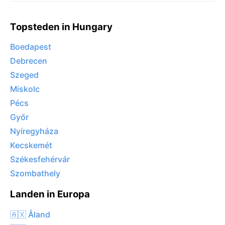
Topsteden in Hungary
Boedapest
Debrecen
Szeged
Miskolc
Pécs
Győr
Nyíregyháza
Kecskemét
Székesfehérvár
Szombathely
Landen in Europa
🇦🇽 Åland