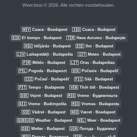
Weer.best © 2026. Alle rechten voorbehouden.
🇲🇾
🇮🇩
Cuaca · Boedapest
Cuaca · Budapest
🇪🇸
🇹🇷
El tiempo · Budapest
Hava durumu · Budapeşte
🇭🇺
🇪🇪
Időjárás · Budapest
Ilm · Budapest
🇱🇻
🇮🇹
Laikapstākļi · Budapešta
Meteo · Budapest
🇫🇷
🇱🇹
Météo · Budapest
Oras · Budapeštas
🇵🇱
🇸🇰
Pogoda · Budapeszt
Počasie · Budapešť
🇨🇿
🇫🇮
Počasí · Budapešť
Sää · Budapest
🇵🇹
🇻🇳
Tempo · Budapeste
Thời tiết · Boedapest
🇩🇰
🇷🇸
Vejret · Budapest
Vreme · Будимпешта
🇸🇮
🇷🇴
Vreme · Budimpešta
Vremea · Budapesta
🇸🇪
🇳🇴
Vädret · Budapest
Været · Boedapest
🇬🇧🇺🇸
🇳🇱
Weather · Budapest
Weer · Boedapest
🇩🇪
🇺🇦
Wetter · Budapest
Погода · Будапешт
🇷🇺
🇸🇦
Погода · Будапешт
الطقس · بودابست