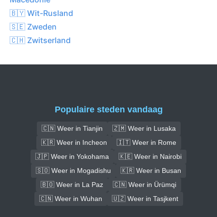
🇧🇾 Wit-Rusland
🇸🇪 Zweden
🇨🇭 Zwitserland
Populaire steden vandaag
🇨🇳 Weer in Tianjin
🇿🇲 Weer in Lusaka
🇰🇷 Weer in Incheon
🇮🇹 Weer in Rome
🇯🇵 Weer in Yokohama
🇰🇪 Weer in Nairobi
🇸🇴 Weer in Mogadishu
🇰🇷 Weer in Busan
🇧🇴 Weer in La Paz
🇨🇳 Weer in Ürümqi
🇨🇳 Weer in Wuhan
🇺🇿 Weer in Tasjkent