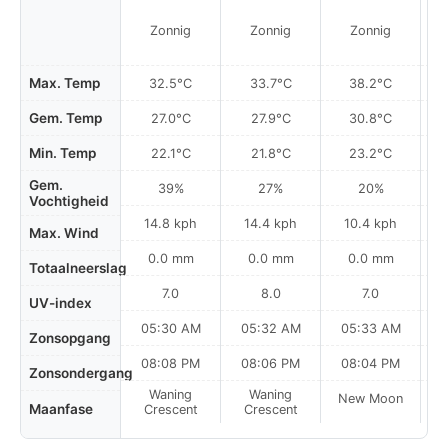
Zonnig
Zonnig
Zonnig
Max. Temp
32.5°C
33.7°C
38.2°C
Gem. Temp
27.0°C
27.9°C
30.8°C
Min. Temp
22.1°C
21.8°C
23.2°C
Gem.
39%
27%
20%
Vochtigheid
14.8 kph
14.4 kph
10.4 kph
Max. Wind
0.0 mm
0.0 mm
0.0 mm
Totaalneerslag
7.0
8.0
7.0
UV-index
05:30 AM
05:32 AM
05:33 AM
0
Zonsopgang
08:08 PM
08:06 PM
08:04 PM
Zonsondergang
Waning
Waning
New Moon
N
Maanfase
Crescent
Crescent