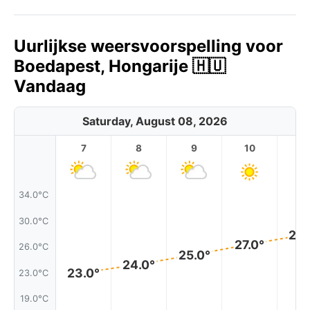
Uurlijkse weersvoorspelling voor
Boedapest, Hongarije 🇭🇺
Vandaag
Saturday, August 08, 2026
7
8
9
10
11
34.0°C
30.0°C
28.
27.0°
26.0°C
25.0°
24.0°
23.0°
23.0°C
19.0°C