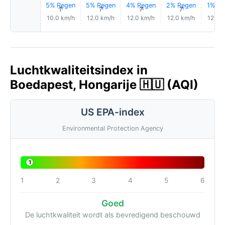
5% Regen
5% Regen
4% Regen
2% Regen
1% Re
↑
↑
↑
↑
10.0 km/h
12.0 km/h
12.0 km/h
12.0 km/h
12.0 
Luchtkwaliteitsindex in
Boedapest, Hongarije 🇭🇺 (AQI)
US EPA-index
Environmental Protection Agency
1
1
2
3
4
5
6
Goed
De luchtkwaliteit wordt als bevredigend beschouwd