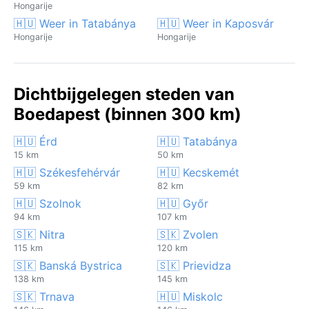
Hongarije
🇭🇺 Weer in Tatabánya
🇭🇺 Weer in Kaposvár
Hongarije
Hongarije
Dichtbijgelegen steden van
Boedapest (binnen 300 km)
🇭🇺 Érd
🇭🇺 Tatabánya
15 km
50 km
🇭🇺 Székesfehérvár
🇭🇺 Kecskemét
59 km
82 km
🇭🇺 Szolnok
🇭🇺 Győr
94 km
107 km
🇸🇰 Nitra
🇸🇰 Zvolen
115 km
120 km
🇸🇰 Banská Bystrica
🇸🇰 Prievidza
138 km
145 km
🇸🇰 Trnava
🇭🇺 Miskolc