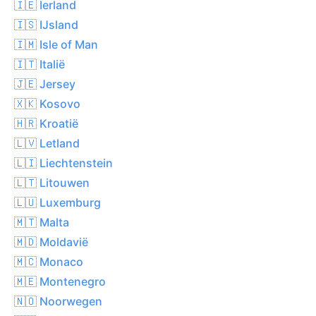
🇮🇪 Ierland
🇮🇸 IJsland
🇮🇲 Isle of Man
🇮🇹 Italië
🇯🇪 Jersey
🇽🇰 Kosovo
🇭🇷 Kroatië
🇱🇻 Letland
🇱🇮 Liechtenstein
🇱🇹 Litouwen
🇱🇺 Luxemburg
🇲🇹 Malta
🇲🇩 Moldavië
🇲🇨 Monaco
🇲🇪 Montenegro
🇳🇴 Noorwegen