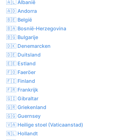
🇦🇱 Albanië
🇦🇩 Andorra
🇧🇪 België
🇧🇦 Bosnië-Herzegovina
🇧🇬 Bulgarije
🇩🇰 Denemarcken
🇩🇪 Duitsland
🇪🇪 Estland
🇫🇴 Faeröer
🇫🇮 Finland
🇫🇷 Frankrijk
🇬🇮 Gibraltar
🇬🇷 Griekenland
🇬🇬 Guernsey
🇻🇦 Heilige stoel (Vaticaanstad)
🇳🇱 Hollandt