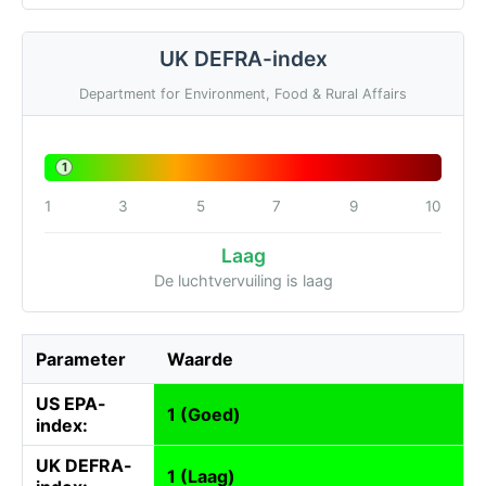
UK DEFRA-index
Department for Environment, Food & Rural Affairs
1
1
3
5
7
9
10
Laag
De luchtvervuiling is laag
Parameter
Waarde
US EPA-
1 (Goed)
index:
UK DEFRA-
1 (Laag)