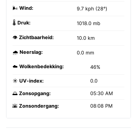
🌬️
Wind:
9.7 kph (28°)
🌡️
Druk:
1018.0 mb
👁️
Zichtbaarheid:
10.0 km
🌧️
Neerslag:
0.0 mm
☁️
Wolkenbedekking:
46%
☀️
UV-index:
0.0
🌅
Zonsopgang:
05:30 AM
🌇
Zonsondergang:
08:08 PM