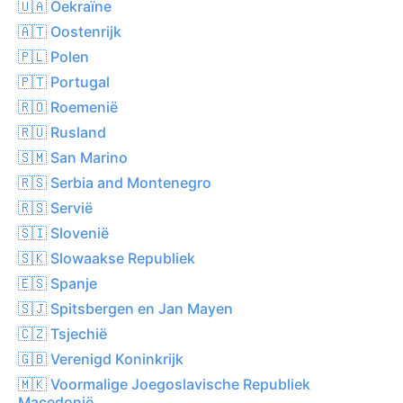
🇺🇦 Oekraïne
🇦🇹 Oostenrijk
🇵🇱 Polen
🇵🇹 Portugal
🇷🇴 Roemenië
🇷🇺 Rusland
🇸🇲 San Marino
🇷🇸 Serbia and Montenegro
🇷🇸 Servië
🇸🇮 Slovenië
🇸🇰 Slowaakse Republiek
🇪🇸 Spanje
🇸🇯 Spitsbergen en Jan Mayen
🇨🇿 Tsjechië
🇬🇧 Verenigd Koninkrijk
🇲🇰 Voormalige Joegoslavische Republiek
Macedonië