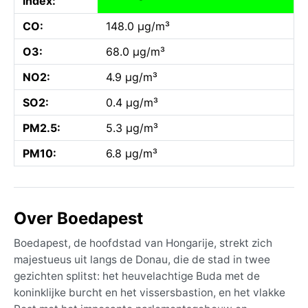
index:
CO:
148.0 µg/m³
O3:
68.0 µg/m³
NO2:
4.9 µg/m³
SO2:
0.4 µg/m³
PM2.5:
5.3 µg/m³
PM10:
6.8 µg/m³
Over Boedapest
Boedapest, de hoofdstad van Hongarije, strekt zich
majestueus uit langs de Donau, die de stad in twee
gezichten splitst: het heuvelachtige Buda met de
koninklijke burcht en het vissersbastion, en het vlakke