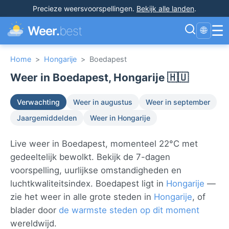
Precieze weersvoorspellingen
.
Bekijk alle landen
.
☰
Weer.
best
🌐
Home
>
Hongarije
>
Boedapest
Weer in Boedapest, Hongarije 🇭🇺
Verwachting
Weer in augustus
Weer in september
Jaargemiddelden
Weer in Hongarije
Live weer in Boedapest, momenteel 22°C met
gedeeltelijk bewolkt. Bekijk de 7-dagen
voorspelling, uurlijkse omstandigheden en
luchtkwaliteitsindex. Boedapest ligt in
Hongarije
—
zie het weer in alle grote steden in
Hongarije
, of
blader door
de warmste steden op dit moment
wereldwijd.