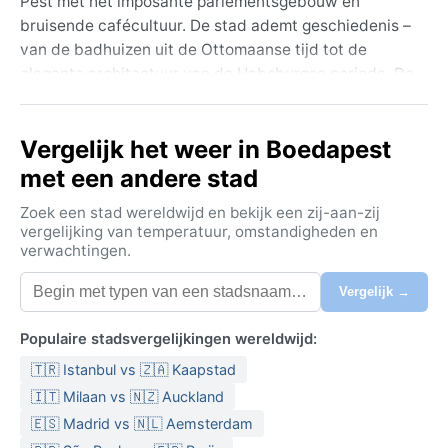
Pest met het imposante parlementsgebouw en
bruisende cafécultuur. De stad ademt geschiedenis –
van de badhuizen uit de Ottomaanse tijd tot de
elegante architectuur van de Habsburgse periode. De
bruggen, vooral de Kettingbrug, verbinden de wijken
en vormen een iconisch panorama. Geografisch ligt
Vergelijk het weer in Boedapest
Boedapest in het Karpatenbekken, omringd door
zachte heuvels, wat zorgt voor een beschutte ligging.
met een andere stad
Het klimaat valt onder de Köppenclassificatie Cfb,
Zoek een stad wereldwijd en bekijk een zij-aan-zij
een zeeklimaat met een continentale invloed. Zomers
vergelijking van temperatuur, omstandigheden en
verwachtingen.
zijn warm maar niet extreem, met gemiddelde
temperaturen rond 22°C, al kunnen hittegolven de
Vergelijk →
30°C overschrijden. Winters zijn koud, met
temperaturen vaak rond het vriespunt en gemiddeld
Populaire stadsvergelijkingen wereldwijd:
20 tot 30 dagen sneeuwval per jaar. Neerslag is
🇹🇷 Istanbul vs 🇿🇦 Kaapstad
gelijkmatig verdeeld over de seizoenen, met een
lichte piek in de late lente en vroege zomer. De
🇮🇹 Milaan vs 🇳🇿 Auckland
luchtvochtigheid is gematigd, maar in de winter kan
🇪🇸 Madrid vs 🇳🇱 Aemsterdam
mist optreden, vooral rond de Donau. Inpakken