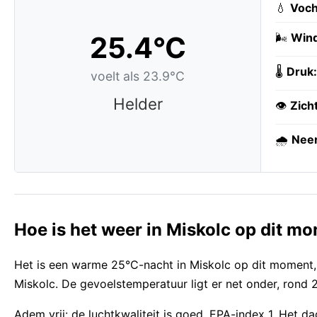
💧
Voch
25.4°C
🌬️
Wind
🌡️
Druk:
voelt als 23.9°C
Helder
👁️
Zich
🌧️
Neer
Hoe is het weer in Miskolc op dit m
Het is een warme 25°C-nacht in Miskolc op dit moment,
Miskolc. De gevoelstemperatuur ligt er net onder, rond
Adem vrij: de luchtkwaliteit is goed, EPA-index 1. Het