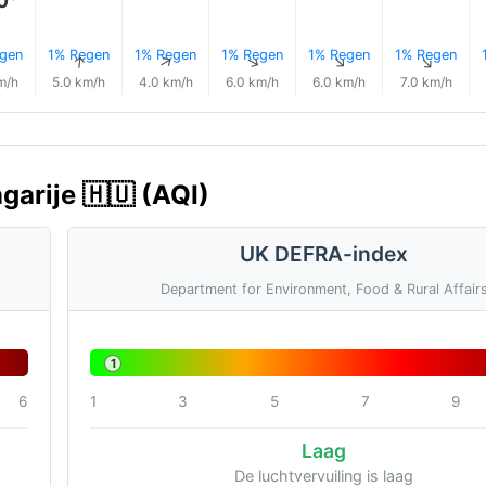
0°
gen
1% Regen
1% Regen
1% Regen
1% Regen
1% Regen
↑
↑
↑
↑
↑
m/h
5.0 km/h
4.0 km/h
6.0 km/h
6.0 km/h
7.0 km/h
garije 🇭🇺 (AQI)
UK DEFRA-index
Department for Environment, Food & Rural Affair
1
6
1
3
5
7
9
Laag
De luchtvervuiling is laag