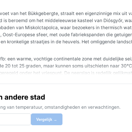
voet van het Bükkgebergte, straalt een eigenzinnige mix uit 
tad is beroemd om het middeleeuwse kasteel van Diósgyőr, wa
enbaden van Miskolctapolca, waar bezoekers in thermisch wat
e, Oost-Europese sfeer, met oude fabriekspanden die getuige
n kronkelige straatjes in de heuvels. Het omliggende landsc
 Dfb: een warme, vochtige continentale zone met duidelijke se
e 20 tot 25 graden, maar kunnen soms uitschieten naar 30°C
eregeld onder het vriespunt. De neerslag is redelijk gelijkmat
vroege zomer. De luchtvochtigheid is gematigd, maar in de win
hte kleding voor de zomer, maar een trui of jack voor koelere
e schoenen tegen sneeuw en ijs.
n andere stad
name in juni en september wanneer het zacht en droog is. In d
ijking van temperatuur, omstandigheden en verwachtingen.
leien het zicht beperken, een typisch fenomeen voor dit binn
bruari, hoewel dat doorgaans niet extreem is. Moesson of ork
Vergelijk →
 tot koudegolven en zomerse onweersbuien. Miskolc biedt daa