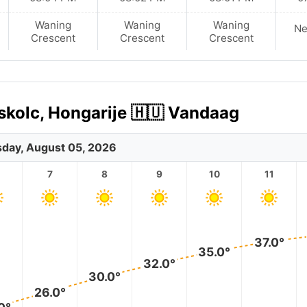
Waning
Waning
Waning
N
Crescent
Crescent
Crescent
skolc, Hongarije 🇭🇺 Vandaag
day, August 05, 2026
7
8
9
10
11
37.0°
35.0°
32.0°
30.0°
26.0°