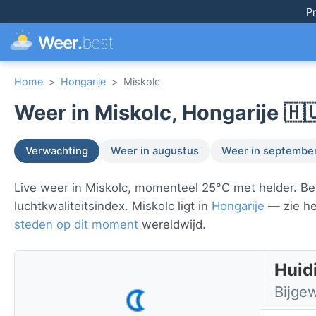
Pr
Weer.
best
Home
>
Hongarije
>
Miskolc
Weer in Miskolc, Hongarije 🇭
Verwachting
Weer in augustus
Weer in septembe
Live weer in Miskolc, momenteel 25°C met helder. Be
luchtkwaliteitsindex. Miskolc ligt in
Hongarije
— zie het
steden op dit moment
wereldwijd.
Huid
Bijge