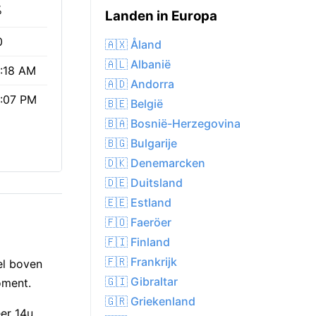
%
Landen in Europa
0
🇦🇽 Åland
🇦🇱 Albanië
:18 AM
🇦🇩 Andorra
:07 PM
🇧🇪 België
🇧🇦 Bosnië-Herzegovina
🇧🇬 Bulgarije
🇩🇰 Denemarcken
🇩🇪 Duitsland
🇪🇪 Estland
🇫🇴 Faeröer
🇫🇮 Finland
🇫🇷 Frankrijk
el boven
🇬🇮 Gibraltar
oment.
🇬🇷 Griekenland
eer 14u