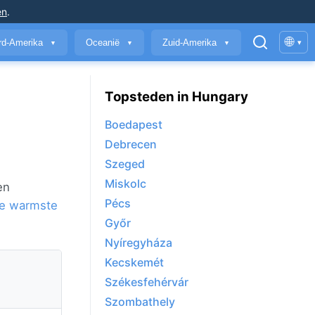
en
.
🌐
rd-Amerika
Oceanië
Zuid-Amerika
▾
▼
▼
▼
Topsteden in Hungary
Boedapest
Debrecen
Szeged
Miskolc
en
Pécs
e warmste
Győr
Nyíregyháza
Kecskemét
Székesfehérvár
Szombathely