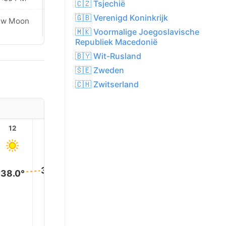
🇨🇿 Tsjechië
🇬🇧 Verenigd Koninkrijk
ew Moon
New Moon
🇲🇰 Voormalige Joegoslavische
Republiek Macedonië
🇧🇾 Wit-Rusland
🇸🇪 Zweden
🇨🇭 Zwitserland
12
13
14
15
16
17
40.0°
40.0°
39.0°
39.0°
39.0°
38.0°