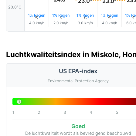
23.
23.0°
23.0°
20.0°C
1% Regen
1% Regen
1% Regen
1% Regen
1% Re
↑
↑
↑
↑
↑
4.0 km/h
2.0 km/h
3.0 km/h
4.0 km/h
6.0 k
Luchtkwaliteitsindex in Miskolc, Hon
US EPA-index
Environmental Protection Agency
1
1
2
3
4
5
Goed
De luchtkwaliteit wordt als bevredigend beschouwd