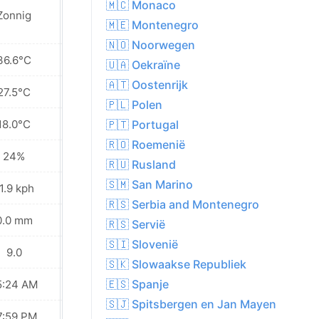
🇲🇨 Monaco
Zonnig
Zonnig
🇲🇪 Montenegro
🇳🇴 Noorwegen
36.6°C
38.3°C
🇺🇦 Oekraïne
🇦🇹 Oostenrijk
27.5°C
27.7°C
🇵🇱 Polen
18.0°C
18.7°C
🇵🇹 Portugal
🇷🇴 Roemenië
24%
32%
🇷🇺 Rusland
🇸🇲 San Marino
1.9 kph
30.2 kph
🇷🇸 Serbia and Montenegro
0.0 mm
1.8 mm
🇷🇸 Servië
🇸🇮 Slovenië
9.0
9.0
🇸🇰 Slowaakse Republiek
🇪🇸 Spanje
5:24 AM
05:26 AM
🇸🇯 Spitsbergen en Jan Mayen
7:59 PM
07:57 PM