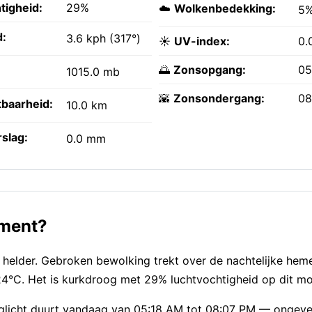
tigheid:
29%
☁️
Wolkenbedekking:
5
:
3.6 kph (317°)
☀️
UV-index:
0.
🌅
Zonsopgang:
05
1015.0 mb
🌇
Zonsondergang:
08
tbaarheid:
10.0 km
slag:
0.0 mm
oment?
 helder. Gebroken bewolking trekt over de nachtelijke hem
 24°C. Het is kurkdroog met 29% luchtvochtigheid op dit m
 daglicht duurt vandaag van 05:18 AM tot 08:07 PM — ongev