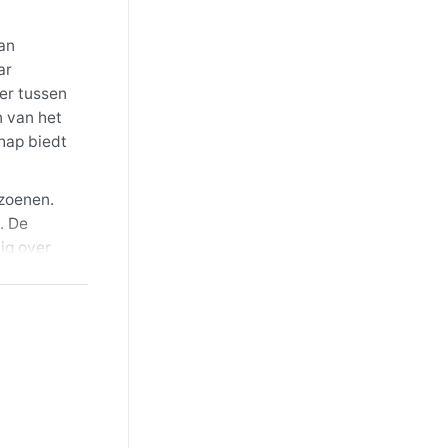
van
ar
er tussen
n van het
hap biedt
izoenen.
. De
ig over
ter kan het
 avonden;
e late
enlandse
anen
rdoor een