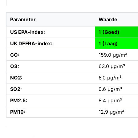
Parameter
Waarde
US EPA-index:
1 (Goed)
UK DEFRA-index:
1 (Laag)
CO:
159.0 µg/m³
O3:
63.0 µg/m³
NO2:
6.0 µg/m³
SO2:
0.6 µg/m³
PM2.5:
8.4 µg/m³
PM10:
12.9 µg/m³