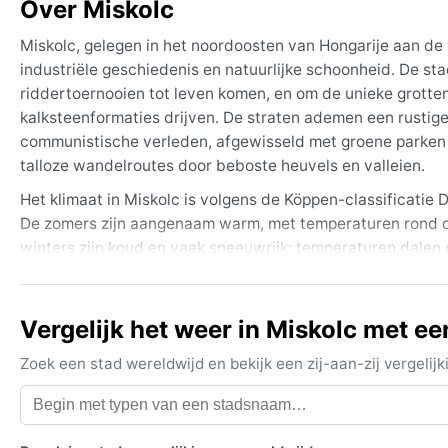
Over Miskolc
Miskolc, gelegen in het noordoosten van Hongarije aan de 
industriële geschiedenis en natuurlijke schoonheid. De s
riddertoernooien tot leven komen, en om de unieke grott
kalksteenformaties drijven. De straten ademen een rustig
communistische verleden, afgewisseld met groene parken e
talloze wandelroutes door beboste heuvels en valleien.
Het klimaat in Miskolc is volgens de Köppen-classificatie
De zomers zijn aangenaam warm, met temperaturen rond d
winters zijn koud en vaak sneeuwrijk; temperaturen dalen g
het jaar verdeeld, met een lichte piek in de late lente en 
door mist en sneeuw klam aanvoelen. Wat in te pakken: lic
in de winter een dikke winterjas, handschoenen en stevig
Vergelijk het weer in Miskolc met ee
De beste reistijd voor weer is van mei tot september, met 
Zoek een stad wereldwijd en bekijk een zij-aan-zij vergel
herfst en winter kunnen hardnekkige mistbanken in de val
klimaat. Ook is er kans op sneeuwstormen in januari en fe
komen hier niet voor – de weersextremen blijven beperkt