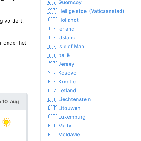
🇬🇬 Guernsey
🇻🇦 Heilige stoel (Vaticaanstad)
🇳🇱 Hollandt
g vordert,
🇮🇪 Ierland
🇮🇸 IJsland
r onder het
🇮🇲 Isle of Man
🇮🇹 Italië
🇯🇪 Jersey
🇽🇰 Kosovo
🇭🇷 Kroatië
🇱🇻 Letland
🇱🇮 Liechtenstein
 10. aug
di 11. aug
🇱🇹 Litouwen
🇱🇺 Luxemburg
🇲🇹 Malta
🇲🇩 Moldavië