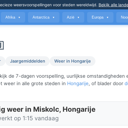
ecieze weersvoorspellingen
voor steden wereldwijd
.
Bekijk alle land
Afrika
Antarctica
Azië
Europa
Noo
▼
▼
▼
▼

r
Jaargemiddelden
Weer in Hongarije
kijk de 7-dagen voorspelling, uurlijkse omstandigheden 
 weer in alle grote steden in
Hongarije
, of blader door
d
ig weer in Miskolc, Hongarije
werkt op 1:15 vandaag