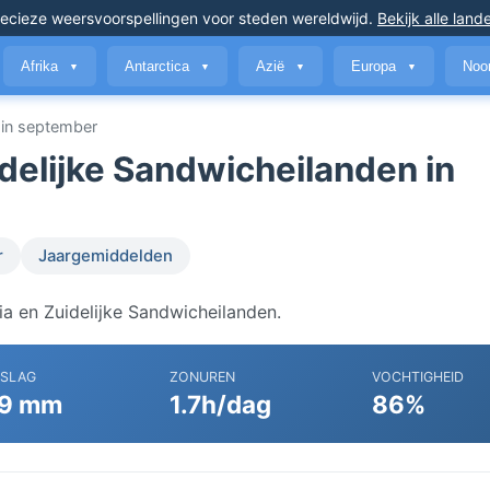
ecieze weersvoorspellingen
voor steden wereldwijd
.
Bekijk alle land
Afrika
Antarctica
Azië
Europa
Noo
▼
▼
▼
▼
 in september
delijke Sandwicheilanden in
r
Jaargemiddelden
ia en Zuidelijke Sandwicheilanden.
RSLAG
ZONUREN
VOCHTIGHEID
9 mm
1.7h/dag
86%