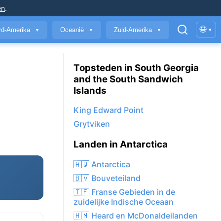
en
.
🌐
rd-Amerika
Oceanië
Zuid-Amerika
▾
▼
▼
▼
Topsteden in South Georgia
and the South Sandwich
Islands
King Edward Point
Grytviken
Landen in Antarctica
🇦🇶 Antarctica
🇧🇻 Bouveteiland
🇹🇫 Franse Gebieden in de
zuidelijke Indische Oceaan
🇭🇲 Heard en McDonaldeilanden