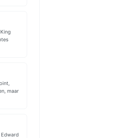
 King
mtes
int,
en, maar
g Edward