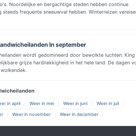
io's. Noordelijke en bergachtige steden hebben continue
g steeds frequente sneeuwval hebben. Winterreizen vereise
 Sandwicheilanden In september
cheilanden wordt gedomineerd door bewolkte luchten: Kin
ijkbare grijze hardnekkigheid in het hele land. De dagen v
t wolkendek.
dwicheilanden
er in april
Weer in mei
Weer in juni
Weer in juli
er
Weer in november
Weer in december