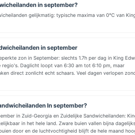
dwicheilanden in september?
dwicheilanden gelijkmatig: typische maxima van 0°C van Kin
ndwicheilanden in september
beperkte zon in September: slechts 1.7h per dag in King Ed
 regio's. Daglicht loopt van 6:30 am tot 6:10 pm, maar
ken direct zonlicht echt schaars. Veel dagen verlopen zon
 Sandwicheilanden In september?
ber in Zuid-Georgia en Zuidelijke Sandwicheilanden: Kin
jkbaar in het hele land. Zware buien vallen bijna dagelijk
buien door en de luchtvochtigheid blijft de hele maand hoo