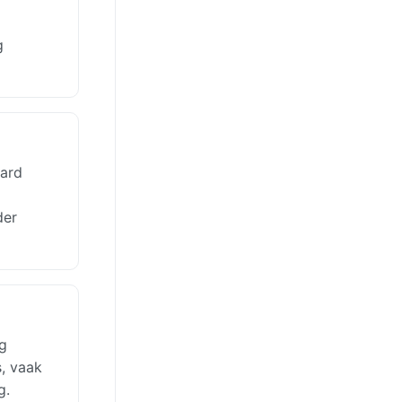
g
ward
der
g
s, vaak
g.