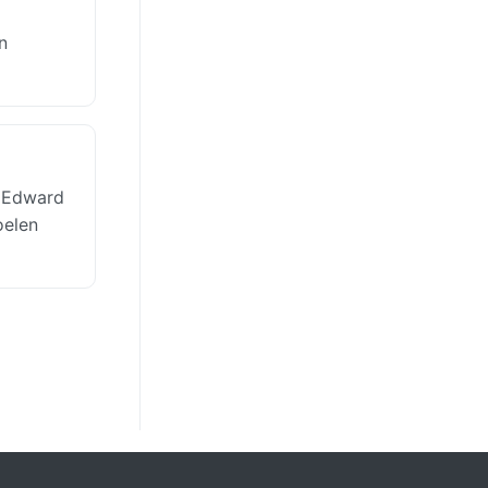
n
g Edward
oelen