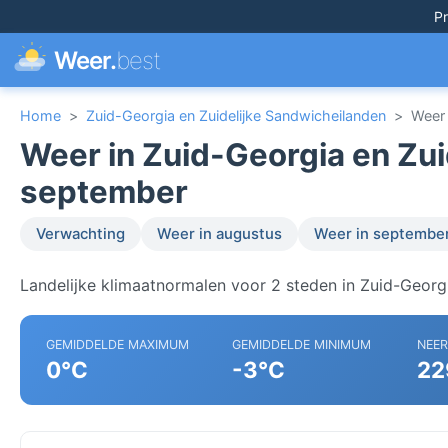
Pr
Weer.
best
Home
>
Zuid-Georgia en Zuidelijke Sandwicheilanden
>
Weer
Weer in Zuid-Georgia en Zui
september
Verwachting
Weer in augustus
Weer in septembe
Landelijke klimaatnormalen voor 2 steden in Zuid-Georg
GEMIDDELDE MAXIMUM
GEMIDDELDE MINIMUM
NEE
0°C
-3°C
22