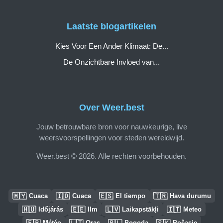
Laatste blogartikelen
Kies Voor Een Ander Klimaat: De...
De Onzichtbare Invloed van...
Over Weer.best
Jouw betrouwbare bron voor nauwkeurige, live
weersvoorspellingen voor steden wereldwijd.
Weer.best © 2026. Alle rechten voorbehouden.
🇲🇾
🇮🇩
🇪🇸
🇹🇷
Cuaca
Cuaca
El tiempo
Hava durumu
🇭🇺
🇪🇪
🇱🇻
🇮🇹
Időjárás
Ilm
Laikapstākļi
Meteo
🇫🇷
🇱🇹
🇵🇱
🇸🇰
Météo
Oras
Pogoda
Počasie