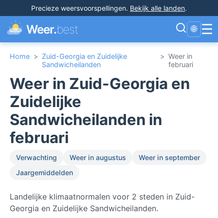
Precieze weersvoorspellingen
.
Bekijk alle landen
.
☰
Weer.
best
🌐
Home
>
Zuid-Georgia en Zuidelijke
>
Weer in
Sandwicheilanden
februari
Weer in Zuid-Georgia en
Zuidelijke
Sandwicheilanden in
februari
Verwachting
Weer in augustus
Weer in september
Jaargemiddelden
Landelijke klimaatnormalen voor 2 steden in Zuid-
Georgia en Zuidelijke Sandwicheilanden.