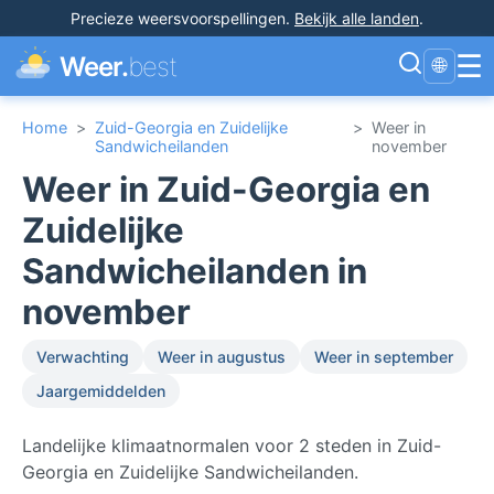
Precieze weersvoorspellingen
.
Bekijk alle landen
.
☰
Weer.
best
🌐
Home
>
Zuid-Georgia en Zuidelijke
>
Weer in
Sandwicheilanden
november
Weer in Zuid-Georgia en
Zuidelijke
Sandwicheilanden in
november
Verwachting
Weer in augustus
Weer in september
Jaargemiddelden
Landelijke klimaatnormalen voor 2 steden in Zuid-
Georgia en Zuidelijke Sandwicheilanden.