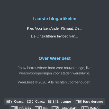
Laatste blogartikelen
Kies Voor Een Ander Klimaat: De...
De Onzichtbare Invloed van...
Over Weer.best
Jouw betrouwbare bron voor nauwkeurige, live
weersvoorspellingen voor steden wereldwijd.
Weer.best © 2026. Alle rechten voorbehouden.
🇲🇾
🇮🇩
🇪🇸
🇹🇷
Cuaca
Cuaca
El tiempo
Hava durumu
🇭🇺
🇪🇪
🇱🇻
🇮🇹
Időjárás
Ilm
Laikapstākļi
Meteo