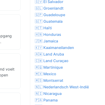
🇸🇻 El Salvador
🇬🇱 Groenlandt
🇬🇵 Guadeloupe
🇬🇹 Guatemala
🇭🇹 Haïti
🇭🇳 Honduras
sopgang
🇯🇲 Jamaica
.
🇰🇾 Kaaimaneilanden
🇦🇼 Land Aruba
🇨🇼 Land Curaçao
🇲🇶 Martinique
nd voelt
🇲🇽 Mexico
lopen
🇲🇸 Montserrat
🇳🇱 Nederlandsch West-Indië
🇳🇮 Nicaragua
🇵🇦 Panama