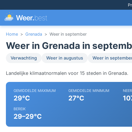
Pr
Weer.
best
Home
>
Grenada
>
Weer in september
Weer in Grenada in septem
Verwachting
Weer in augustus
Weer in septembe
Landelijke klimaatnormalen voor 15 steden in Grenada.
GEMIDDELDE MAXIMUM
GEMIDDELDE MINIMUM
NEE
29°C
27°C
10
BEREIK
29–29°C