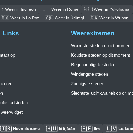
🇷 Weer in Incheon
🇮🇹 Weer in Rome
🇯🇵 Weer in Yokohama
🇧🇴 Weer in La Paz
🇨🇳 Weer in Ürümqi
🇨🇳 Weer in Wuhan
e Links
Weerextremen
Warmste steden op dit moment
tact op
Koudste steden op dit moment
Regenachtigste steden
Winderigste steden
inenten
Zonnigste steden
en
Slechtste luchtkwaliteit op dit 
ofdstadsteden
s weerwidget
🇹🇷
🇭🇺
🇪🇪
🇱🇻
Hava durumu
Időjárás
Ilm
Laikaps