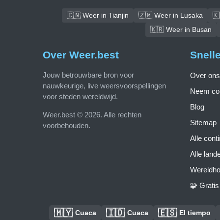
🇨🇳 Weer in Tianjin
🇿🇲 Weer in Lusaka
🇰
🇰🇷 Weer in Busan
Over Weer.best
Snell
Jouw betrouwbare bron voor
Over ons
nauwkeurige, live weersvoorspellingen
Neem con
voor steden wereldwijd.
Blog
Weer.best © 2026. Alle rechten
Sitemap
voorbehouden.
Alle cont
Alle land
Wereldho
🧩 Grati
🇲🇾
🇮🇩
🇪🇸
Cuaca
Cuaca
El tiempo