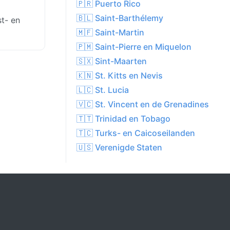
🇵🇷 Puerto Rico
🇧🇱 Saint-Barthélemy
st- en
🇲🇫 Saint-Martin
🇵🇲 Saint-Pierre en Miquelon
🇸🇽 Sint-Maarten
🇰🇳 St. Kitts en Nevis
🇱🇨 St. Lucia
🇻🇨 St. Vincent en de Grenadines
🇹🇹 Trinidad en Tobago
🇹🇨 Turks- en Caicoseilanden
🇺🇸 Verenigde Staten