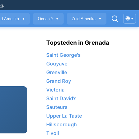
en
.
🌐
rd-Amerika
Oceanië
Zuid-Amerika
▾
▼
▼
▼
Topsteden in Grenada
Saint George's
Gouyave
Grenville
Grand Roy
Victoria
Saint David’s
Sauteurs
Upper La Taste
Hillsborough
Tivoli