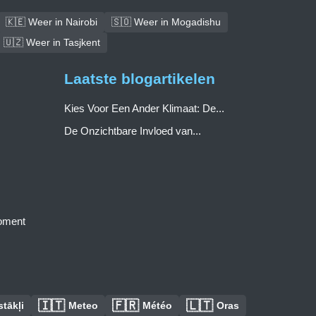
🇰🇪 Weer in Nairobi
🇸🇴 Weer in Mogadishu
🇺🇿 Weer in Tasjkent
Laatste blogartikelen
Kies Voor Een Ander Klimaat: De...
De Onzichtbare Invloed van...
moment
🇮🇹
🇫🇷
🇱🇹
tākļi
Meteo
Météo
Oras