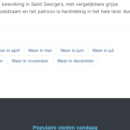
ewolking in Saint George's, met vergelijkbare grijze
zeldzaam en het patroon is hardnekkig in het hele land. Ku
er in april
Weer in mei
Weer in juni
Weer in juli
er
Weer in november
Weer in december
Populaire steden vandaag