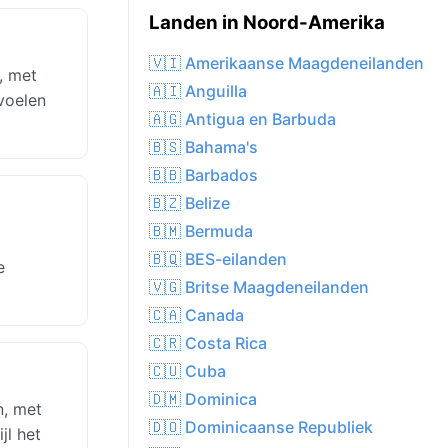
Landen in Noord-Amerika
🇻🇮 Amerikaanse Maagdeneilanden
, met
🇦🇮 Anguilla
voelen
🇦🇬 Antigua en Barbuda
🇧🇸 Bahama's
🇧🇧 Barbados
🇧🇿 Belize
🇧🇲 Bermuda
🇧🇶 BES-eilanden
e
🇻🇬 Britse Maagdeneilanden
🇨🇦 Canada
🇨🇷 Costa Rica
🇨🇺 Cuba
🇩🇲 Dominica
n, met
🇩🇴 Dominicaanse Republiek
jl het