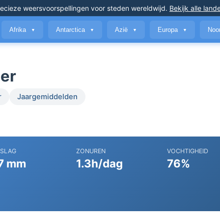
ecieze weersvoorspellingen
voor steden wereldwijd
.
Bekijk alle land
Afrika
Antarctica
Azië
Europa
Noo
▼
▼
▼
▼
ber
r
Jaargemiddelden
RSLAG
ZONUREN
VOCHTIGHEID
7 mm
1.3h/dag
76%