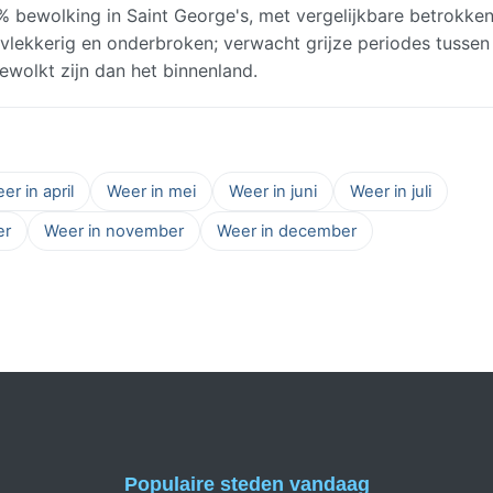
bewolking in Saint George's, met vergelijkbare betrokke
 vlekkerig en onderbroken; verwacht grijze periodes tussen
wolkt zijn dan het binnenland.
er in april
Weer in mei
Weer in juni
Weer in juli
er
Weer in november
Weer in december
Populaire steden vandaag