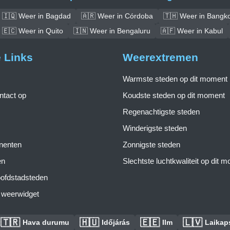
🇮🇶 Weer in Bagdad
🇦🇷 Weer in Córdoba
🇹🇭 Weer in Bangk
🇪🇨 Weer in Quito
🇮🇳 Weer in Bengaluru
🇦🇫 Weer in Kabul
e Links
Weerextremen
Warmste steden op dit moment
tact op
Koudste steden op dit moment
Regenachtigste steden
Winderigste steden
inenten
Zonnigste steden
en
Slechtste luchtkwaliteit op dit 
ofdstadsteden
s weerwidget
🇹🇷
🇭🇺
🇪🇪
🇱🇻
Hava durumu
Időjárás
Ilm
Laikaps