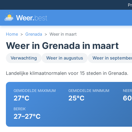
Pr
Weer.
best
Home
>
Grenada
>
Weer in maart
Weer in Grenada in maart
Verwachting
Weer in augustus
Weer in septembe
Landelijke klimaatnormalen voor 15 steden in Grenada.
GEMIDDELDE MAXIMUM
GEMIDDELDE MINIMUM
NEE
27°C
25°C
60
BEREIK
27–27°C