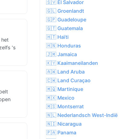
🇸🇻 El Salvador
🇬🇱 Groenlandt
🇬🇵 Guadeloupe
🇬🇹 Guatemala
🇭🇹 Haïti
 het
🇭🇳 Honduras
elfs 's
🇯🇲 Jamaica
🇰🇾 Kaaimaneilanden
🇦🇼 Land Aruba
🇨🇼 Land Curaçao
🇲🇶 Martinique
oelt
🇲🇽 Mexico
lopen
🇲🇸 Montserrat
🇳🇱 Nederlandsch West-Indië
🇳🇮 Nicaragua
🇵🇦 Panama