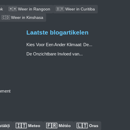
ok
🇲🇲 Weer in Rangoon
🇧🇷 Weer in Curitiba
🇨🇩 Weer in Kinshasa
Laatste blogartikelen
Kies Voor Een Ander Klimaat: De...
De Onzichtbare Invloed van...
moment
🇮🇹
🇫🇷
🇱🇹
tākļi
Meteo
Météo
Oras