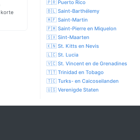
🇵🇷 Puerto Rico
n
🇧🇱 Saint-Barthélemy
 korte
🇲🇫 Saint-Martin
🇵🇲 Saint-Pierre en Miquelon
🇸🇽 Sint-Maarten
🇰🇳 St. Kitts en Nevis
🇱🇨 St. Lucia
🇻🇨 St. Vincent en de Grenadines
🇹🇹 Trinidad en Tobago
🇹🇨 Turks- en Caicoseilanden
🇺🇸 Verenigde Staten