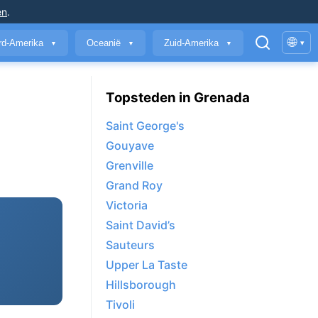
en
.
🌐
rd-Amerika
Oceanië
Zuid-Amerika
▾
▼
▼
▼
Topsteden in Grenada
Saint George's
Gouyave
Grenville
Grand Roy
Victoria
Saint David’s
Sauteurs
Upper La Taste
Hillsborough
Tivoli