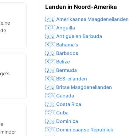
Landen in Noord-Amerika
🇻🇮 Amerikaanse Maagdeneilanden
leine
🇦🇮 Anguilla
 de
🇦🇬 Antigua en Barbuda
🇧🇸 Bahama's
🇧🇧 Barbados
🇧🇿 Belize
🇧🇲 Bermuda
ge's.
🇧🇶 BES-eilanden
🇻🇬 Britse Maagdeneilanden
🇨🇦 Canada
🇨🇷 Costa Rica
🇨🇺 Cuba
🇩🇲 Dominica
ke
🇩🇴 Dominicaanse Republiek
 minder