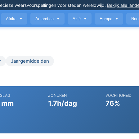
ecieze weersvoorspellingen
voor steden wereldwijd
.
Bekijk alle land
Afrika
Antarctica
Azië
Europa
Noo
▼
▼
▼
▼
r
Jaargemiddelden
RSLAG
ZONUREN
VOCHTIGHEID
 mm
1.7h/dag
76%