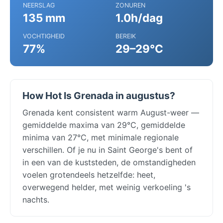
NEERSLAG
ZONUREN
135 mm
1.0h/dag
VOCHTIGHEID
BEREIK
77%
29–29°C
How Hot Is Grenada in augustus?
Grenada kent consistent warm August-weer —
gemiddelde maxima van 29°C, gemiddelde
minima van 27°C, met minimale regionale
verschillen. Of je nu in Saint George's bent of
in een van de kuststeden, de omstandigheden
voelen grotendeels hetzelfde: heet,
overwegend helder, met weinig verkoeling 's
nachts.