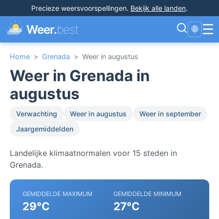
Precieze weersvoorspellingen
.
Bekijk alle landen
.
☰
Weer.
best
🌐
Home
>
Grenada
>
Weer in augustus
Weer in Grenada in
augustus
Verwachting
Weer in augustus
Weer in september
Jaargemiddelden
Landelijke klimaatnormalen voor 15 steden in
Grenada.
GEMIDDELDE MAXIMUM
GEMIDDELDE MINIMUM
29°C
27°C