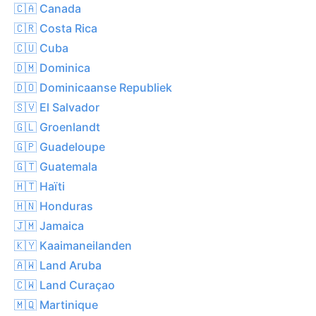
🇨🇦 Canada
🇨🇷 Costa Rica
🇨🇺 Cuba
🇩🇲 Dominica
🇩🇴 Dominicaanse Republiek
🇸🇻 El Salvador
🇬🇱 Groenlandt
🇬🇵 Guadeloupe
🇬🇹 Guatemala
🇭🇹 Haïti
🇭🇳 Honduras
🇯🇲 Jamaica
🇰🇾 Kaaimaneilanden
🇦🇼 Land Aruba
🇨🇼 Land Curaçao
🇲🇶 Martinique