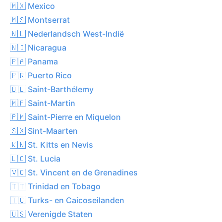
🇲🇽 Mexico
🇲🇸 Montserrat
🇳🇱 Nederlandsch West-Indië
🇳🇮 Nicaragua
🇵🇦 Panama
🇵🇷 Puerto Rico
🇧🇱 Saint-Barthélemy
🇲🇫 Saint-Martin
🇵🇲 Saint-Pierre en Miquelon
🇸🇽 Sint-Maarten
🇰🇳 St. Kitts en Nevis
🇱🇨 St. Lucia
🇻🇨 St. Vincent en de Grenadines
🇹🇹 Trinidad en Tobago
🇹🇨 Turks- en Caicoseilanden
🇺🇸 Verenigde Staten