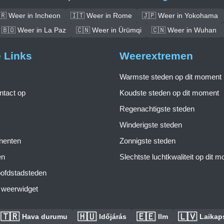
🇷 Weer in Incheon
🇮🇹 Weer in Rome
🇯🇵 Weer in Yokohama
🇧🇴 Weer in La Paz
🇨🇳 Weer in Ürümqi
🇨🇳 Weer in Wuhan
e Links
Weerextremen
Warmste steden op dit moment
tact op
Koudste steden op dit moment
Regenachtigste steden
Winderigste steden
inenten
Zonnigste steden
en
Slechtste luchtkwaliteit op dit 
ofdstadsteden
s weerwidget
🇹🇷
🇭🇺
🇪🇪
🇱🇻
Hava durumu
Időjárás
Ilm
Laikaps