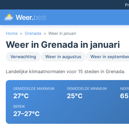
Pr
Weer.
best
Home
>
Grenada
>
Weer in januari
Weer in Grenada in januari
Verwachting
Weer in augustus
Weer in septembe
Landelijke klimaatnormalen voor 15 steden in Grenada.
GEMIDDELDE MAXIMUM
GEMIDDELDE MINIMUM
NEE
27°C
25°C
65
BEREIK
27–27°C