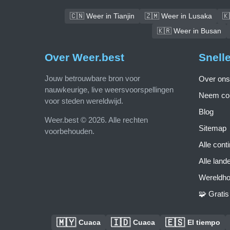
🇨🇳 Weer in Tianjin
🇿🇲 Weer in Lusaka
🇰
🇰🇷 Weer in Busan
Over Weer.best
Snell
Jouw betrouwbare bron voor
Over ons
nauwkeurige, live weersvoorspellingen
Neem con
voor steden wereldwijd.
Blog
Weer.best © 2026. Alle rechten
Sitemap
voorbehouden.
Alle cont
Alle land
Wereldho
🧩 Grati
🇲🇾
🇮🇩
🇪🇸
Cuaca
Cuaca
El tiempo