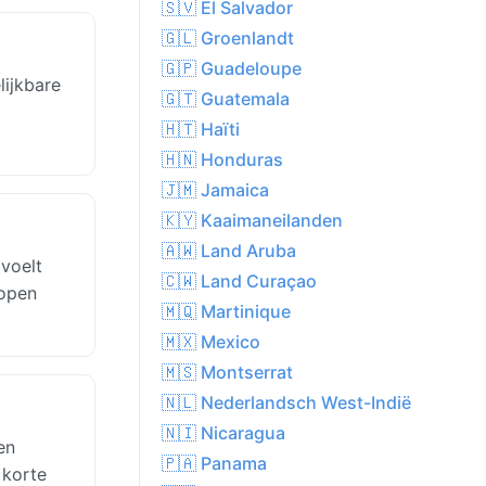
🇸🇻 El Salvador
🇬🇱 Groenlandt
🇬🇵 Guadeloupe
lijkbare
🇬🇹 Guatemala
🇭🇹 Haïti
🇭🇳 Honduras
🇯🇲 Jamaica
🇰🇾 Kaaimaneilanden
🇦🇼 Land Aruba
voelt
🇨🇼 Land Curaçao
lopen
🇲🇶 Martinique
🇲🇽 Mexico
🇲🇸 Montserrat
🇳🇱 Nederlandsch West-Indië
🇳🇮 Nicaragua
en
🇵🇦 Panama
 korte