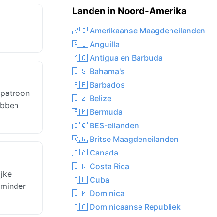
Landen in Noord-Amerika
🇻🇮 Amerikaanse Maagdeneilanden
🇦🇮 Anguilla
🇦🇬 Antigua en Barbuda
🇧🇸 Bahama's
🇧🇧 Barbados
 patroon
🇧🇿 Belize
ebben
🇧🇲 Bermuda
🇧🇶 BES-eilanden
🇻🇬 Britse Maagdeneilanden
🇨🇦 Canada
🇨🇷 Costa Rica
jke
🇨🇺 Cuba
 minder
🇩🇲 Dominica
🇩🇴 Dominicaanse Republiek