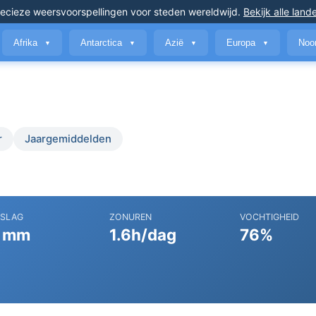
ecieze weersvoorspellingen
voor steden wereldwijd
.
Bekijk alle land
Afrika
Antarctica
Azië
Europa
Noo
▼
▼
▼
▼
r
Jaargemiddelden
RSLAG
ZONUREN
VOCHTIGHEID
 mm
1.6h/dag
76%