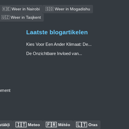
🇰🇪 Weer in Nairobi
🇸🇴 Weer in Mogadishu
🇺🇿 Weer in Tasjkent
Laatste blogartikelen
Kies Voor Een Ander Klimaat: De...
De Onzichtbare Invloed van...
moment
🇮🇹
🇫🇷
🇱🇹
tākļi
Meteo
Météo
Oras