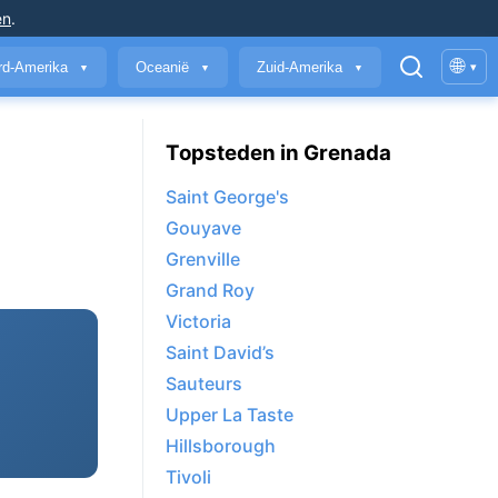
en
.
🌐
rd-Amerika
Oceanië
Zuid-Amerika
▾
▼
▼
▼
Topsteden in Grenada
Saint George's
Gouyave
Grenville
Grand Roy
Victoria
Saint David’s
Sauteurs
Upper La Taste
Hillsborough
Tivoli