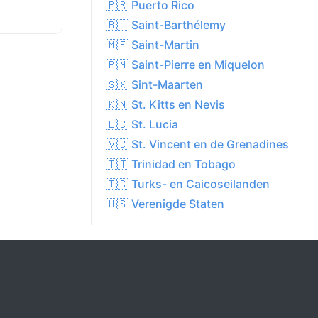
🇵🇷 Puerto Rico
🇧🇱 Saint-Barthélemy
🇲🇫 Saint-Martin
🇵🇲 Saint-Pierre en Miquelon
🇸🇽 Sint-Maarten
🇰🇳 St. Kitts en Nevis
🇱🇨 St. Lucia
🇻🇨 St. Vincent en de Grenadines
🇹🇹 Trinidad en Tobago
🇹🇨 Turks- en Caicoseilanden
🇺🇸 Verenigde Staten