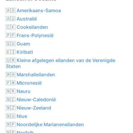
🇦🇸 Amerikaans-Samoa
🇦🇺 Australië
🇨🇰 Cookeilanden
🇵🇫 Frans-Polynesië
🇬🇺 Guam
🇰🇮 Kiribati
🇺🇲 Kleine afgelegen eilanden van de Verenigde
Staten
🇲🇭 Marshalleilanden
🇫🇲 Micronesië
🇳🇷 Nauru
🇳🇨 Nieuw-Caledonië
🇳🇿 Nieuw-Zeeland
🇳🇺 Niue
🇲🇵 Noordelijke Marianeneilanden
🇳🇫 Norfolk