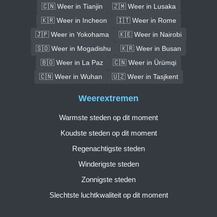
🇨🇳 Weer in Tianjin
🇿🇲 Weer in Lusaka
🇰🇷 Weer in Incheon
🇮🇹 Weer in Rome
🇯🇵 Weer in Yokohama
🇰🇪 Weer in Nairobi
🇸🇴 Weer in Mogadishu
🇰🇷 Weer in Busan
🇧🇴 Weer in La Paz
🇨🇳 Weer in Ürümqi
🇨🇳 Weer in Wuhan
🇺🇿 Weer in Tasjkent
Weerextremen
Warmste steden op dit moment
Koudste steden op dit moment
Regenachtigste steden
Winderigste steden
Zonnigste steden
Slechtste luchtkwaliteit op dit moment