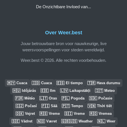
De Onzichtbare Invloed van...
Over Weer.best
Jouw betrouwbare bron voor nauwkeurige, live
weersvoorspellingen voor steden wereldwijd.
Weer.best © 2026. Alle rechten voorbehouden.
🇲🇾
🇮🇩
🇪🇸
🇹🇷
Cuaca
Cuaca
El tiempo
Hava durumu
🇭🇺
🇪🇪
🇱🇻
🇮🇹
Időjárás
Ilm
Laikapstākļi
Meteo
🇫🇷
🇱🇹
🇵🇱
🇸🇰
Météo
Oras
Pogoda
Počasie
🇨🇿
🇫🇮
🇵🇹
🇻🇳
Počasí
Sää
Tempo
Thời tiết
🇩🇰
🇷🇸
🇸🇮
🇷🇴
Vejret
Vreme
Vreme
Vremea
🇸🇪
🇳🇴
🇬🇧🇺🇸
🇳🇱
Vädret
Været
Weather
Weer