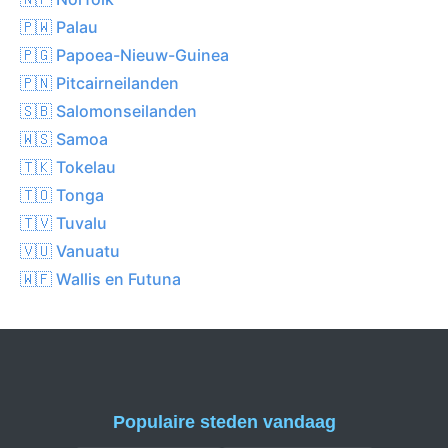
🇵🇼 Palau
🇵🇬 Papoea-Nieuw-Guinea
🇵🇳 Pitcairneilanden
🇸🇧 Salomonseilanden
🇼🇸 Samoa
🇹🇰 Tokelau
🇹🇴 Tonga
🇹🇻 Tuvalu
🇻🇺 Vanuatu
🇼🇫 Wallis en Futuna
Populaire steden vandaag