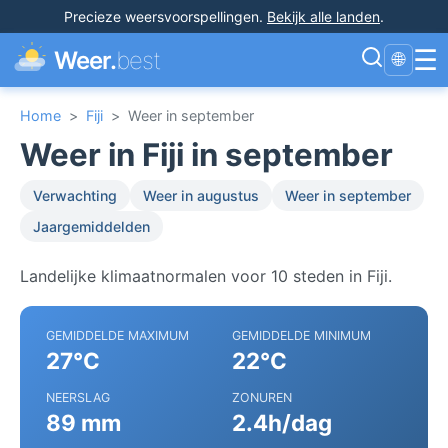
Precieze weersvoorspellingen
.
Bekijk alle landen
.
☰
Weer.
best
🌐
Home
>
Fiji
>
Weer in september
Weer in Fiji in september
Verwachting
Weer in augustus
Weer in september
Jaargemiddelden
Landelijke klimaatnormalen voor 10 steden in Fiji.
GEMIDDELDE MAXIMUM
GEMIDDELDE MINIMUM
27°C
22°C
NEERSLAG
ZONUREN
89 mm
2.4h/dag