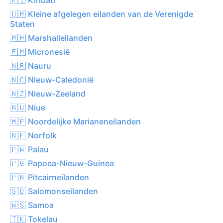
🇺🇲 Kleine afgelegen eilanden van de Verenigde
Staten
🇲🇭 Marshalleilanden
🇫🇲 Micronesië
🇳🇷 Nauru
🇳🇨 Nieuw-Caledonië
🇳🇿 Nieuw-Zeeland
🇳🇺 Niue
🇲🇵 Noordelijke Marianeneilanden
🇳🇫 Norfolk
🇵🇼 Palau
🇵🇬 Papoea-Nieuw-Guinea
🇵🇳 Pitcairneilanden
🇸🇧 Salomonseilanden
🇼🇸 Samoa
🇹🇰 Tokelau