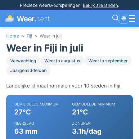
Precieze weersvoorspellingen
.
Bekijk alle landen
.
☰
Weer.
best
🌐
Home
>
Fiji
>
Weer in juli
Weer in Fiji in juli
Verwachting
Weer in augustus
Weer in september
Jaargemiddelden
Landelijke klimaatnormalen voor 10 steden in Fiji.
GEMIDDELDE MAXIMUM
GEMIDDELDE MINIMUM
27°C
21°C
NEERSLAG
ZONUREN
63 mm
3.1h/dag