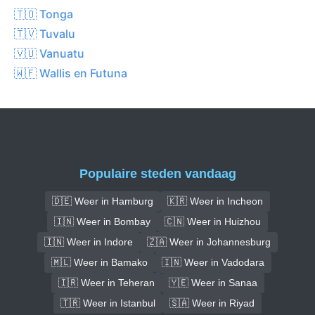
🇹🇴 Tonga
🇹🇻 Tuvalu
🇻🇺 Vanuatu
🇼🇫 Wallis en Futuna
Populaire steden vandaag
🇩🇪 Weer in Hamburg
🇰🇷 Weer in Incheon
🇮🇳 Weer in Bombay
🇨🇳 Weer in Huizhou
🇮🇳 Weer in Indore
🇿🇦 Weer in Johannesburg
🇲🇱 Weer in Bamako
🇮🇳 Weer in Vadodara
🇮🇷 Weer in Teheran
🇾🇪 Weer in Sanaa
🇹🇷 Weer in Istanbul
🇸🇦 Weer in Riyad