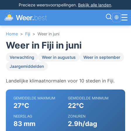
Precieze weersvoorspellingen
.
Bekijk alle landen
.
☰
Weer.
best
🌐
Home
>
Fiji
>
Weer in juni
Weer in Fiji in juni
Verwachting
Weer in augustus
Weer in september
Jaargemiddelden
Landelijke klimaatnormalen voor 10 steden in Fiji.
GEMIDDELDE MAXIMUM
GEMIDDELDE MINIMUM
27°C
22°C
NEERSLAG
ZONUREN
83 mm
2.9h/dag