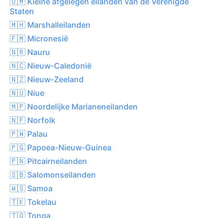
🇺🇲 Kleine afgelegen eilanden van de Verenigde
Staten
🇲🇭 Marshalleilanden
🇫🇲 Micronesië
🇳🇷 Nauru
🇳🇨 Nieuw-Caledonië
🇳🇿 Nieuw-Zeeland
🇳🇺 Niue
🇲🇵 Noordelijke Marianeneilanden
🇳🇫 Norfolk
🇵🇼 Palau
🇵🇬 Papoea-Nieuw-Guinea
🇵🇳 Pitcairneilanden
🇸🇧 Salomonseilanden
🇼🇸 Samoa
🇹🇰 Tokelau
🇹🇴 Tonga