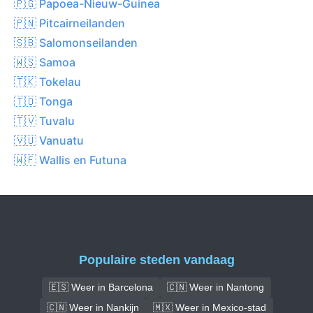
🇵🇬 Papoea-Nieuw-Guinea
🇵🇳 Pitcairneilanden
🇸🇧 Salomonseilanden
🇼🇸 Samoa
🇹🇰 Tokelau
🇹🇴 Tonga
🇹🇻 Tuvalu
🇻🇺 Vanuatu
🇼🇫 Wallis en Futuna
Populaire steden vandaag
🇪🇸 Weer in Barcelona
🇨🇳 Weer in Nantong
🇨🇳 Weer in Nankijn
🇲🇽 Weer in Mexico-stad