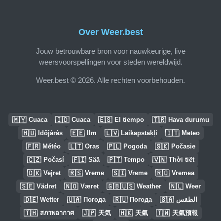
Over Weer.best
Jouw betrouwbare bron voor nauwkeurige, live
weersvoorspellingen voor steden wereldwijd.
Weer.best © 2026. Alle rechten voorbehouden.
🇲🇾
🇮🇩
🇪🇸
🇹🇷
Cuaca
Cuaca
El tiempo
Hava durumu
🇭🇺
🇪🇪
🇱🇻
🇮🇹
Időjárás
Ilm
Laikapstākļi
Meteo
🇫🇷
🇱🇹
🇵🇱
🇸🇰
Météo
Oras
Pogoda
Počasie
🇨🇿
🇫🇮
🇵🇹
🇻🇳
Počasí
Sää
Tempo
Thời tiết
🇩🇰
🇷🇸
🇸🇮
🇷🇴
Vejret
Vreme
Vreme
Vremea
🇸🇪
🇳🇴
🇬🇧🇺🇸
🇳🇱
Vädret
Været
Weather
Weer
🇩🇪
🇺🇦
🇷🇺
🇸🇦
Wetter
Погода
Погода
الطقس
🇹🇭
🇯🇵
🇭🇰
🇹🇼
สภาพอากาศ
天気
天氣
天氣預報