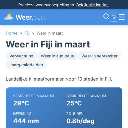
Precieze weersvoorspellingen
.
Bekijk alle landen
.
☰
Weer.
best
🌐
Home
>
Fiji
>
Weer in maart
Weer in Fiji in maart
Verwachting
Weer in augustus
Weer in september
Jaargemiddelden
Landelijke klimaatnormalen voor 10 steden in Fiji.
GEMIDDELDE MAXIMUM
GEMIDDELDE MINIMUM
29°C
25°C
NEERSLAG
ZONUREN
444 mm
0.8h/dag