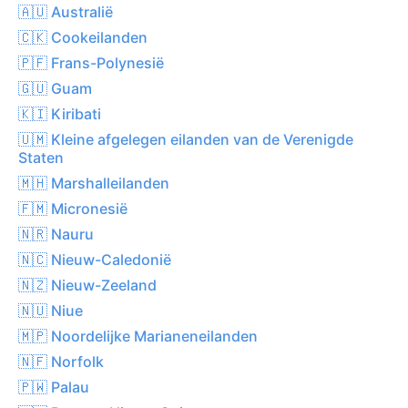
🇦🇺 Australië
🇨🇰 Cookeilanden
🇵🇫 Frans-Polynesië
🇬🇺 Guam
🇰🇮 Kiribati
🇺🇲 Kleine afgelegen eilanden van de Verenigde
Staten
🇲🇭 Marshalleilanden
🇫🇲 Micronesië
🇳🇷 Nauru
🇳🇨 Nieuw-Caledonië
🇳🇿 Nieuw-Zeeland
🇳🇺 Niue
🇲🇵 Noordelijke Marianeneilanden
🇳🇫 Norfolk
🇵🇼 Palau