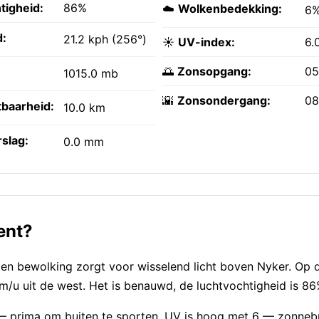
tigheid:
86%
☁️
Wolkenbedekking:
6
:
21.2 kph (256°)
☀️
UV-index:
6.
🌅
Zonsopgang:
05
1015.0 mb
🌇
Zonsondergang:
08
tbaarheid:
10.0 km
slag:
0.0 mm
ent?
en bewolking zorgt voor wisselend licht boven Nyker. Op 
km/u uit de west. Het is benauwd, de luchtvochtigheid is 86
) — prima om buiten te sporten. UV is hoog met 6 — zonne