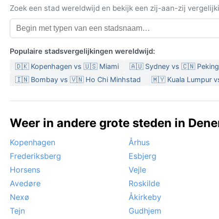
Zoek een stad wereldwijd en bekijk een zij-aan-zij vergel
Populaire stadsvergelijkingen wereldwijd:
🇩🇰 Kopenhagen vs 🇺🇸 Miami
🇦🇺 Sydney vs 🇨🇳 Peking
🇮🇳 Bombay vs 🇻🇳 Ho Chi Minhstad
🇲🇾 Kuala Lumpur v
Weer in andere grote steden in Den
Kopenhagen
Århus
Frederiksberg
Esbjerg
Horsens
Vejle
Avedøre
Roskilde
Nexø
Åkirkeby
Tejn
Gudhjem