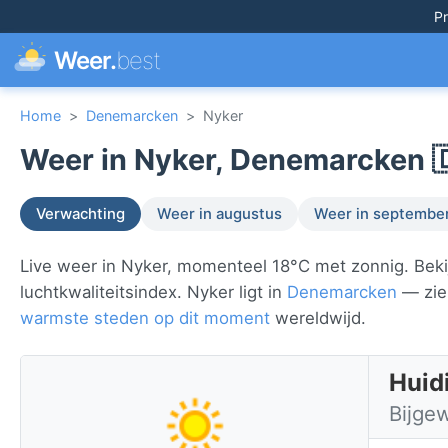
Pr
Weer.
best
Home
>
Denemarcken
>
Nyker
Weer in Nyker, Denemarcken 
Verwachting
Weer in augustus
Weer in septembe
Live weer in Nyker, momenteel 18°C met zonnig. Beki
luchtkwaliteitsindex. Nyker ligt in
Denemarcken
— zie 
warmste steden op dit moment
wereldwijd.
Huid
Bijge