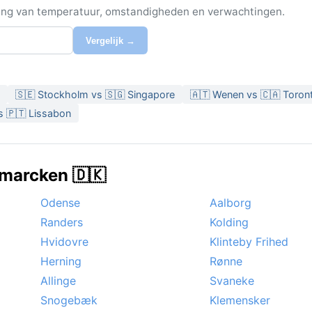
ijking van temperatuur, omstandigheden en verwachtingen.
Vergelijk →
🇸🇪 Stockholm vs 🇸🇬 Singapore
🇦🇹 Wenen vs 🇨🇦 Toron
s 🇵🇹 Lissabon
emarcken 🇩🇰
Odense
Aalborg
Randers
Kolding
Hvidovre
Klinteby Frihed
Herning
Rønne
Allinge
Svaneke
Snogebæk
Klemensker