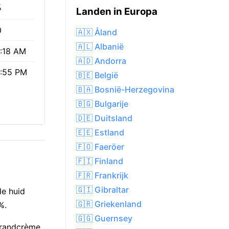
%
Landen in Europa
0
🇦🇽 Åland
🇦🇱 Albanië
:18 AM
🇦🇩 Andorra
:55 PM
🇧🇪 België
🇧🇦 Bosnië-Herzegovina
🇧🇬 Bulgarije
🇩🇪 Duitsland
🇪🇪 Estland
🇫🇴 Faeröer
🇫🇮 Finland
🇫🇷 Frankrijk
🇬🇮 Gibraltar
de huid
🇬🇷 Griekenland
%.
🇬🇬 Guernsey
brandcrème