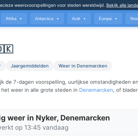
ecieze weersvoorspellingen
voor steden wereldwijd
.
Bekijk alle land
Afrika
Antarctica
Azië
Europa
Noo
▼
▼
▼
▼
🇰
r
Jaargemiddelden
Weer in Denemarcken
jk de 7-dagen voorspelling, uurlijkse omstandigheden e
het weer in alle grote steden in
Denemarcken
, of blade
ig weer in Nyker, Denemarcken
werkt op 13:45 vandaag