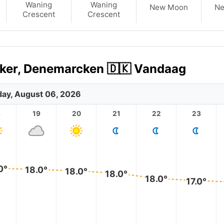
Waning
Waning
New Moon
N
Crescent
Crescent
yker, Denemarcken 🇩🇰 Vandaag
ay, August 06, 2026
8
19
20
21
22
23
0°
18.0°
18.0°
18.0°
18.0°
17.0°