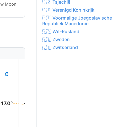
🇨🇿 Tsjechië
ew Moon
New Moon
🇬🇧 Verenigd Koninkrijk
🇲🇰 Voormalige Joegoslavische
Republiek Macedonië
🇧🇾 Wit-Rusland
🇸🇪 Zweden
🇨🇭 Zwitserland
1
2
3
4
5
17.0°
17.0°
17.0°
17.0°
17.0°
16.0°