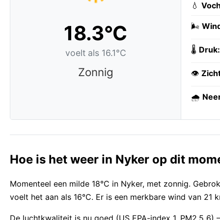
💧
Voch
18.3°C
🌬️
Wind
🌡️
Druk:
voelt als 16.1°C
Zonnig
👁️
Zich
🌧️
Neer
Hoe is het weer in Nyker op dit mom
Momenteel een milde 18°C in Nyker, met zonnig. Gebrok
voelt het aan als 16°C. Er is een merkbare wind van 21 
De luchtkwaliteit is nu goed (US EPA-index 1, PM2,5 6