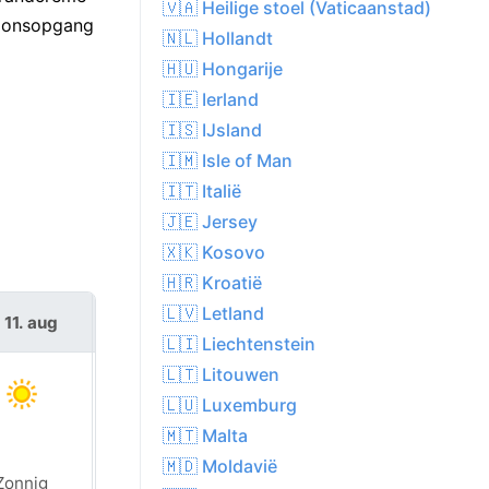
🇻🇦 Heilige stoel (Vaticaanstad)
 zonsopgang
🇳🇱 Hollandt
🇭🇺 Hongarije
🇮🇪 Ierland
🇮🇸 IJsland
🇮🇲 Isle of Man
🇮🇹 Italië
🇯🇪 Jersey
🇽🇰 Kosovo
🇭🇷 Kroatië
🇱🇻 Letland
 11. aug
wo 12. aug
🇱🇮 Liechtenstein
🇱🇹 Litouwen
🇱🇺 Luxemburg
🇲🇹 Malta
🇲🇩 Moldavië
Zonnig
Zonnig