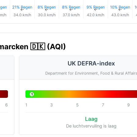
gen
21% Regen
8% Regen
8% Regen
9% Regen
10% Regen
1
↑
↑
↑
↑
↑
↑
km/h
34.0 km/h
30.0 km/h
37.0 km/h
42.0 km/h
43.0 km/h
marcken 🇩🇰 (AQI)
UK DEFRA-index
Department for Environment, Food & Rural Affair
1
6
1
3
5
7
9
Laag
De luchtvervuiling is laag