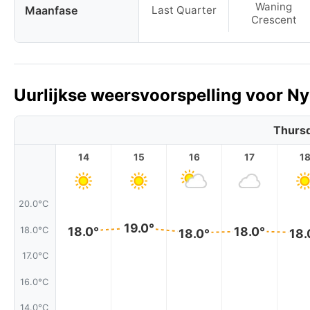
Waning
Maanfase
Last Quarter
Crescent
Uurlijkse weersvoorspelling voor N
Thursd
14
15
16
17
1
20.0°C
19.0°
18.0°
18.0°
18.0°C
18.0°
18.
17.0°C
16.0°C
14.0°C