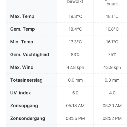
bewolkt
buurt
Max. Temp
19.3°C
18.1°C
Gem. Temp
18.4°C
16.8°C
Min. Temp
17.3°C
16.1°C
Gem. Vochtigheid
83%
75%
Max. Wind
42.8 kph
43.9 kph
Totaalneerslag
0.0 mm
0.3 mm
UV-index
6.0
4.0
Zonsopgang
05:18 AM
05:20 AM
Zonsondergang
08:55 PM
08:52 PM