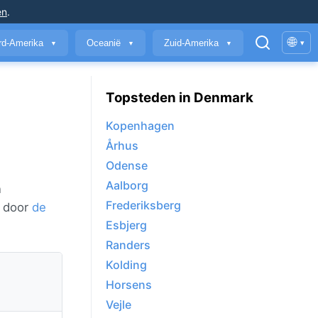
en
.
🌐
rd-Amerika
Oceanië
Zuid-Amerika
▾
▼
▼
▼
Topsteden in Denmark
Kopenhagen
Århus
Odense
Aalborg
n
Frederiksberg
r door
de
Esbjerg
Randers
Kolding
Horsens
Vejle