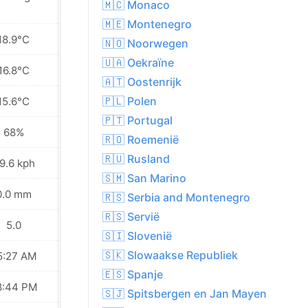
🇲🇨 Monaco
🇲🇪 Montenegro
18.9°C
17.7°C
🇳🇴 Noorwegen
🇺🇦 Oekraïne
16.8°C
16.2°C
🇦🇹 Oostenrijk
🇵🇱 Polen
15.6°C
15.3°C
🇵🇹 Portugal
68%
70%
🇷🇴 Roemenië
🇷🇺 Rusland
9.6 kph
31.7 kph
🇸🇲 San Marino
0.0 mm
0.0 mm
🇷🇸 Serbia and Montenegro
🇷🇸 Servië
5.0
5.0
🇸🇮 Slovenië
🇸🇰 Slowaakse Republiek
5:27 AM
05:29 AM
🇪🇸 Spanje
8:44 PM
08:42 PM
🇸🇯 Spitsbergen en Jan Mayen