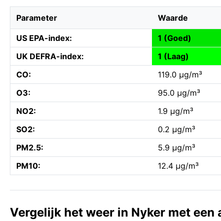
Parameter
Waarde
US EPA-index:
1 (Goed)
UK DEFRA-index:
1 (Laag)
CO:
119.0 µg/m³
O3:
95.0 µg/m³
NO2:
1.9 µg/m³
SO2:
0.2 µg/m³
PM2.5:
5.9 µg/m³
PM10:
12.4 µg/m³
Vergelijk het weer in Nyker met een