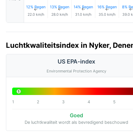
12% Regen
13% Regen
14% Regen
16% Regen
8% Re
↑
↑
↑
↑
22.0 km/h
28.0 km/h
31.0 km/h
35.0 km/h
39.0 
Luchtkwaliteitsindex in Nyker, Dene
US EPA-index
Environmental Protection Agency
1
1
2
3
4
5
Goed
De luchtkwaliteit wordt als bevredigend beschouwd