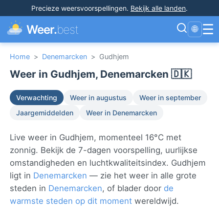
Precieze weersvoorspellingen
.
Bekijk alle landen
.
☰
Weer.
best
🌐
Home
>
Denemarcken
>
Gudhjem
Weer in Gudhjem, Denemarcken 🇩🇰
Verwachting
Weer in augustus
Weer in september
Jaargemiddelden
Weer in Denemarcken
Live weer in Gudhjem, momenteel 16°C met
zonnig. Bekijk de 7-dagen voorspelling, uurlijkse
omstandigheden en luchtkwaliteitsindex. Gudhjem
ligt in
Denemarcken
— zie het weer in alle grote
steden in
Denemarcken
, of blader door
de
warmste steden op dit moment
wereldwijd.