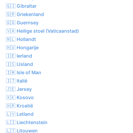
🇬🇮 Gibraltar
🇬🇷 Griekenland
🇬🇬 Guernsey
🇻🇦 Heilige stoel (Vaticaanstad)
🇳🇱 Hollandt
🇭🇺 Hongarije
🇮🇪 Ierland
🇮🇸 IJsland
🇮🇲 Isle of Man
🇮🇹 Italië
🇯🇪 Jersey
🇽🇰 Kosovo
🇭🇷 Kroatië
🇱🇻 Letland
🇱🇮 Liechtenstein
🇱🇹 Litouwen