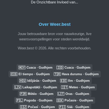
De Onzichtbare Invloed van...
Over Weer.best
Jouw betrouwbare bron voor nauwkeurige, live
weersvoorspellingen voor steden wereldwijd.
Weer.best © 2026. Alle rechten voorbehouden.
🇲🇾
🇮🇩
Cuaca · Gudhjem
Cuaca · Gudhjem
🇪🇸
🇹🇷
El tiempo · Gudhjem
Hava durumu · Gudhjem
🇭🇺
🇪🇪
Időjárás · Gudhjem
Ilm · Gudhjem
🇱🇻
🇮🇹
Laikapstākļi · Gudhjem
Meteo · Gudhjem
🇫🇷
🇱🇹
Météo · Gudhjem
Oras · Gudhjem
🇵🇱
🇸🇰
Pogoda · Gudhjem
Počasie · Gudhjem
🇨🇿
🇫🇮
Počasí · Gudhjem
Sää · Gudhjem