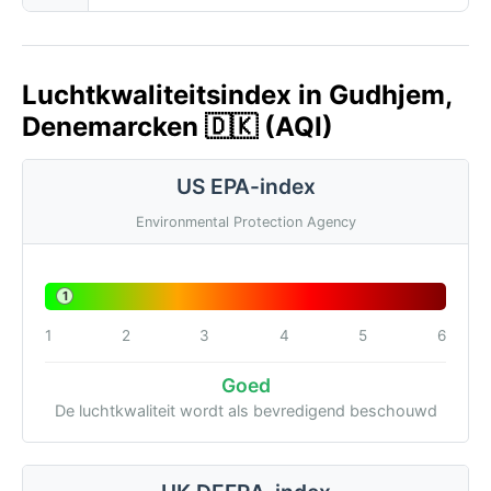
Luchtkwaliteitsindex in Gudhjem,
Denemarcken 🇩🇰 (AQI)
US EPA-index
Environmental Protection Agency
1
1
2
3
4
5
6
Goed
De luchtkwaliteit wordt als bevredigend beschouwd