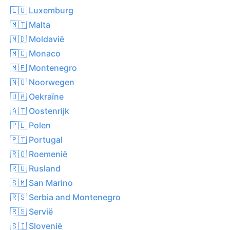
🇱🇺 Luxemburg
🇲🇹 Malta
🇲🇩 Moldavië
🇲🇨 Monaco
🇲🇪 Montenegro
🇳🇴 Noorwegen
🇺🇦 Oekraïne
🇦🇹 Oostenrijk
🇵🇱 Polen
🇵🇹 Portugal
🇷🇴 Roemenië
🇷🇺 Rusland
🇸🇲 San Marino
🇷🇸 Serbia and Montenegro
🇷🇸 Servië
🇸🇮 Slovenië