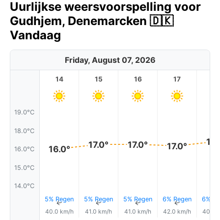
Uurlijkse weersvoorspelling voor
Gudhjem, Denemarcken 🇩🇰
Vandaag
Friday, August 07, 2026
14
15
16
17
1
19.0°C
18.0°C
17.
17.0°
17.0°
17.0°
16.0°
16.0°C
15.0°C
14.0°C
5% Regen
5% Regen
5% Regen
6% Regen
6% Re
↑
↑
↑
↑
40.0 km/h
41.0 km/h
41.0 km/h
42.0 km/h
40.0 