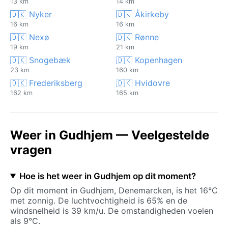
13 km
14 km
🇩🇰 Nyker
🇩🇰 Åkirkeby
16 km
16 km
🇩🇰 Nexø
🇩🇰 Rønne
19 km
21 km
🇩🇰 Snogebæk
🇩🇰 Kopenhagen
23 km
160 km
🇩🇰 Frederiksberg
🇩🇰 Hvidovre
162 km
165 km
Weer in Gudhjem — Veelgestelde
vragen
Hoe is het weer in Gudhjem op dit moment?
Op dit moment in Gudhjem, Denemarcken, is het 16°C
met zonnig. De luchtvochtigheid is 65% en de
windsnelheid is 39 km/u. De omstandigheden voelen
als 9°C.