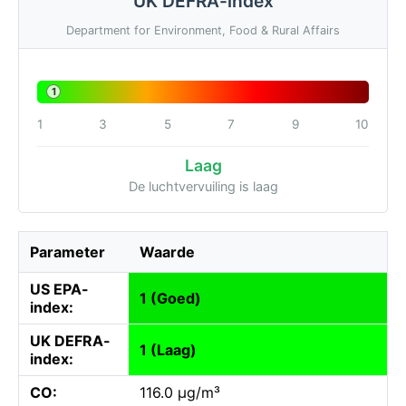
UK DEFRA-index
Department for Environment, Food & Rural Affairs
1
1
3
5
7
9
10
Laag
De luchtvervuiling is laag
Parameter
Waarde
US EPA-
1 (Goed)
index:
UK DEFRA-
1 (Laag)
index:
CO:
116.0 µg/m³