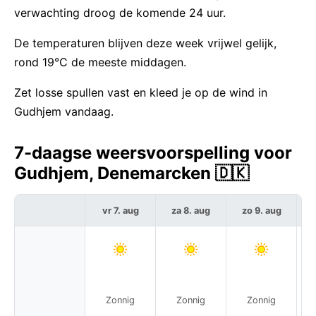
verwachting droog de komende 24 uur.
De temperaturen blijven deze week vrijwel gelijk,
rond 19°C de meeste middagen.
Zet losse spullen vast en kleed je op de wind in
Gudhjem vandaag.
7-daagse weersvoorspelling voor
Gudhjem, Denemarcken 🇩🇰
vr 7. aug
za 8. aug
zo 9. aug
m
Ge
Zonnig
Zonnig
Zonnig