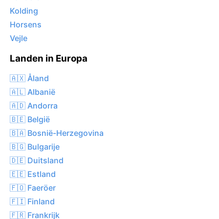
Kolding
Horsens
Vejle
Landen in Europa
🇦🇽 Åland
🇦🇱 Albanië
🇦🇩 Andorra
🇧🇪 België
🇧🇦 Bosnië-Herzegovina
🇧🇬 Bulgarije
🇩🇪 Duitsland
🇪🇪 Estland
🇫🇴 Faeröer
🇫🇮 Finland
🇫🇷 Frankrijk