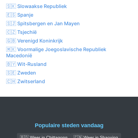
🇸🇰 Slowaakse Republiek
🇪🇸 Spanje
🇸🇯 Spitsbergen en Jan Mayen
🇨🇿 Tsjechië
🇬🇧 Verenigd Koninkrijk
🇲🇰 Voormalige Joegoslavische Republiek
Macedonië
🇧🇾 Wit-Rusland
🇸🇪 Zweden
🇨🇭 Zwitserland
Populaire steden vandaag
🇧🇩 Weer in Chittagong
🇨🇳 Weer in Shaoxing