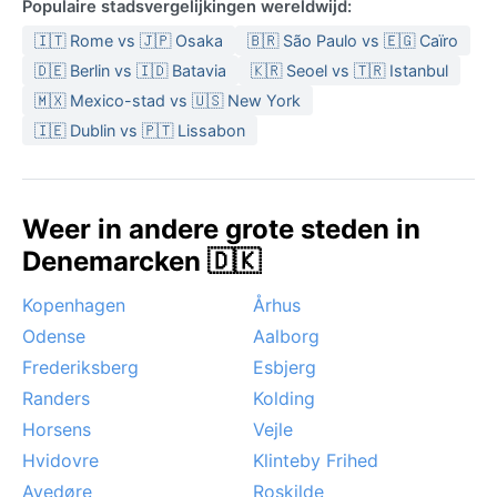
Populaire stadsvergelijkingen wereldwijd:
🇮🇹 Rome vs 🇯🇵 Osaka
🇧🇷 São Paulo vs 🇪🇬 Caïro
🇩🇪 Berlin vs 🇮🇩 Batavia
🇰🇷 Seoel vs 🇹🇷 Istanbul
🇲🇽 Mexico-stad vs 🇺🇸 New York
🇮🇪 Dublin vs 🇵🇹 Lissabon
Weer in andere grote steden in
Denemarcken 🇩🇰
Kopenhagen
Århus
Odense
Aalborg
Frederiksberg
Esbjerg
Randers
Kolding
Horsens
Vejle
Hvidovre
Klinteby Frihed
Avedøre
Roskilde