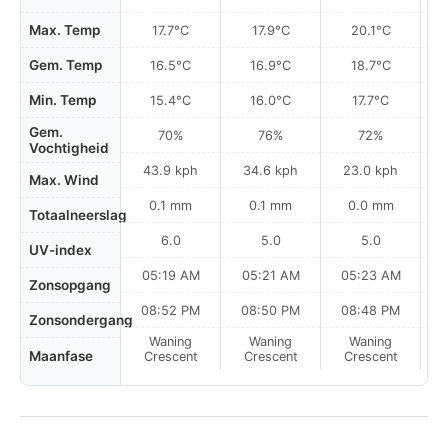
Max. Temp
17.7°C
17.9°C
20.1°C
Gem. Temp
16.5°C
16.9°C
18.7°C
Min. Temp
15.4°C
16.0°C
17.7°C
Gem.
70%
76%
72%
Vochtigheid
43.9 kph
34.6 kph
23.0 kph
Max. Wind
0.1 mm
0.1 mm
0.0 mm
Totaalneerslag
6.0
5.0
5.0
UV-index
05:19 AM
05:21 AM
05:23 AM
0
Zonsopgang
08:52 PM
08:50 PM
08:48 PM
Zonsondergang
Waning
Waning
Waning
N
Maanfase
Crescent
Crescent
Crescent