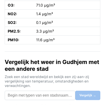
O3:
71.0 µg/m³
NO2:
1.4 µg/m³
SO2:
0.1 µg/m³
PM2.5:
3.3 µg/m³
PM10:
11.6 µg/m³
Vergelijk het weer in Gudhjem met
een andere stad
Zoek een stad wereldwijd en bekijk een zij-aan-zij
vergelijking van temperatuur, omstandigheden en
verwachtingen.
Vergelijk →