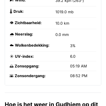
🌬️
Wind:
39.2 kph (263°)
🌡️
Druk:
1019.0 mb
👁️
Zichtbaarheid:
10.0 km
🌧️
Neerslag:
0.0 mm
☁️
Wolkenbedekking:
3%
☀️
UV-index:
6.0
🌅
Zonsopgang:
05:19 AM
🌇
Zonsondergang:
08:52 PM
Hoe is het weer in Gudhjem op dit