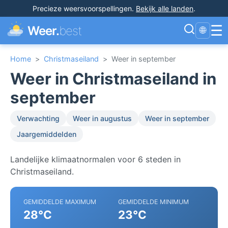
Precieze weersvoorspellingen
.
Bekijk alle landen
.
☰
Weer.
best
🌐
Home
>
Christmaseiland
>
Weer in september
Weer in Christmaseiland in
september
Verwachting
Weer in augustus
Weer in september
Jaargemiddelden
Landelijke klimaatnormalen voor 6 steden in
Christmaseiland.
GEMIDDELDE MAXIMUM
GEMIDDELDE MINIMUM
28°C
23°C