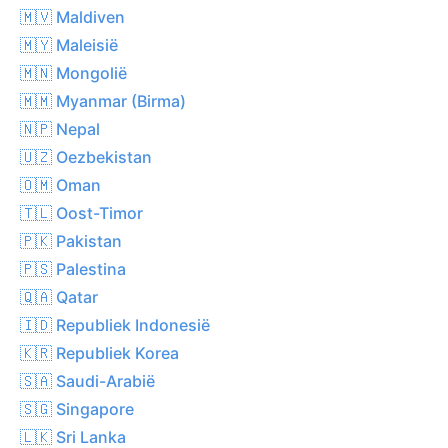
🇲🇻 Maldiven
🇲🇾 Maleisië
🇲🇳 Mongolië
🇲🇲 Myanmar (Birma)
🇳🇵 Nepal
🇺🇿 Oezbekistan
🇴🇲 Oman
🇹🇱 Oost-Timor
🇵🇰 Pakistan
🇵🇸 Palestina
🇶🇦 Qatar
🇮🇩 Republiek Indonesië
🇰🇷 Republiek Korea
🇸🇦 Saudi-Arabië
🇸🇬 Singapore
🇱🇰 Sri Lanka