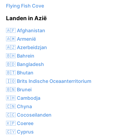
Flying Fish Cove
Landen in Azië
🇦🇫 Afghanistan
🇦🇲 Armenië
🇦🇿 Azerbeidzjan
🇧🇭 Bahrein
🇧🇩 Bangladesh
🇧🇹 Bhutan
🇮🇴 Brits Indische Oceaanterritorium
🇧🇳 Brunei
🇰🇭 Cambodja
🇨🇳 Chyna
🇨🇨 Cocoseilanden
🇰🇵 Coeree
🇨🇾 Cyprus