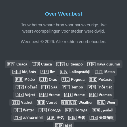
Over Weer.best
Jouw betrouwbare bron voor nauwkeurige, live
weersvoorspellingen voor steden wereldwijd.
Weer.best © 2026. Alle rechten voorbehouden.
🇲🇾
🇮🇩
🇪🇸
🇹🇷
Cuaca
Cuaca
El tiempo
Hava durumu
🇭🇺
🇪🇪
🇱🇻
🇮🇹
Időjárás
Ilm
Laikapstākļi
Meteo
🇫🇷
🇱🇹
🇵🇱
🇸🇰
Météo
Oras
Pogoda
Počasie
🇨🇿
🇫🇮
🇵🇹
🇻🇳
Počasí
Sää
Tempo
Thời tiết
🇩🇰
🇷🇸
🇸🇮
🇷🇴
Vejret
Vreme
Vreme
Vremea
🇸🇪
🇳🇴
🇬🇧🇺🇸
🇳🇱
Vädret
Været
Weather
Weer
🇩🇪
🇺🇦
🇷🇺
🇸🇦
Wetter
Погода
Погода
الطقس
🇹🇭
🇯🇵
🇭🇰
🇹🇼
สภาพอากาศ
天気
天氣
天氣預報
🇰🇷
날씨