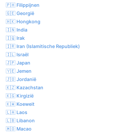
🇵🇭 Filippijnen
🇬🇪 Georgië
🇭🇰 Hongkong
🇮🇳 India
🇮🇶 Irak
🇮🇷 Iran (Islamitische Republiek)
🇮🇱 Israël
🇯🇵 Japan
🇾🇪 Jemen
🇯🇴 Jordanië
🇰🇿 Kazachstan
🇰🇬 Kirgizië
🇰🇼 Koeweit
🇱🇦 Laos
🇱🇧 Libanon
🇲🇴 Macao