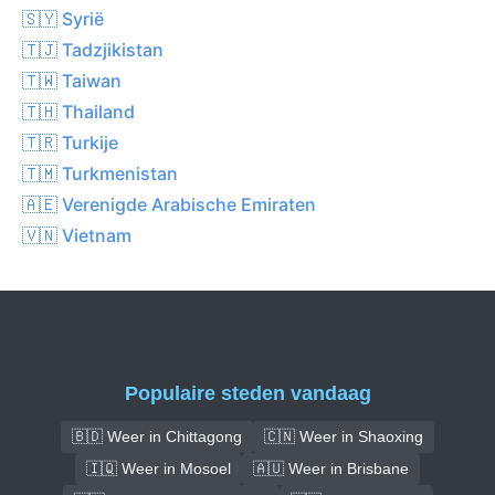
🇸🇾 Syrië
🇹🇯 Tadzjikistan
🇹🇼 Taiwan
🇹🇭 Thailand
🇹🇷 Turkije
🇹🇲 Turkmenistan
🇦🇪 Verenigde Arabische Emiraten
🇻🇳 Vietnam
Populaire steden vandaag
🇧🇩 Weer in Chittagong
🇨🇳 Weer in Shaoxing
🇮🇶 Weer in Mosoel
🇦🇺 Weer in Brisbane