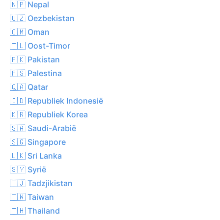
🇳🇵 Nepal
🇺🇿 Oezbekistan
🇴🇲 Oman
🇹🇱 Oost-Timor
🇵🇰 Pakistan
🇵🇸 Palestina
🇶🇦 Qatar
🇮🇩 Republiek Indonesië
🇰🇷 Republiek Korea
🇸🇦 Saudi-Arabië
🇸🇬 Singapore
🇱🇰 Sri Lanka
🇸🇾 Syrië
🇹🇯 Tadzjikistan
🇹🇼 Taiwan
🇹🇭 Thailand