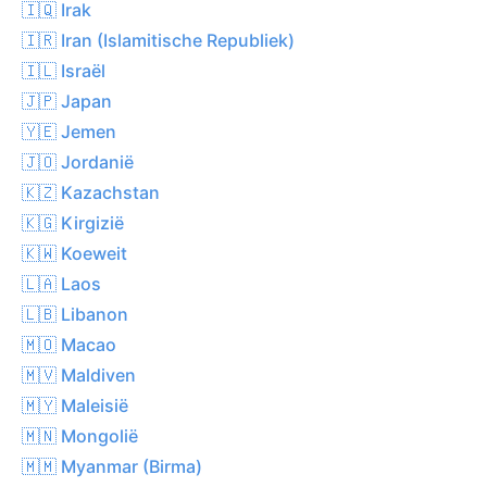
🇮🇶 Irak
🇮🇷 Iran (Islamitische Republiek)
🇮🇱 Israël
🇯🇵 Japan
🇾🇪 Jemen
🇯🇴 Jordanië
🇰🇿 Kazachstan
🇰🇬 Kirgizië
🇰🇼 Koeweit
🇱🇦 Laos
🇱🇧 Libanon
🇲🇴 Macao
🇲🇻 Maldiven
🇲🇾 Maleisië
🇲🇳 Mongolië
🇲🇲 Myanmar (Birma)