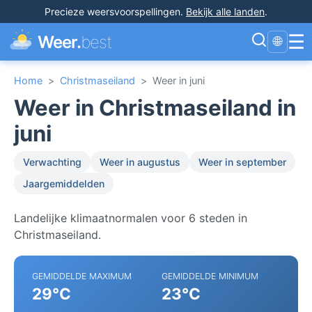
Precieze weersvoorspellingen
.
Bekijk alle landen
.
☰
Weer.
best
🌐
Home
>
Christmaseiland
>
Weer in juni
Weer in Christmaseiland in
juni
Verwachting
Weer in augustus
Weer in september
Jaargemiddelden
Landelijke klimaatnormalen voor 6 steden in
Christmaseiland.
GEMIDDELDE MAXIMUM
GEMIDDELDE MINIMUM
29°C
23°C