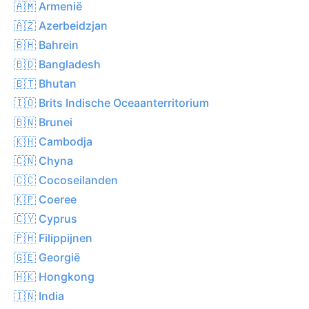
🇦🇲 Armenië
🇦🇿 Azerbeidzjan
🇧🇭 Bahrein
🇧🇩 Bangladesh
🇧🇹 Bhutan
🇮🇴 Brits Indische Oceaanterritorium
🇧🇳 Brunei
🇰🇭 Cambodja
🇨🇳 Chyna
🇨🇨 Cocoseilanden
🇰🇵 Coeree
🇨🇾 Cyprus
🇵🇭 Filippijnen
🇬🇪 Georgië
🇭🇰 Hongkong
🇮🇳 India