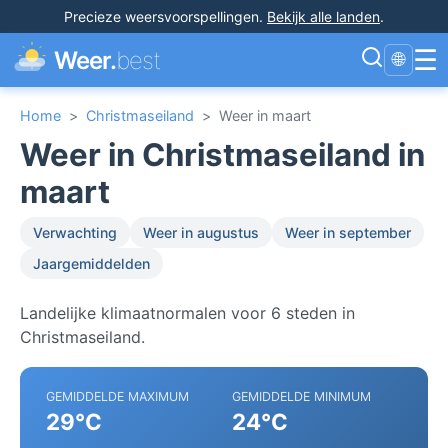
Precieze weersvoorspellingen
.
Bekijk alle landen
.
☰
Weer.
best
🌐
Home
>
Christmaseiland
>
Weer in maart
Weer in Christmaseiland in
maart
Verwachting
Weer in augustus
Weer in september
Jaargemiddelden
Landelijke klimaatnormalen voor 6 steden in
Christmaseiland.
GEMIDDELDE MAXIMUM
GEMIDDELDE MINIMUM
29°C
24°C