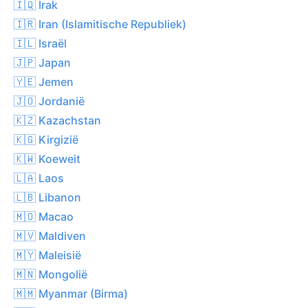
🇮🇶 Irak
🇮🇷 Iran (Islamitische Republiek)
🇮🇱 Israël
🇯🇵 Japan
🇾🇪 Jemen
🇯🇴 Jordanië
🇰🇿 Kazachstan
🇰🇬 Kirgizië
🇰🇼 Koeweit
🇱🇦 Laos
🇱🇧 Libanon
🇲🇴 Macao
🇲🇻 Maldiven
🇲🇾 Maleisië
🇲🇳 Mongolië
🇲🇲 Myanmar (Birma)