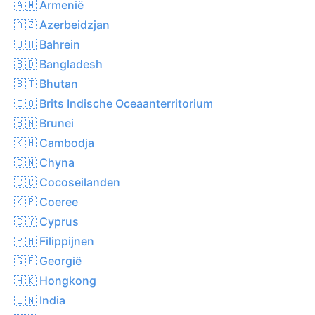
🇦🇲 Armenië
🇦🇿 Azerbeidzjan
🇧🇭 Bahrein
🇧🇩 Bangladesh
🇧🇹 Bhutan
🇮🇴 Brits Indische Oceaanterritorium
🇧🇳 Brunei
🇰🇭 Cambodja
🇨🇳 Chyna
🇨🇨 Cocoseilanden
🇰🇵 Coeree
🇨🇾 Cyprus
🇵🇭 Filippijnen
🇬🇪 Georgië
🇭🇰 Hongkong
🇮🇳 India