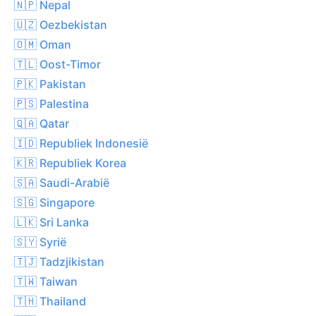
🇳🇵 Nepal
🇺🇿 Oezbekistan
🇴🇲 Oman
🇹🇱 Oost-Timor
🇵🇰 Pakistan
🇵🇸 Palestina
🇶🇦 Qatar
🇮🇩 Republiek Indonesië
🇰🇷 Republiek Korea
🇸🇦 Saudi-Arabië
🇸🇬 Singapore
🇱🇰 Sri Lanka
🇸🇾 Syrië
🇹🇯 Tadzjikistan
🇹🇼 Taiwan
🇹🇭 Thailand