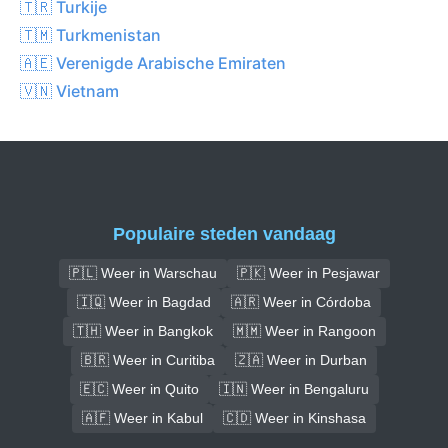
🇹🇷 Turkije
🇹🇲 Turkmenistan
🇦🇪 Verenigde Arabische Emiraten
🇻🇳 Vietnam
Populaire steden vandaag
🇵🇱 Weer in Warschau
🇵🇰 Weer in Pesjawar
🇮🇶 Weer in Bagdad
🇦🇷 Weer in Córdoba
🇹🇭 Weer in Bangkok
🇲🇲 Weer in Rangoon
🇧🇷 Weer in Curitiba
🇿🇦 Weer in Durban
🇪🇨 Weer in Quito
🇮🇳 Weer in Bengaluru
🇦🇫 Weer in Kabul
🇨🇩 Weer in Kinshasa