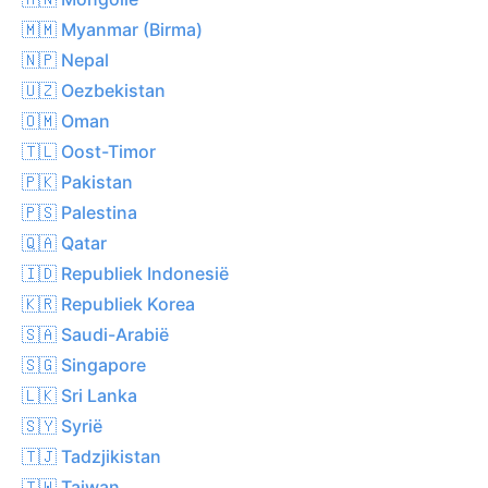
🇲🇲 Myanmar (Birma)
🇳🇵 Nepal
🇺🇿 Oezbekistan
🇴🇲 Oman
🇹🇱 Oost-Timor
🇵🇰 Pakistan
🇵🇸 Palestina
🇶🇦 Qatar
🇮🇩 Republiek Indonesië
🇰🇷 Republiek Korea
🇸🇦 Saudi-Arabië
🇸🇬 Singapore
🇱🇰 Sri Lanka
🇸🇾 Syrië
🇹🇯 Tadzjikistan
🇹🇼 Taiwan