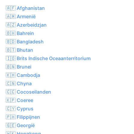
🇦🇫 Afghanistan
🇦🇲 Armenië
🇦🇿 Azerbeidzjan
🇧🇭 Bahrein
🇧🇩 Bangladesh
🇧🇹 Bhutan
🇮🇴 Brits Indische Oceaanterritorium
🇧🇳 Brunei
🇰🇭 Cambodja
🇨🇳 Chyna
🇨🇨 Cocoseilanden
🇰🇵 Coeree
🇨🇾 Cyprus
🇵🇭 Filippijnen
🇬🇪 Georgië
🇭🇰 Hongkong