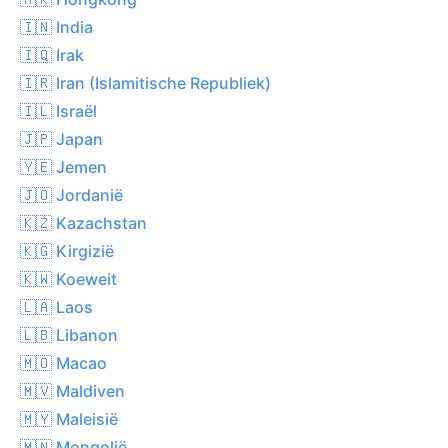
🇮🇳 India
🇮🇶 Irak
🇮🇷 Iran (Islamitische Republiek)
🇮🇱 Israël
🇯🇵 Japan
🇾🇪 Jemen
🇯🇴 Jordanië
🇰🇿 Kazachstan
🇰🇬 Kirgizië
🇰🇼 Koeweit
🇱🇦 Laos
🇱🇧 Libanon
🇲🇴 Macao
🇲🇻 Maldiven
🇲🇾 Maleisië
🇲🇳 Mongolië