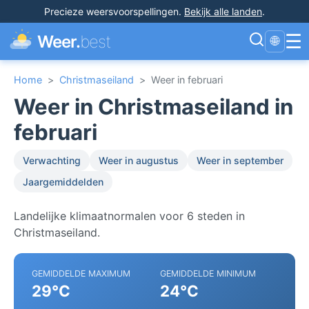
Precieze weersvoorspellingen
.
Bekijk alle landen
.
☰
Weer.
best
🌐
Home
>
Christmaseiland
>
Weer in februari
Weer in Christmaseiland in
februari
Verwachting
Weer in augustus
Weer in september
Jaargemiddelden
Landelijke klimaatnormalen voor 6 steden in
Christmaseiland.
GEMIDDELDE MAXIMUM
GEMIDDELDE MINIMUM
29°C
24°C