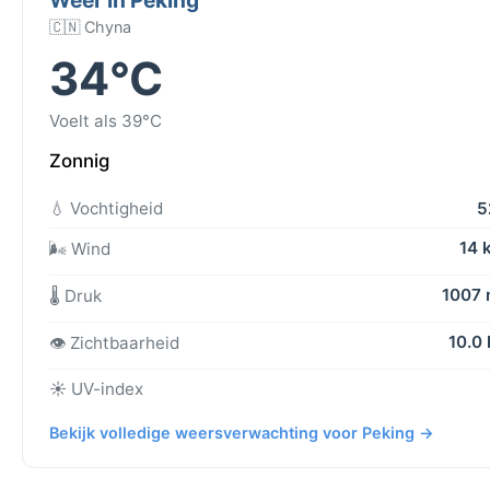
🇨🇳 Chyna
34°C
Voelt als 39°C
Zonnig
💧 Vochtigheid
5
14 
🌬️ Wind
1007
🌡️ Druk
10.0
👁️ Zichtbaarheid
☀️ UV-index
Bekijk volledige weersverwachting voor Peking →