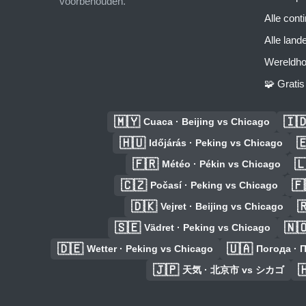
voorbehouden.
Alle cont
Alle land
Wereldho
🧩 Grati
🇲🇾
🇮
Cuaca · Beijing vs Chicago
🇭🇺

Időjárás · Peking vs Chicago
🇫🇷

Météo · Pékin vs Chicago
🇨🇿
🇫
Počasí · Peking vs Chicago
🇩🇰

Vejret · Beijing vs Chicago
🇸🇪
🇳
Vädret · Peking vs Chicago
🇩🇪
🇺🇦
Wetter · Peking vs Chicago
Погода · П
🇯🇵

天気 · 北京市 vs シカゴ