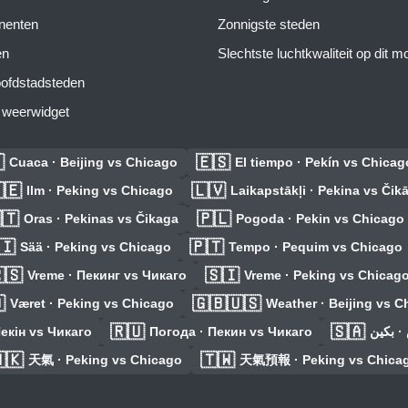
inenten
Zonnigste steden
en
Slechtste luchtkwaliteit op dit 
ofdstadsteden
s weerwidget

🇪🇸
Cuaca · Beijing vs Chicago
El tiempo · Pekín vs Chicag
🇪
🇱🇻
Ilm · Peking vs Chicago
Laikapstākļi · Pekina vs Čik
🇹
🇵🇱
Oras · Pekinas vs Čikaga
Pogoda · Pekin vs Chicago
🇮
🇵🇹
Sää · Peking vs Chicago
Tempo · Pequim vs Chicago
🇸
🇸🇮
Vreme · Пекинг vs Чикаго
Vreme · Peking vs Chicag

🇬🇧🇺🇸
Været · Peking vs Chicago
Weather · Beijing vs C
🇷🇺
🇸🇦
екін vs Чикаго
Погода · Пекин vs Чикаго
🇰
🇹🇼
天氣 · Peking vs Chicago
天氣預報 · Peking vs Chica