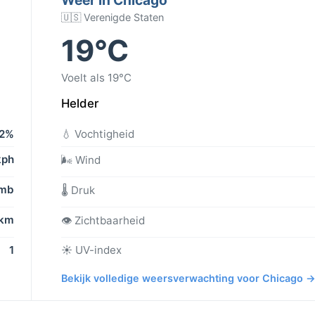
🇺🇸 Verenigde Staten
19°C
Voelt als 19°C
Helder
2%
💧 Vochtigheid
kph
🌬️ Wind
 mb
🌡️ Druk
 km
👁️ Zichtbaarheid
1
☀️ UV-index
Bekijk volledige weersverwachting voor Chicago 