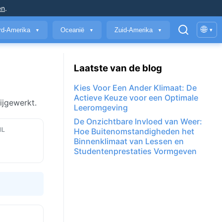
en
.
🌐
rd-Amerika
Oceanië
Zuid-Amerika
▾
▼
▼
▼
Laatste van de blog
Kies Voor Een Ander Klimaat: De
Actieve Keuze voor een Optimale
ijgewerkt.
Leeromgeving
De Onzichtbare Invloed van Weer:
IL
Hoe Buitenomstandigheden het
Binnenklimaat van Lessen en
Studentenprestaties Vormgeven