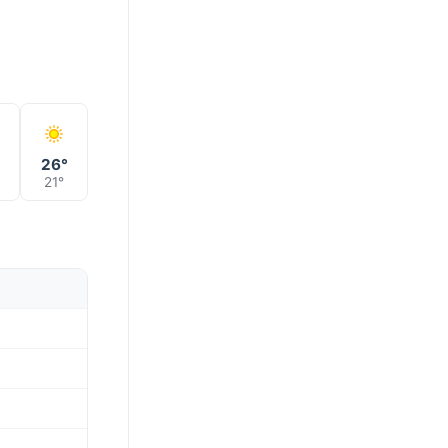
°
26°
21°