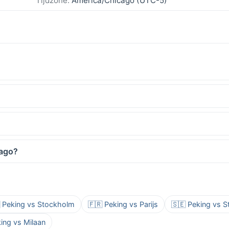
Tijdzone:
America/Chicago (UTC-5)
cago?
 Peking vs Stockholm
🇫🇷 Peking vs Parijs
🇸🇪 Peking vs 
ing vs Milaan