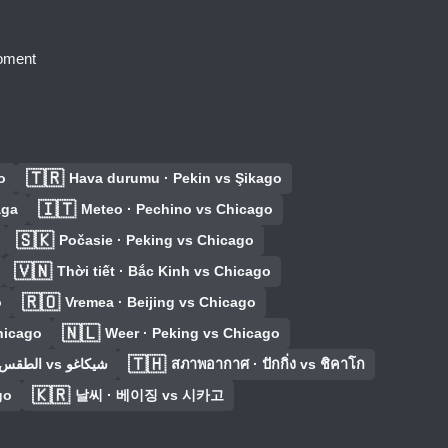
moment
🇹🇷
o
Hava durumu · Pekin vs Şikago
🇮🇹
āga
Meteo · Pechino vs Chicago
🇸🇰
Počasie · Peking vs Chicago
🇻🇳
Thời tiết · Bắc Kinh vs Chicago
🇷🇴
o
Vremea · Beijing vs Chicago
🇳🇱
hicago
Weer · Peking vs Chicago
🇹🇭
الطقس · بكين vs شيكاغو
สภาพอากาศ · ปักกิ่ง vs ชิคาโก
🇰🇷
go
날씨 · 베이징 vs 시카고