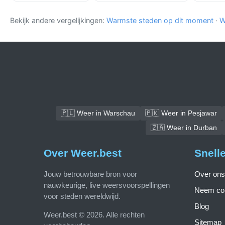
Bekijk andere vergelijkingen:
Warmste steden op dit moment
·
W
🇵🇱 Weer in Warschau
🇵🇰 Weer in Pesjawar
🇿🇦 Weer in Durban
Over Weer.best
Snell
Jouw betrouwbare bron voor
Over ons
nauwkeurige, live weersvoorspellingen
Neem con
voor steden wereldwijd.
Blog
Weer.best © 2026. Alle rechten
Sitemap