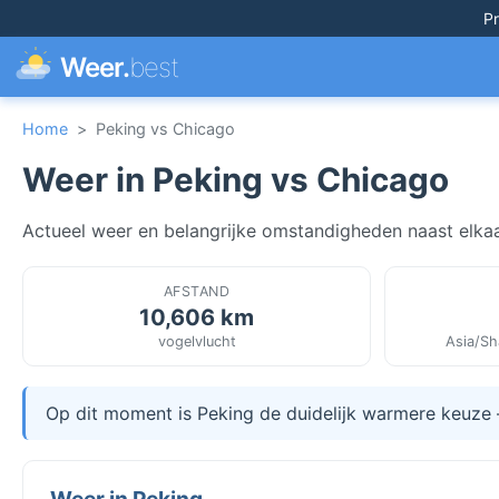
Pr
Weer.
best
Home
>
Peking vs Chicago
Weer in Peking vs Chicago
Actueel weer en belangrijke omstandigheden naast elkaa
AFSTAND
10,606 km
vogelvlucht
Asia/Sh
Op dit moment is Peking de duidelijk warmere keuz
Weer in Peking