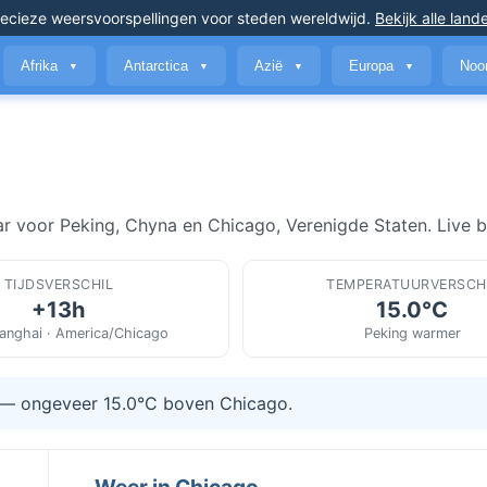
ecieze weersvoorspellingen
voor steden wereldwijd
.
Bekijk alle land
Afrika
Antarctica
Azië
Europa
Noo
▼
▼
▼
▼
r voor Peking, Chyna en Chicago, Verenigde Staten. Live b
TIJDSVERSCHIL
TEMPERATUURVERSCH
+13h
15.0°C
anghai · America/Chicago
Peking warmer
e — ongeveer 15.0°C boven Chicago.
Weer in Chicago