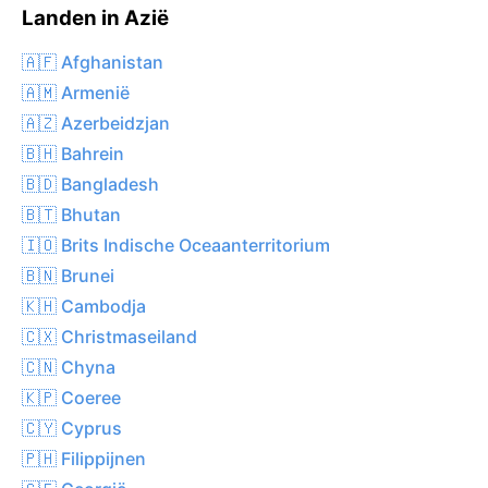
Landen in Azië
🇦🇫 Afghanistan
🇦🇲 Armenië
🇦🇿 Azerbeidzjan
🇧🇭 Bahrein
🇧🇩 Bangladesh
🇧🇹 Bhutan
🇮🇴 Brits Indische Oceaanterritorium
🇧🇳 Brunei
🇰🇭 Cambodja
🇨🇽 Christmaseiland
🇨🇳 Chyna
🇰🇵 Coeree
🇨🇾 Cyprus
🇵🇭 Filippijnen