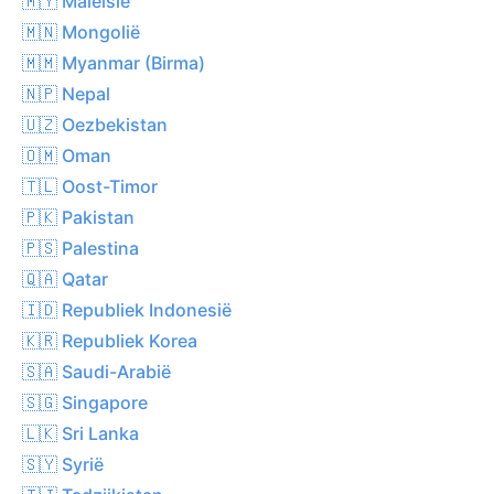
🇲🇾 Maleisië
🇲🇳 Mongolië
🇲🇲 Myanmar (Birma)
🇳🇵 Nepal
🇺🇿 Oezbekistan
🇴🇲 Oman
🇹🇱 Oost-Timor
🇵🇰 Pakistan
🇵🇸 Palestina
🇶🇦 Qatar
🇮🇩 Republiek Indonesië
🇰🇷 Republiek Korea
🇸🇦 Saudi-Arabië
🇸🇬 Singapore
🇱🇰 Sri Lanka
🇸🇾 Syrië