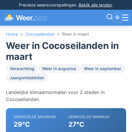
Precieze weersvoorspellingen
.
Bekijk alle landen
.
☰
Weer.
best
🌐
Home
>
Cocoseilanden
>
Weer in maart
Weer in Cocoseilanden in
maart
Verwachting
Weer in augustus
Weer in september
Jaargemiddelden
Landelijke klimaatnormalen voor 2 steden in
Cocoseilanden.
GEMIDDELDE MAXIMUM
GEMIDDELDE MINIMUM
29°C
27°C