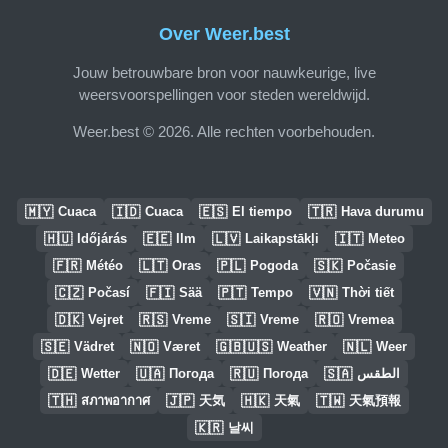
Over Weer.best
Jouw betrouwbare bron voor nauwkeurige, live
weersvoorspellingen voor steden wereldwijd.
Weer.best © 2026. Alle rechten voorbehouden.
🇲🇾
🇮🇩
🇪🇸
🇹🇷
Cuaca
Cuaca
El tiempo
Hava durumu
🇭🇺
🇪🇪
🇱🇻
🇮🇹
Időjárás
Ilm
Laikapstākļi
Meteo
🇫🇷
🇱🇹
🇵🇱
🇸🇰
Météo
Oras
Pogoda
Počasie
🇨🇿
🇫🇮
🇵🇹
🇻🇳
Počasí
Sää
Tempo
Thời tiết
🇩🇰
🇷🇸
🇸🇮
🇷🇴
Vejret
Vreme
Vreme
Vremea
🇸🇪
🇳🇴
🇬🇧🇺🇸
🇳🇱
Vädret
Været
Weather
Weer
🇩🇪
🇺🇦
🇷🇺
🇸🇦
Wetter
Погода
Погода
الطقس
🇹🇭
🇯🇵
🇭🇰
🇹🇼
สภาพอากาศ
天気
天氣
天氣預報
🇰🇷
날씨