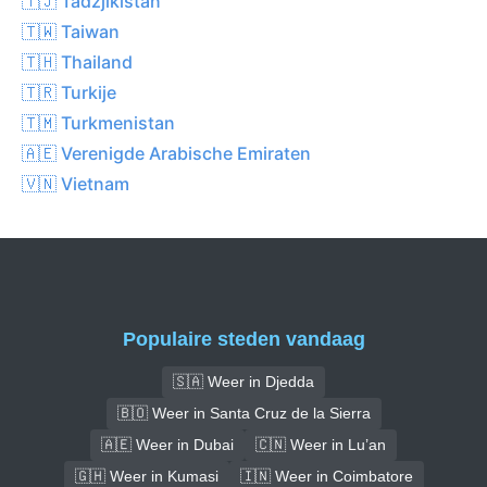
🇹🇯 Tadzjikistan
🇹🇼 Taiwan
🇹🇭 Thailand
🇹🇷 Turkije
🇹🇲 Turkmenistan
🇦🇪 Verenigde Arabische Emiraten
🇻🇳 Vietnam
Populaire steden vandaag
🇸🇦 Weer in Djedda
🇧🇴 Weer in Santa Cruz de la Sierra
🇦🇪 Weer in Dubai
🇨🇳 Weer in Lu’an
🇬🇭 Weer in Kumasi
🇮🇳 Weer in Coimbatore