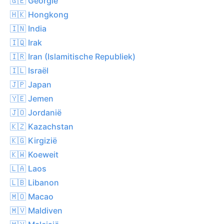
🇬🇪 Georgië
🇭🇰 Hongkong
🇮🇳 India
🇮🇶 Irak
🇮🇷 Iran (Islamitische Republiek)
🇮🇱 Israël
🇯🇵 Japan
🇾🇪 Jemen
🇯🇴 Jordanië
🇰🇿 Kazachstan
🇰🇬 Kirgizië
🇰🇼 Koeweit
🇱🇦 Laos
🇱🇧 Libanon
🇲🇴 Macao
🇲🇻 Maldiven