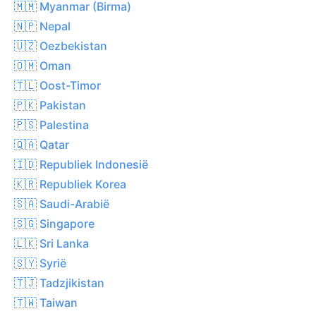
🇲🇲 Myanmar (Birma)
🇳🇵 Nepal
🇺🇿 Oezbekistan
🇴🇲 Oman
🇹🇱 Oost-Timor
🇵🇰 Pakistan
🇵🇸 Palestina
🇶🇦 Qatar
🇮🇩 Republiek Indonesië
🇰🇷 Republiek Korea
🇸🇦 Saudi-Arabië
🇸🇬 Singapore
🇱🇰 Sri Lanka
🇸🇾 Syrië
🇹🇯 Tadzjikistan
🇹🇼 Taiwan