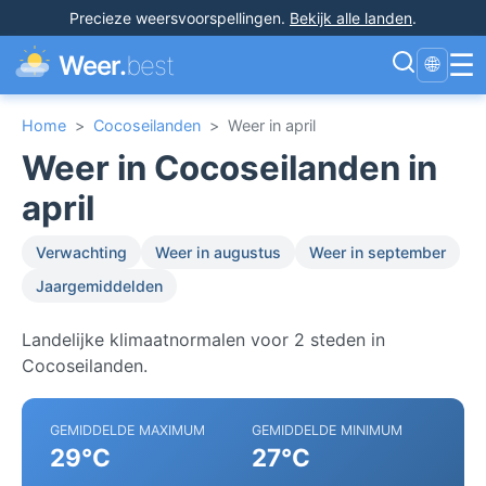
Precieze weersvoorspellingen
.
Bekijk alle landen
.
☰
Weer.
best
🌐
Home
>
Cocoseilanden
>
Weer in april
Weer in Cocoseilanden in
april
Verwachting
Weer in augustus
Weer in september
Jaargemiddelden
Landelijke klimaatnormalen voor 2 steden in
Cocoseilanden.
GEMIDDELDE MAXIMUM
GEMIDDELDE MINIMUM
29°C
27°C