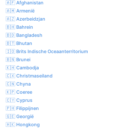
🇦🇫 Afghanistan
🇦🇲 Armenië
🇦🇿 Azerbeidzjan
🇧🇭 Bahrein
🇧🇩 Bangladesh
🇧🇹 Bhutan
🇮🇴 Brits Indische Oceaanterritorium
🇧🇳 Brunei
🇰🇭 Cambodja
🇨🇽 Christmaseiland
🇨🇳 Chyna
🇰🇵 Coeree
🇨🇾 Cyprus
🇵🇭 Filippijnen
🇬🇪 Georgië
🇭🇰 Hongkong