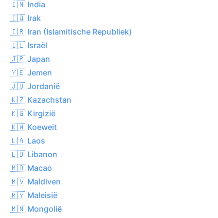
🇮🇳 India
🇮🇶 Irak
🇮🇷 Iran (Islamitische Republiek)
🇮🇱 Israël
🇯🇵 Japan
🇾🇪 Jemen
🇯🇴 Jordanië
🇰🇿 Kazachstan
🇰🇬 Kirgizië
🇰🇼 Koeweit
🇱🇦 Laos
🇱🇧 Libanon
🇲🇴 Macao
🇲🇻 Maldiven
🇲🇾 Maleisië
🇲🇳 Mongolië