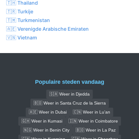
🇹🇭 Thailand
🇹🇷 Turkije
🇹🇲 Turkmenistan
🇦🇪 Verenigde Arabische Emiraten
🇻🇳 Vietnam
Populaire steden vandaag
🇸🇦 Weer in Djedda
🇧🇴 Weer in Santa Cruz de la Sierra
🇦🇪 Weer in Dubai
🇨🇳 Weer in Lu’an
🇬🇭 Weer in Kumasi
🇮🇳 Weer in Coimbatore
🇳🇬 Weer in Benin City
🇧🇴 Weer in La Paz
🇨🇳 Weer in Kunming
🇨🇳 Weer in Chaozhou