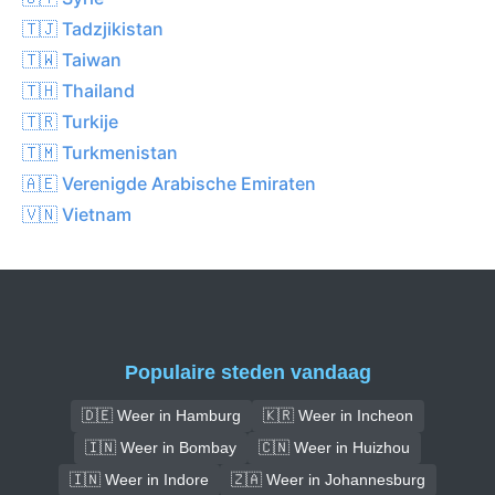
🇹🇯 Tadzjikistan
🇹🇼 Taiwan
🇹🇭 Thailand
🇹🇷 Turkije
🇹🇲 Turkmenistan
🇦🇪 Verenigde Arabische Emiraten
🇻🇳 Vietnam
Populaire steden vandaag
🇩🇪 Weer in Hamburg
🇰🇷 Weer in Incheon
🇮🇳 Weer in Bombay
🇨🇳 Weer in Huizhou
🇮🇳 Weer in Indore
🇿🇦 Weer in Johannesburg