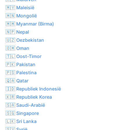
🇲🇾 Maleisië
🇲🇳 Mongolië
🇲🇲 Myanmar (Birma)
🇳🇵 Nepal
🇺🇿 Oezbekistan
🇴🇲 Oman
🇹🇱 Oost-Timor
🇵🇰 Pakistan
🇵🇸 Palestina
🇶🇦 Qatar
🇮🇩 Republiek Indonesië
🇰🇷 Republiek Korea
🇸🇦 Saudi-Arabië
🇸🇬 Singapore
🇱🇰 Sri Lanka
🇸🇾 Syrië