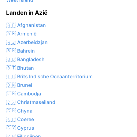
West Island
Landen in Azië
🇦🇫 Afghanistan
🇦🇲 Armenië
🇦🇿 Azerbeidzjan
🇧🇭 Bahrein
🇧🇩 Bangladesh
🇧🇹 Bhutan
🇮🇴 Brits Indische Oceaanterritorium
🇧🇳 Brunei
🇰🇭 Cambodja
🇨🇽 Christmaseiland
🇨🇳 Chyna
🇰🇵 Coeree
🇨🇾 Cyprus
🇵🇭 Filippijnen