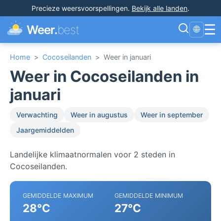
Precieze weersvoorspellingen
.
Bekijk alle landen
.
☰
Weer.
best
🌐
Home
>
Cocoseilanden
>
Weer in januari
Weer in Cocoseilanden in
januari
Verwachting
Weer in augustus
Weer in september
Jaargemiddelden
Landelijke klimaatnormalen voor 2 steden in
Cocoseilanden.
GEMIDDELDE MAXIMUM
GEMIDDELDE MINIMUM
28°C
27°C