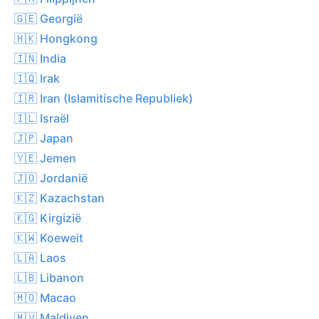
🇬🇪 Georgië
🇭🇰 Hongkong
🇮🇳 India
🇮🇶 Irak
🇮🇷 Iran (Islamitische Republiek)
🇮🇱 Israël
🇯🇵 Japan
🇾🇪 Jemen
🇯🇴 Jordanië
🇰🇿 Kazachstan
🇰🇬 Kirgizië
🇰🇼 Koeweit
🇱🇦 Laos
🇱🇧 Libanon
🇲🇴 Macao
🇲🇻 Maldiven