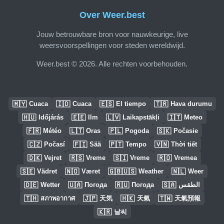
Over Weer.best
Jouw betrouwbare bron voor nauwkeurige, live
weersvoorspellingen voor steden wereldwijd.
Weer.best © 2026. Alle rechten voorbehouden.
🇲🇾
🇮🇩
🇪🇸
🇹🇷
Cuaca
Cuaca
El tiempo
Hava durumu
🇭🇺
🇪🇪
🇱🇻
🇮🇹
Időjárás
Ilm
Laikapstākļi
Meteo
🇫🇷
🇱🇹
🇵🇱
🇸🇰
Météo
Oras
Pogoda
Počasie
🇨🇿
🇫🇮
🇵🇹
🇻🇳
Počasí
Sää
Tempo
Thời tiết
🇩🇰
🇷🇸
🇸🇮
🇷🇴
Vejret
Vreme
Vreme
Vremea
🇸🇪
🇳🇴
🇬🇧🇺🇸
🇳🇱
Vädret
Været
Weather
Weer
🇩🇪
🇺🇦
🇷🇺
🇸🇦
Wetter
Погода
Погода
الطقس
🇹🇭
🇯🇵
🇭🇰
🇹🇼
สภาพอากาศ
天気
天氣
天氣預報
🇰🇷
날씨