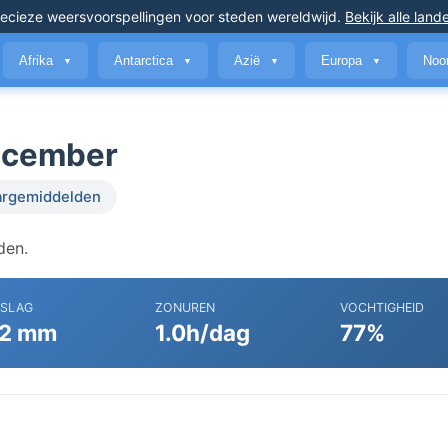
ecieze weersvoorspellingen
voor steden wereldwijd
.
Bekijk alle land
Afrika
Antarctica
Azië
Europa
Noo
▼
▼
▼
▼
december
argemiddelden
den.
RSLAG
ZONUREN
VOCHTIGHEID
2 mm
1.0h/dag
77%