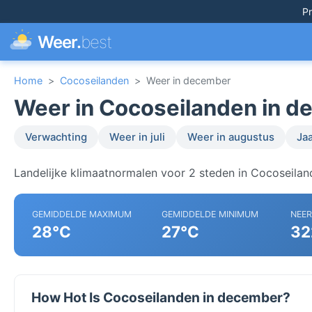
Pr
Weer.
best
Home
>
Cocoseilanden
>
Weer in december
Weer in Cocoseilanden in 
Verwachting
Weer in juli
Weer in augustus
Ja
Landelijke klimaatnormalen voor 2 steden in Cocoseilan
GEMIDDELDE MAXIMUM
GEMIDDELDE MINIMUM
NEE
28°C
27°C
32
How Hot Is Cocoseilanden in december?