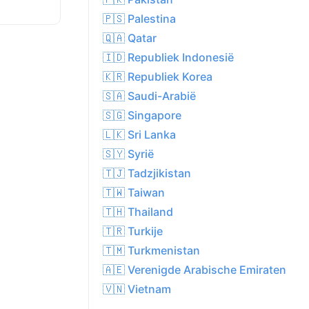
🇵🇸 Palestina
🇶🇦 Qatar
🇮🇩 Republiek Indonesië
🇰🇷 Republiek Korea
🇸🇦 Saudi-Arabië
🇸🇬 Singapore
🇱🇰 Sri Lanka
🇸🇾 Syrië
🇹🇯 Tadzjikistan
🇹🇼 Taiwan
🇹🇭 Thailand
🇹🇷 Turkije
🇹🇲 Turkmenistan
🇦🇪 Verenigde Arabische Emiraten
🇻🇳 Vietnam