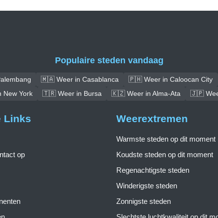
Populaire steden vandaag
Palembang
🇲🇦 Weer in Casablanca
🇵🇭 Weer in Caloocan City
n New York
🇹🇷 Weer in Bursa
🇰🇿 Weer in Alma-Ata
🇯🇵 We
e Links
Weerextremen
Warmste steden op dit moment
tact op
Koudste steden op dit moment
Regenachtigste steden
Winderigste steden
inenten
Zonnigste steden
en
Slechtste luchtkwaliteit op dit 