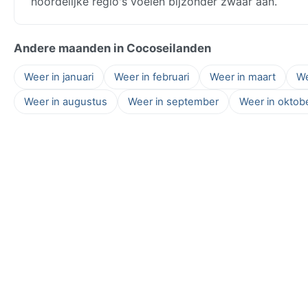
noordelijke regio's voelen bijzonder zwaar aan.
Andere maanden in Cocoseilanden
Weer in januari
Weer in februari
Weer in maart
We
Weer in augustus
Weer in september
Weer in oktob