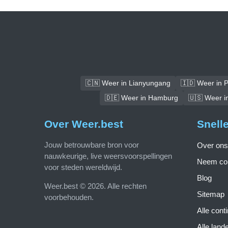
🇨🇳 Weer in Lianyungang
🇮🇩 Weer in 
🇩🇪 Weer in Hamburg
🇺🇸 Weer i
Over Weer.best
Snell
Jouw betrouwbare bron voor
Over ons
nauwkeurige, live weersvoorspellingen
Neem con
voor steden wereldwijd.
Blog
Weer.best © 2026. Alle rechten
Sitemap
voorbehouden.
Alle cont
Alle land