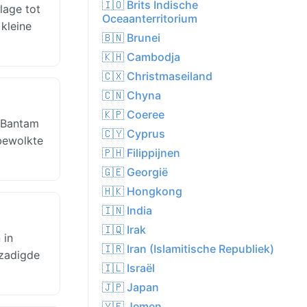
🇮🇴 Brits Indische
lage tot
Oceaanterritorium
 kleine
🇧🇳 Brunei
🇰🇭 Cambodja
🇨🇽 Christmaseiland
🇨🇳 Chyna
🇰🇵 Coeree
 Bantam
🇨🇾 Cyprus
 bewolkte
🇵🇭 Filippijnen
🇬🇪 Georgië
🇭🇰 Hongkong
🇮🇳 India
🇮🇶 Irak
 in
🇮🇷 Iran (Islamitische Republiek)
rzadigde
🇮🇱 Israël
🇯🇵 Japan
🇾🇪 Jemen