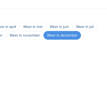
er in april
Weer in mei
Weer in juni
Weer in juli
er
Weer in november
Weer in december