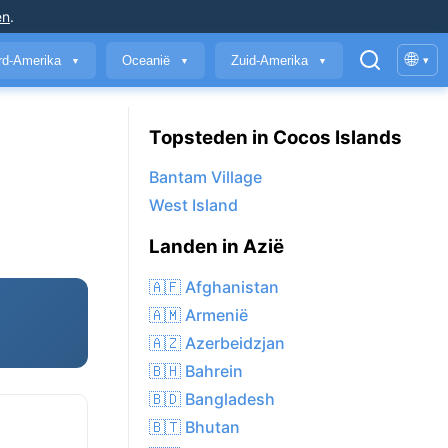
en
.
🌐
rd-Amerika
Oceanië
Zuid-Amerika
▾
▼
▼
▼
Topsteden in Cocos Islands
Bantam Village
West Island
Landen in Azië
🇦🇫 Afghanistan
🇦🇲 Armenië
🇦🇿 Azerbeidzjan
🇧🇭 Bahrein
🇧🇩 Bangladesh
🇧🇹 Bhutan