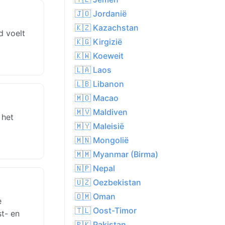
🇯🇴 Jordanië
🇰🇿 Kazachstan
d voelt
🇰🇬 Kirgizië
🇰🇼 Koeweit
🇱🇦 Laos
🇱🇧 Libanon
🇲🇴 Macao
🇲🇻 Maldiven
 het
🇲🇾 Maleisië
🇲🇳 Mongolië
🇲🇲 Myanmar (Birma)
🇳🇵 Nepal
🇺🇿 Oezbekistan
🇴🇲 Oman
e
🇹🇱 Oost-Timor
st- en
🇵🇰 Pakistan