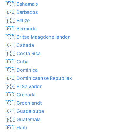
🇧🇸 Bahama's
🇧🇧 Barbados
🇧🇿 Belize
🇧🇲 Bermuda
🇻🇬 Britse Maagdeneilanden
🇨🇦 Canada
🇨🇷 Costa Rica
🇨🇺 Cuba
🇩🇲 Dominica
🇩🇴 Dominicaanse Republiek
🇸🇻 El Salvador
🇬🇩 Grenada
🇬🇱 Groenlandt
🇬🇵 Guadeloupe
🇬🇹 Guatemala
🇭🇹 Haïti