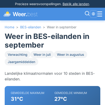
Precieze weersvoorspellingen
.
Bekijk alle landen
.
☰
Weer.
best
🌐
Home
>
BES-eilanden
>
Weer in september
Weer in BES-eilanden in
september
Verwachting
Weer in juli
Weer in augustus
Jaargemiddelden
Landelijke klimaatnormalen voor 10 steden in BES-
eilanden.
GEMIDDELDE MAXIMUM
GEMIDDELDE MINIMUM
31°C
27°C