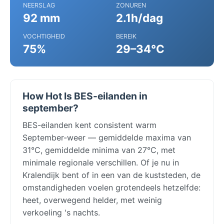
NEERSLAG
ZONUREN
92 mm
2.1h/dag
VOCHTIGHEID
BEREIK
75%
29–34°C
How Hot Is BES-eilanden in
september?
BES-eilanden kent consistent warm
September-weer — gemiddelde maxima van
31°C, gemiddelde minima van 27°C, met
minimale regionale verschillen. Of je nu in
Kralendijk bent of in een van de kuststeden, de
omstandigheden voelen grotendeels hetzelfde:
heet, overwegend helder, met weinig
verkoeling 's nachts.