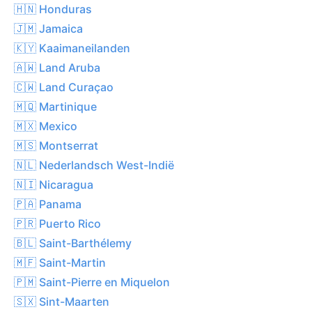
🇭🇳 Honduras
🇯🇲 Jamaica
🇰🇾 Kaaimaneilanden
🇦🇼 Land Aruba
🇨🇼 Land Curaçao
🇲🇶 Martinique
🇲🇽 Mexico
🇲🇸 Montserrat
🇳🇱 Nederlandsch West-Indië
🇳🇮 Nicaragua
🇵🇦 Panama
🇵🇷 Puerto Rico
🇧🇱 Saint-Barthélemy
🇲🇫 Saint-Martin
🇵🇲 Saint-Pierre en Miquelon
🇸🇽 Sint-Maarten