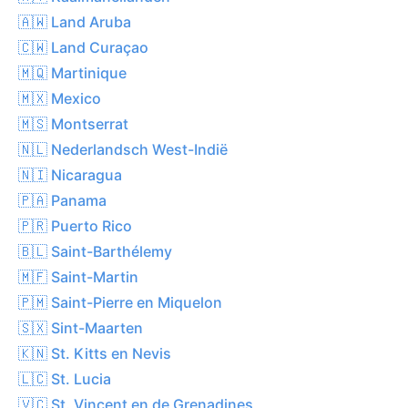
🇦🇼 Land Aruba
🇨🇼 Land Curaçao
🇲🇶 Martinique
🇲🇽 Mexico
🇲🇸 Montserrat
🇳🇱 Nederlandsch West-Indië
🇳🇮 Nicaragua
🇵🇦 Panama
🇵🇷 Puerto Rico
🇧🇱 Saint-Barthélemy
🇲🇫 Saint-Martin
🇵🇲 Saint-Pierre en Miquelon
🇸🇽 Sint-Maarten
🇰🇳 St. Kitts en Nevis
🇱🇨 St. Lucia
🇻🇨 St. Vincent en de Grenadines