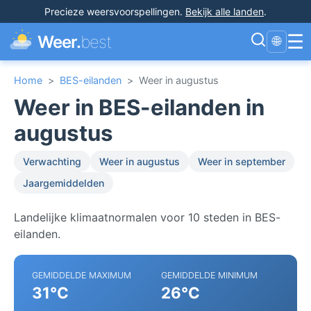
Precieze weersvoorspellingen
.
Bekijk alle landen
.
☰
Weer.
best
🌐
Home
>
BES-eilanden
>
Weer in augustus
Weer in BES-eilanden in
augustus
Verwachting
Weer in augustus
Weer in september
Jaargemiddelden
Landelijke klimaatnormalen voor 10 steden in BES-
eilanden.
GEMIDDELDE MAXIMUM
GEMIDDELDE MINIMUM
31°C
26°C