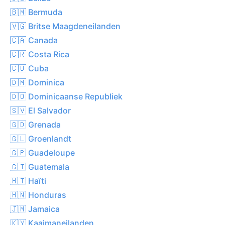
🇧🇲 Bermuda
🇻🇬 Britse Maagdeneilanden
🇨🇦 Canada
🇨🇷 Costa Rica
🇨🇺 Cuba
🇩🇲 Dominica
🇩🇴 Dominicaanse Republiek
🇸🇻 El Salvador
🇬🇩 Grenada
🇬🇱 Groenlandt
🇬🇵 Guadeloupe
🇬🇹 Guatemala
🇭🇹 Haïti
🇭🇳 Honduras
🇯🇲 Jamaica
🇰🇾 Kaaimaneilanden