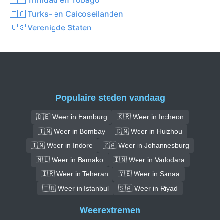
🇹🇨 Turks- en Caicoseilanden
🇺🇸 Verenigde Staten
Populaire steden vandaag
🇩🇪 Weer in Hamburg
🇰🇷 Weer in Incheon
🇮🇳 Weer in Bombay
🇨🇳 Weer in Huizhou
🇮🇳 Weer in Indore
🇿🇦 Weer in Johannesburg
🇲🇱 Weer in Bamako
🇮🇳 Weer in Vadodara
🇮🇷 Weer in Teheran
🇾🇪 Weer in Sanaa
🇹🇷 Weer in Istanbul
🇸🇦 Weer in Riyad
Weerextremen