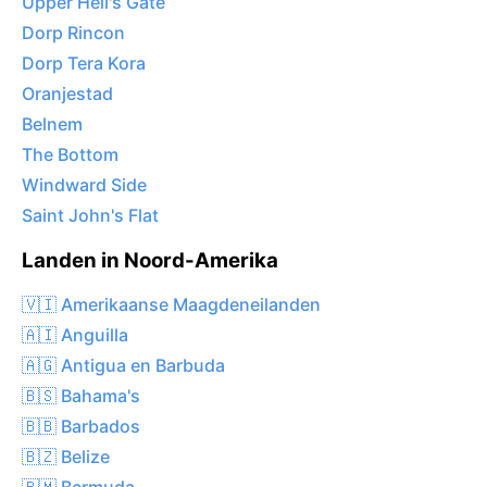
Upper Hell's Gate
Dorp Rincon
Dorp Tera Kora
Oranjestad
Belnem
The Bottom
Windward Side
Saint John's Flat
Landen in Noord-Amerika
🇻🇮 Amerikaanse Maagdeneilanden
🇦🇮 Anguilla
🇦🇬 Antigua en Barbuda
🇧🇸 Bahama's
🇧🇧 Barbados
🇧🇿 Belize
🇧🇲 Bermuda