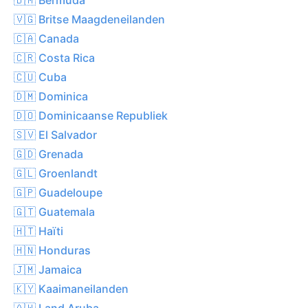
🇻🇬 Britse Maagdeneilanden
🇨🇦 Canada
🇨🇷 Costa Rica
🇨🇺 Cuba
🇩🇲 Dominica
🇩🇴 Dominicaanse Republiek
🇸🇻 El Salvador
🇬🇩 Grenada
🇬🇱 Groenlandt
🇬🇵 Guadeloupe
🇬🇹 Guatemala
🇭🇹 Haïti
🇭🇳 Honduras
🇯🇲 Jamaica
🇰🇾 Kaaimaneilanden
🇦🇼 Land Aruba