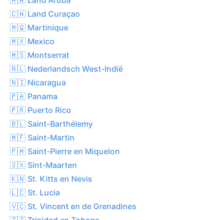
🇨🇼 Land Curaçao
🇲🇶 Martinique
🇲🇽 Mexico
🇲🇸 Montserrat
🇳🇱 Nederlandsch West-Indië
🇳🇮 Nicaragua
🇵🇦 Panama
🇵🇷 Puerto Rico
🇧🇱 Saint-Barthélemy
🇲🇫 Saint-Martin
🇵🇲 Saint-Pierre en Miquelon
🇸🇽 Sint-Maarten
🇰🇳 St. Kitts en Nevis
🇱🇨 St. Lucia
🇻🇨 St. Vincent en de Grenadines
🇹🇹 Trinidad en Tobago