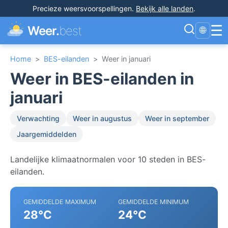
Precieze weersvoorspellingen
.
Bekijk alle landen
.
☰
Weer.
best
🌐
Home
>
BES-eilanden
>
Weer in januari
Weer in BES-eilanden in
januari
Verwachting
Weer in augustus
Weer in september
Jaargemiddelden
Landelijke klimaatnormalen voor 10 steden in BES-
eilanden.
GEMIDDELDE MAXIMUM
GEMIDDELDE MINIMUM
28°C
24°C