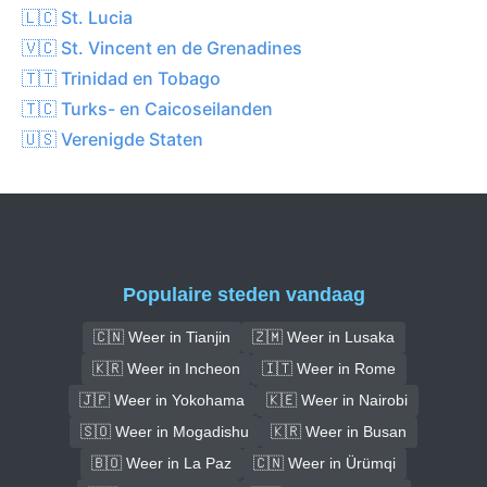
🇱🇨 St. Lucia
🇻🇨 St. Vincent en de Grenadines
🇹🇹 Trinidad en Tobago
🇹🇨 Turks- en Caicoseilanden
🇺🇸 Verenigde Staten
Populaire steden vandaag
🇨🇳 Weer in Tianjin
🇿🇲 Weer in Lusaka
🇰🇷 Weer in Incheon
🇮🇹 Weer in Rome
🇯🇵 Weer in Yokohama
🇰🇪 Weer in Nairobi
🇸🇴 Weer in Mogadishu
🇰🇷 Weer in Busan
🇧🇴 Weer in La Paz
🇨🇳 Weer in Ürümqi