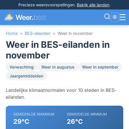
Precieze weersvoorspellingen
.
Bekijk alle landen
.
☰
Weer.
best
🌐
Home
>
BES-eilanden
>
Weer in november
Weer in BES-eilanden in
november
Verwachting
Weer in augustus
Weer in september
Jaargemiddelden
Landelijke klimaatnormalen voor 10 steden in BES-
eilanden.
GEMIDDELDE MAXIMUM
GEMIDDELDE MINIMUM
29°C
26°C