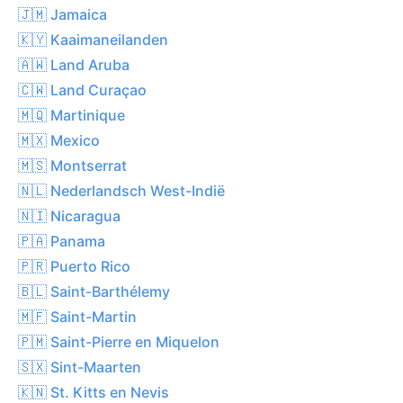
🇯🇲 Jamaica
🇰🇾 Kaaimaneilanden
🇦🇼 Land Aruba
🇨🇼 Land Curaçao
🇲🇶 Martinique
🇲🇽 Mexico
🇲🇸 Montserrat
🇳🇱 Nederlandsch West-Indië
🇳🇮 Nicaragua
🇵🇦 Panama
🇵🇷 Puerto Rico
🇧🇱 Saint-Barthélemy
🇲🇫 Saint-Martin
🇵🇲 Saint-Pierre en Miquelon
🇸🇽 Sint-Maarten
🇰🇳 St. Kitts en Nevis