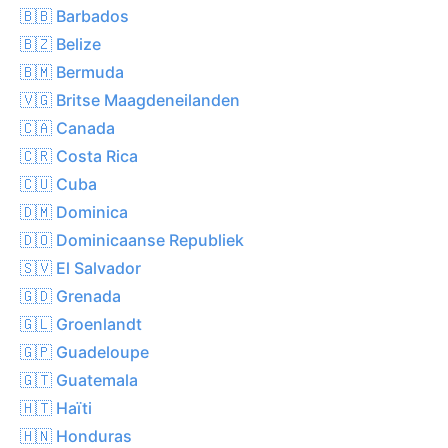
🇧🇧 Barbados
🇧🇿 Belize
🇧🇲 Bermuda
🇻🇬 Britse Maagdeneilanden
🇨🇦 Canada
🇨🇷 Costa Rica
🇨🇺 Cuba
🇩🇲 Dominica
🇩🇴 Dominicaanse Republiek
🇸🇻 El Salvador
🇬🇩 Grenada
🇬🇱 Groenlandt
🇬🇵 Guadeloupe
🇬🇹 Guatemala
🇭🇹 Haïti
🇭🇳 Honduras