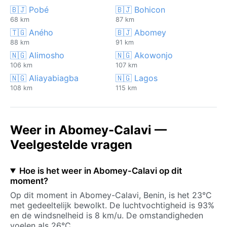
🇧🇯 Pobé
🇧🇯 Bohicon
68 km
87 km
🇹🇬 Aného
🇧🇯 Abomey
88 km
91 km
🇳🇬 Alimosho
🇳🇬 Akowonjo
106 km
107 km
🇳🇬 Aliayabiagba
🇳🇬 Lagos
108 km
115 km
Weer in Abomey-Calavi —
Veelgestelde vragen
Hoe is het weer in Abomey-Calavi op dit
moment?
Op dit moment in Abomey-Calavi, Benin, is het 23°C
met gedeeltelijk bewolkt. De luchtvochtigheid is 93%
en de windsnelheid is 8 km/u. De omstandigheden
voelen als 26°C.