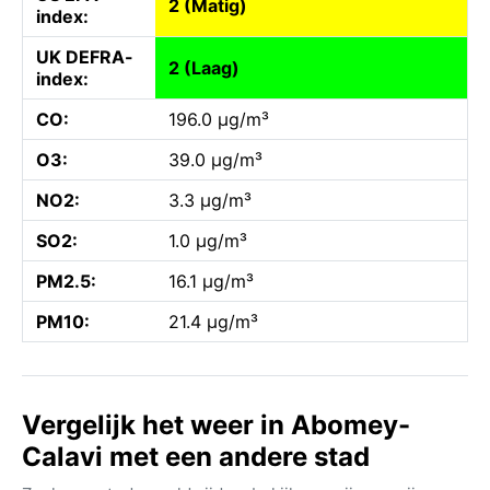
2 (Matig)
index:
UK DEFRA-
2 (Laag)
index:
CO:
196.0 µg/m³
O3:
39.0 µg/m³
NO2:
3.3 µg/m³
SO2:
1.0 µg/m³
PM2.5:
16.1 µg/m³
PM10:
21.4 µg/m³
Vergelijk het weer in Abomey-
Calavi met een andere stad