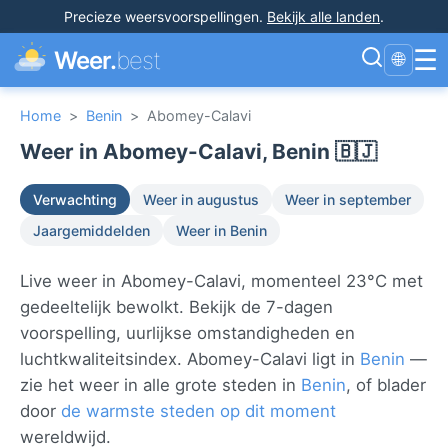
Precieze weersvoorspellingen
.
Bekijk alle landen
.
☰
Weer.
best
🌐
Home
>
Benin
>
Abomey-Calavi
Weer in Abomey-Calavi, Benin 🇧🇯
Verwachting
Weer in augustus
Weer in september
Jaargemiddelden
Weer in Benin
Live weer in Abomey-Calavi, momenteel 23°C met
gedeeltelijk bewolkt. Bekijk de 7-dagen
voorspelling, uurlijkse omstandigheden en
luchtkwaliteitsindex. Abomey-Calavi ligt in
Benin
—
zie het weer in alle grote steden in
Benin
, of blader
door
de warmste steden op dit moment
wereldwijd.