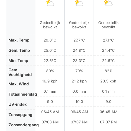
P
Gedeeltelijk
Gedeeltelijk
Gedeeltelijk
r
bewolkt
bewolkt
bewolkt
Max. Temp
29.0°C
27.7°C
27.1°C
Gem. Temp
25.0°C
24.8°C
24.4°C
Min. Temp
22.6°C
23.3°C
22.6°C
Gem.
80%
79%
82%
Vochtigheid
16.9 kph
21.2 kph
20.5 kph
Max. Wind
0.1 mm
0.0 mm
0.1 mm
Totaalneerslag
9.0
10.0
9.0
UV-index
06:45 AM
06:45 AM
06:45 AM
0
Zonsopgang
07:08 PM
07:07 PM
07:07 PM
Zonsondergang