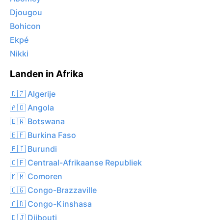
Djougou
Bohicon
Ekpé
Nikki
Landen in Afrika
🇩🇿 Algerije
🇦🇴 Angola
🇧🇼 Botswana
🇧🇫 Burkina Faso
🇧🇮 Burundi
🇨🇫 Centraal-Afrikaanse Republiek
🇰🇲 Comoren
🇨🇬 Congo-Brazzaville
🇨🇩 Congo-Kinshasa
🇩🇯 Djibouti