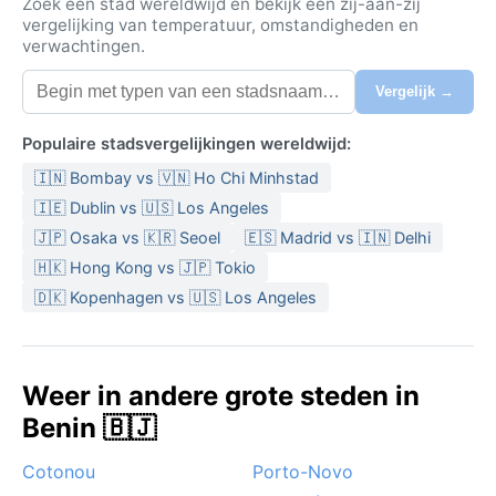
Zoek een stad wereldwijd en bekijk een zij-aan-zij
vergelijking van temperatuur, omstandigheden en
verwachtingen.
Vergelijk →
Populaire stadsvergelijkingen wereldwijd:
🇮🇳 Bombay vs 🇻🇳 Ho Chi Minhstad
🇮🇪 Dublin vs 🇺🇸 Los Angeles
🇯🇵 Osaka vs 🇰🇷 Seoel
🇪🇸 Madrid vs 🇮🇳 Delhi
🇭🇰 Hong Kong vs 🇯🇵 Tokio
🇩🇰 Kopenhagen vs 🇺🇸 Los Angeles
Weer in andere grote steden in
Benin 🇧🇯
Cotonou
Porto-Novo