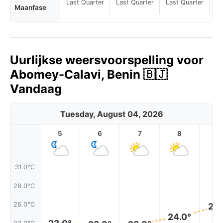
Last Quarter
Last Quarter
Last Quarter
Maanfase
Uurlijkse weersvoorspelling voor
Abomey-Calavi, Benin 🇧🇯
Vandaag
Tuesday, August 04, 2026
5
6
7
8
9
31.0°C
28.0°C
26.0°C
25.
24.0°
23.0°C