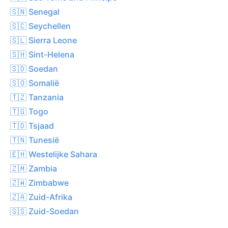
🇸🇳 Senegal
🇸🇨 Seychellen
🇸🇱 Sierra Leone
🇸🇭 Sint-Helena
🇸🇩 Soedan
🇸🇴 Somalië
🇹🇿 Tanzania
🇹🇬 Togo
🇹🇩 Tsjaad
🇹🇳 Tunesië
🇪🇭 Westelijke Sahara
🇿🇲 Zambia
🇿🇼 Zimbabwe
🇿🇦 Zuid-Afrika
🇸🇸 Zuid-Soedan