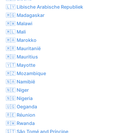
🇱🇾 Libische Arabische Republiek
🇲🇬 Madagaskar
🇲🇼 Malawi
🇲🇱 Mali
🇲🇦 Marokko
🇲🇷 Mauritanië
🇲🇺 Mauritius
🇾🇹 Mayotte
🇲🇿 Mozambique
🇳🇦 Namibië
🇳🇪 Niger
🇳🇬 Nigeria
🇺🇬 Oeganda
🇷🇪 Réunion
🇷🇼 Rwanda
🇸🇹 São Tomé and Príncipe