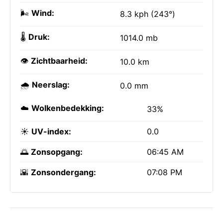
🌬️
Wind:
8.3 kph (243°)
🌡️
Druk:
1014.0 mb
👁️
Zichtbaarheid:
10.0 km
🌧️
Neerslag:
0.0 mm
☁️
Wolkenbedekking:
33%
☀️
UV-index:
0.0
🌅
Zonsopgang:
06:45 AM
🌇
Zonsondergang:
07:08 PM