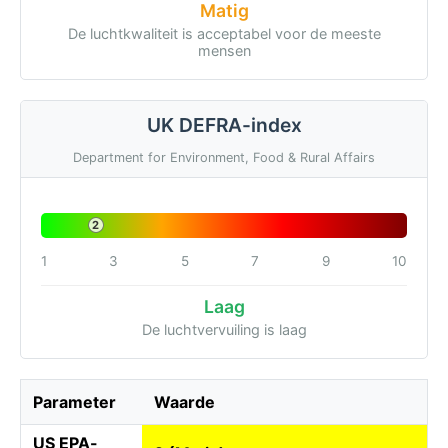
Matig
De luchtkwaliteit is acceptabel voor de meeste
mensen
UK DEFRA-index
Department for Environment, Food & Rural Affairs
2
1
3
5
7
9
10
Laag
De luchtvervuiling is laag
Parameter
Waarde
US EPA-