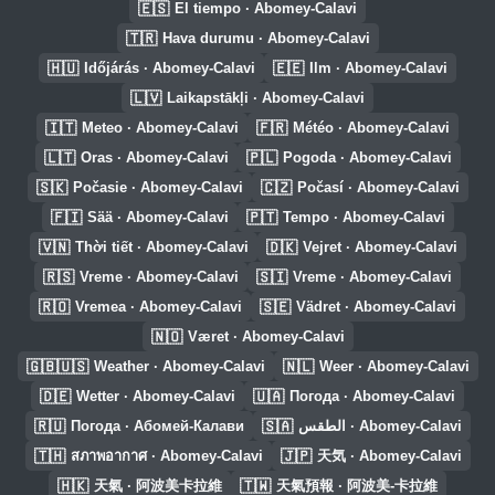
🇪🇸
El tiempo · Abomey-Calavi
🇹🇷
Hava durumu · Abomey-Calavi
🇭🇺
🇪🇪
Időjárás · Abomey-Calavi
Ilm · Abomey-Calavi
🇱🇻
Laikapstākļi · Abomey-Calavi
🇮🇹
🇫🇷
Meteo · Abomey-Calavi
Météo · Abomey-Calavi
🇱🇹
🇵🇱
Oras · Abomey-Calavi
Pogoda · Abomey-Calavi
🇸🇰
🇨🇿
Počasie · Abomey-Calavi
Počasí · Abomey-Calavi
🇫🇮
🇵🇹
Sää · Abomey-Calavi
Tempo · Abomey-Calavi
🇻🇳
🇩🇰
Thời tiết · Abomey-Calavi
Vejret · Abomey-Calavi
🇷🇸
🇸🇮
Vreme · Abomey-Calavi
Vreme · Abomey-Calavi
🇷🇴
🇸🇪
Vremea · Abomey-Calavi
Vädret · Abomey-Calavi
🇳🇴
Været · Abomey-Calavi
🇬🇧🇺🇸
🇳🇱
Weather · Abomey-Calavi
Weer · Abomey-Calavi
🇩🇪
🇺🇦
Wetter · Abomey-Calavi
Погода · Abomey-Calavi
🇷🇺
🇸🇦
Погода · Абомей-Калави
الطقس · Abomey-Calavi
🇹🇭
🇯🇵
สภาพอากาศ · Abomey-Calavi
天気 · Abomey-Calavi
🇭🇰
🇹🇼
天氣 · 阿波美卡拉維
天氣預報 · 阿波美-卡拉維