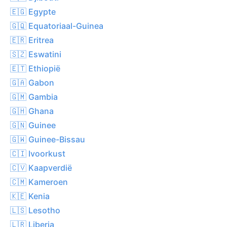
🇪🇬 Egypte
🇬🇶 Equatoriaal-Guinea
🇪🇷 Eritrea
🇸🇿 Eswatini
🇪🇹 Ethiopië
🇬🇦 Gabon
🇬🇲 Gambia
🇬🇭 Ghana
🇬🇳 Guinee
🇬🇼 Guinee-Bissau
🇨🇮 Ivoorkust
🇨🇻 Kaapverdië
🇨🇲 Kameroen
🇰🇪 Kenia
🇱🇸 Lesotho
🇱🇷 Liberia