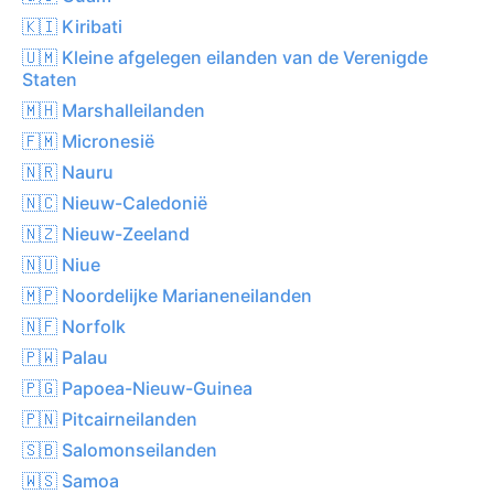
🇰🇮 Kiribati
🇺🇲 Kleine afgelegen eilanden van de Verenigde
Staten
🇲🇭 Marshalleilanden
🇫🇲 Micronesië
🇳🇷 Nauru
🇳🇨 Nieuw-Caledonië
🇳🇿 Nieuw-Zeeland
🇳🇺 Niue
🇲🇵 Noordelijke Marianeneilanden
🇳🇫 Norfolk
🇵🇼 Palau
🇵🇬 Papoea-Nieuw-Guinea
🇵🇳 Pitcairneilanden
🇸🇧 Salomonseilanden
🇼🇸 Samoa