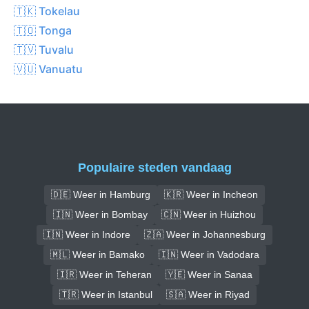
🇹🇰 Tokelau
🇹🇴 Tonga
🇹🇻 Tuvalu
🇻🇺 Vanuatu
Populaire steden vandaag
🇩🇪 Weer in Hamburg
🇰🇷 Weer in Incheon
🇮🇳 Weer in Bombay
🇨🇳 Weer in Huizhou
🇮🇳 Weer in Indore
🇿🇦 Weer in Johannesburg
🇲🇱 Weer in Bamako
🇮🇳 Weer in Vadodara
🇮🇷 Weer in Teheran
🇾🇪 Weer in Sanaa
🇹🇷 Weer in Istanbul
🇸🇦 Weer in Riyad