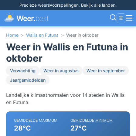
Precieze weersvoorspellingen
.
Bekijk alle landen
.
☰
Weer.
best
🌐
Home
>
Wallis en Futuna
>
Weer in oktober
Weer in Wallis en Futuna in
oktober
Verwachting
Weer in augustus
Weer in september
Jaargemiddelden
Landelijke klimaatnormalen voor 14 steden in Wallis
en Futuna.
GEMIDDELDE MAXIMUM
GEMIDDELDE MINIMUM
28°C
27°C