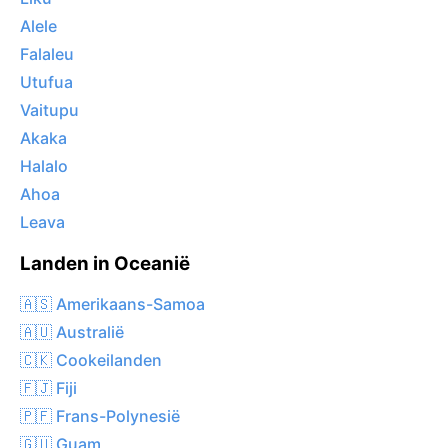
Alele
Falaleu
Utufua
Vaitupu
Akaka
Halalo
Ahoa
Leava
Landen in Oceanië
🇦🇸 Amerikaans-Samoa
🇦🇺 Australië
🇨🇰 Cookeilanden
🇫🇯 Fiji
🇵🇫 Frans-Polynesië
🇬🇺 Guam