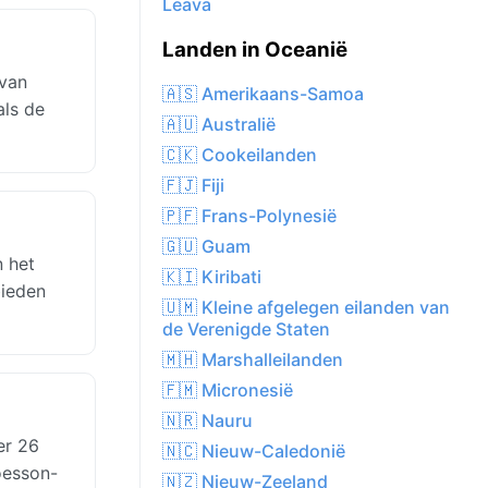
Leava
Landen in Oceanië
 van
🇦🇸 Amerikaans-Samoa
als de
🇦🇺 Australië
🇨🇰 Cookeilanden
🇫🇯 Fiji
🇵🇫 Frans-Polynesië
🇬🇺 Guam
n het
🇰🇮 Kiribati
bieden
🇺🇲 Kleine afgelegen eilanden van
de Verenigde Staten
🇲🇭 Marshalleilanden
🇫🇲 Micronesië
🇳🇷 Nauru
er 26
🇳🇨 Nieuw-Caledonië
oesson-
🇳🇿 Nieuw-Zeeland