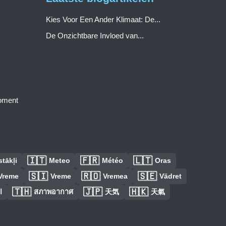
Kies Voor Een Ander Klimaat: De...
De Onzichtbare Invloed van...
moment
🇮🇹
🇫🇷
🇱🇹
tākļi
Meteo
Météo
Oras
🇸🇮
🇷🇴
🇸🇪
Vreme
Vreme
Vremea
Vädret
🇹🇭
🇯🇵
🇭🇰
ا
สภาพอากาศ
天気
天氣