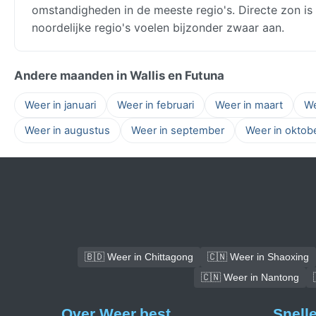
omstandigheden in de meeste regio's. Directe zon is 
noordelijke regio's voelen bijzonder zwaar aan.
Andere maanden in Wallis en Futuna
Weer in januari
Weer in februari
Weer in maart
We
Weer in augustus
Weer in september
Weer in oktob
🇧🇩 Weer in Chittagong
🇨🇳 Weer in Shaoxing
🇨🇳 Weer in Nantong
Over Weer.best
Snell