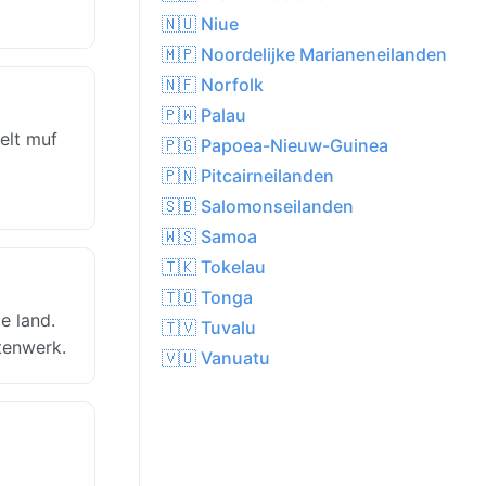
🇳🇺 Niue
🇲🇵 Noordelijke Marianeneilanden
🇳🇫 Norfolk
🇵🇼 Palau
elt muf
🇵🇬 Papoea-Nieuw-Guinea
🇵🇳 Pitcairneilanden
🇸🇧 Salomonseilanden
🇼🇸 Samoa
🇹🇰 Tokelau
🇹🇴 Tonga
e land.
🇹🇻 Tuvalu
tenwerk.
🇻🇺 Vanuatu