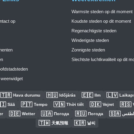
Warmste steden op dit moment
tact op
Koudste steden op dit moment
Regenachtigste steden
Winderigste steden
inenten
Zonnigste steden
en
Slechtste luchtkwaliteit op dit 
ofdstadsteden
s weerwidget
🇹🇷
🇭🇺
🇪🇪
🇱🇻
Hava durumu
Időjárás
Ilm
Laikaps
🇮
🇵🇹
🇻🇳
🇩🇰
🇷🇸
Sää
Tempo
Thời tiết
Vejret
🇩🇪
🇺🇦
🇷🇺
🇸🇦
er
Wetter
Погода
Погода
الطق
🇹🇼
🇰🇷
天氣預報
날씨