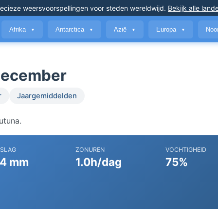
ecieze weersvoorspellingen
voor steden wereldwijd
.
Bekijk alle land
Afrika
Antarctica
Azië
Europa
Noo
▼
▼
▼
▼
 december
r
Jaargemiddelden
utuna.
RSLAG
ZONUREN
VOCHTIGHEID
4 mm
1.0h/dag
75%