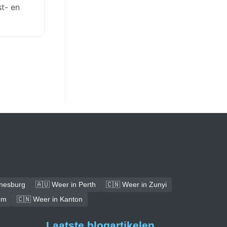
st- en
nnesburg
🇦🇺 Weer in Perth
🇨🇳 Weer in Zunyi
em
🇨🇳 Weer in Kanton
Laatste blogartikelen