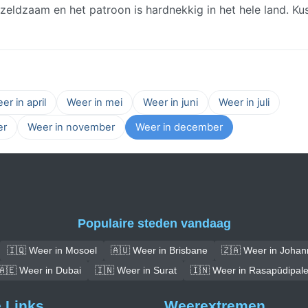
zeldzaam en het patroon is hardnekkig in het hele land. Ku
er in april
Weer in mei
Weer in juni
Weer in juli
er
Weer in november
Weer in december
Populaire steden vandaag
🇮🇶 Weer in Mosoel
🇦🇺 Weer in Brisbane
🇿🇦 Weer in Joha
🇦🇪 Weer in Dubai
🇮🇳 Weer in Surat
🇮🇳 Weer in Rasapūdipal
e Links
Weerextremen