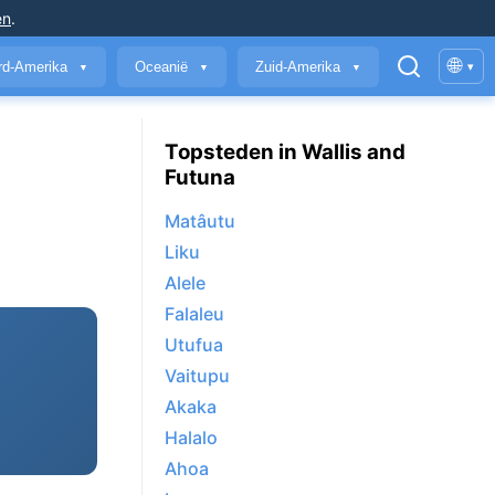
en
.
🌐
rd-Amerika
Oceanië
Zuid-Amerika
▾
▼
▼
▼
Topsteden in Wallis and
Futuna
Matâutu
Liku
Alele
Falaleu
Utufua
Vaitupu
Akaka
Halalo
Ahoa