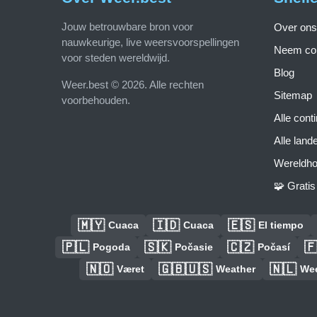
Jouw betrouwbare bron voor
Over ons
nauwkeurige, live weersvoorspellingen
Neem con
voor steden wereldwijd.
Blog
Weer.best © 2026. Alle rechten
Sitemap
voorbehouden.
Alle cont
Alle land
Wereldho
🧩 Grati
🇲🇾
🇮🇩
🇪🇸
Cuaca
Cuaca
El tiempo
🇵🇱
🇸🇰
🇨🇿

Pogoda
Počasie
Počasí
🇳🇴
🇬🇧🇺🇸
🇳🇱
Været
Weather
We