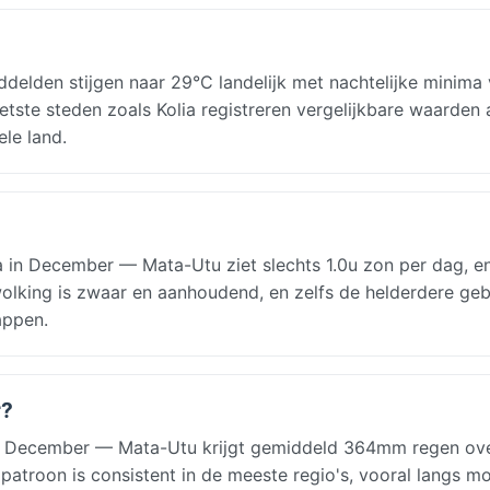
ddelden stijgen naar 29°C landelijk met nachtelijke minima
etste steden zoals Kolia registreren vergelijkbare waarden 
ele land.
 in December — Mata-Utu ziet slechts 1.0u zon per dag, e
ewolking is zwaar en aanhoudend, en zelfs de helderdere ge
appen.
r?
in December — Mata-Utu krijgt gemiddeld 364mm regen ov
patroon is consistent in de meeste regio's, vooral langs m