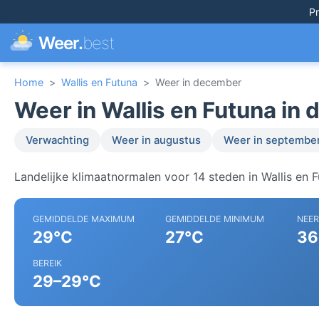
Pr
Weer.
best
Home
>
Wallis en Futuna
>
Weer in december
Weer in Wallis en Futuna in
Verwachting
Weer in augustus
Weer in septembe
Landelijke klimaatnormalen voor 14 steden in Wallis en F
GEMIDDELDE MAXIMUM
GEMIDDELDE MINIMUM
NEE
29°C
27°C
36
BEREIK
29–29°C