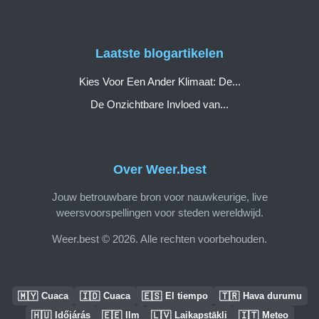
Laatste blogartikelen
Kies Voor Een Ander Klimaat: De...
De Onzichtbare Invloed van...
Over Weer.best
Jouw betrouwbare bron voor nauwkeurige, live
weersvoorspellingen voor steden wereldwijd.
Weer.best © 2026. Alle rechten voorbehouden.
🇲🇾
🇮🇩
🇪🇸
🇹🇷
Cuaca
Cuaca
El tiempo
Hava durumu
🇭🇺
🇪🇪
🇱🇻
🇮🇹
Időjárás
Ilm
Laikapstākļi
Meteo