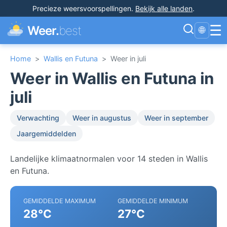
Precieze weersvoorspellingen
.
Bekijk alle landen
.
☰
Weer.
best
🌐
Home
>
Wallis en Futuna
>
Weer in juli
Weer in Wallis en Futuna in
juli
Verwachting
Weer in augustus
Weer in september
Jaargemiddelden
Landelijke klimaatnormalen voor 14 steden in Wallis
en Futuna.
GEMIDDELDE MAXIMUM
GEMIDDELDE MINIMUM
28°C
27°C