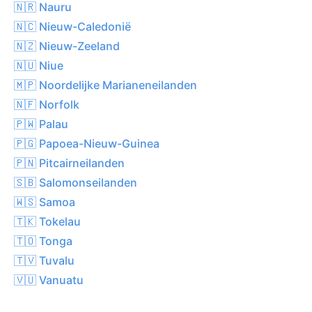
🇳🇷 Nauru
🇳🇨 Nieuw-Caledonië
🇳🇿 Nieuw-Zeeland
🇳🇺 Niue
🇲🇵 Noordelijke Marianeneilanden
🇳🇫 Norfolk
🇵🇼 Palau
🇵🇬 Papoea-Nieuw-Guinea
🇵🇳 Pitcairneilanden
🇸🇧 Salomonseilanden
🇼🇸 Samoa
🇹🇰 Tokelau
🇹🇴 Tonga
🇹🇻 Tuvalu
🇻🇺 Vanuatu