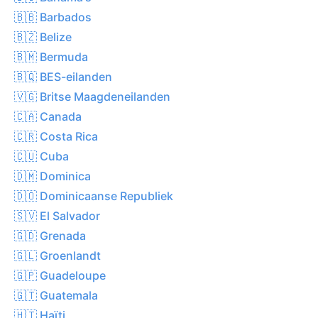
🇧🇧 Barbados
🇧🇿 Belize
🇧🇲 Bermuda
🇧🇶 BES-eilanden
🇻🇬 Britse Maagdeneilanden
🇨🇦 Canada
🇨🇷 Costa Rica
🇨🇺 Cuba
🇩🇲 Dominica
🇩🇴 Dominicaanse Republiek
🇸🇻 El Salvador
🇬🇩 Grenada
🇬🇱 Groenlandt
🇬🇵 Guadeloupe
🇬🇹 Guatemala
🇭🇹 Haïti