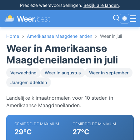
Precieze weersvoorspellingen
.
Bekijk alle landen
.
☰
Weer.
best
🌐
Home
>
Amerikaanse Maagdeneilanden
>
Weer in juli
Weer in Amerikaanse
Maagdeneilanden in juli
Verwachting
Weer in augustus
Weer in september
Jaargemiddelden
Landelijke klimaatnormalen voor 10 steden in
Amerikaanse Maagdeneilanden.
GEMIDDELDE MAXIMUM
GEMIDDELDE MINIMUM
29°C
27°C