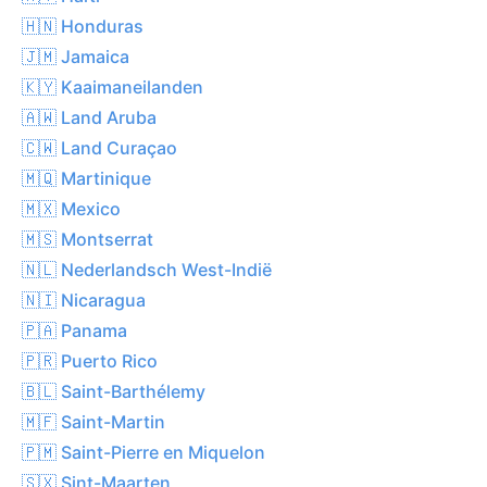
🇭🇳 Honduras
🇯🇲 Jamaica
🇰🇾 Kaaimaneilanden
🇦🇼 Land Aruba
🇨🇼 Land Curaçao
🇲🇶 Martinique
🇲🇽 Mexico
🇲🇸 Montserrat
🇳🇱 Nederlandsch West-Indië
🇳🇮 Nicaragua
🇵🇦 Panama
🇵🇷 Puerto Rico
🇧🇱 Saint-Barthélemy
🇲🇫 Saint-Martin
🇵🇲 Saint-Pierre en Miquelon
🇸🇽 Sint-Maarten