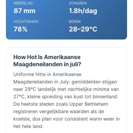
NEERSLAG
ZONUREN
87 mm
1.8h/dag
VOCHTIGHEID
BEREIK
78%
28–29°C
How Hot Is Amerikaanse
Maagdeneilanden in juli?
Uniforme hitte in Amerikaanse
Maagdeneilanden in July: gemiddelden stijgen
naar 29°C landelijk met nachtelijke minima van
27°C, kleine spreiding van kust tot binnenland.
De heetste steden zoals Upper Bethlehem
registreren vergelijkbare waarden als de
koelste, dus plan voor consistent warm weer in
het hele land.