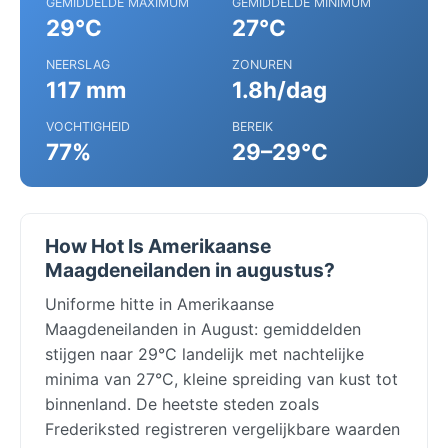
GEMIDDELDE MAXIMUM
GEMIDDELDE MINIMUM
29°C
27°C
NEERSLAG
ZONUREN
117 mm
1.8h/dag
VOCHTIGHEID
BEREIK
77%
29–29°C
How Hot Is Amerikaanse
Maagdeneilanden in augustus?
Uniforme hitte in Amerikaanse
Maagdeneilanden in August: gemiddelden
stijgen naar 29°C landelijk met nachtelijke
minima van 27°C, kleine spreiding van kust tot
binnenland. De heetste steden zoals
Frederiksted registreren vergelijkbare waarden