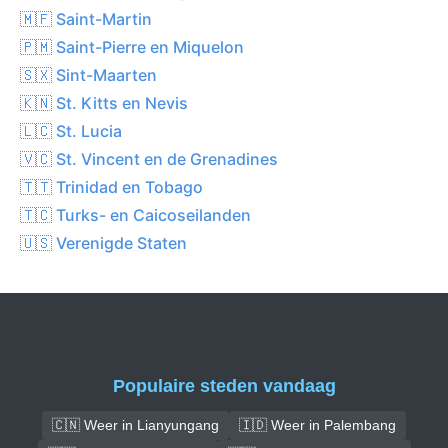
🇲🇫 Saint-Martin
🇵🇲 Saint-Pierre en Miquelon
🇸🇽 Sint-Maarten
🇰🇳 St. Kitts en Nevis
🇱🇨 St. Lucia
🇻🇨 St. Vincent en de Grenadines
🇹🇹 Trinidad en Tobago
🇹🇨 Turks- en Caicoseilanden
🇺🇸 Verenigde Staten
Populaire steden vandaag
🇨🇳 Weer in Lianyungang
🇮🇩 Weer in Palembang