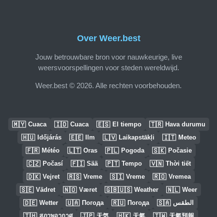
Over Weer.best
Jouw betrouwbare bron voor nauwkeurige, live
weersvoorspellingen voor steden wereldwijd.
Weer.best © 2026. Alle rechten voorbehouden.
🇲🇾
🇮🇩
🇪🇸
🇹🇷
Cuaca
Cuaca
El tiempo
Hava durumu
🇭🇺
🇪🇪
🇱🇻
🇮🇹
Időjárás
Ilm
Laikapstākļi
Meteo
🇫🇷
🇱🇹
🇵🇱
🇸🇰
Météo
Oras
Pogoda
Počasie
🇨🇿
🇫🇮
🇵🇹
🇻🇳
Počasí
Sää
Tempo
Thời tiết
🇩🇰
🇷🇸
🇸🇮
🇷🇴
Vejret
Vreme
Vreme
Vremea
🇸🇪
🇳🇴
🇬🇧🇺🇸
🇳🇱
Vädret
Været
Weather
Weer
🇩🇪
🇺🇦
🇷🇺
🇸🇦
Wetter
Погода
Погода
الطقس
🇹🇭
🇯🇵
🇭🇰
🇹🇼
สภาพอากาศ
天気
天氣
天氣預報