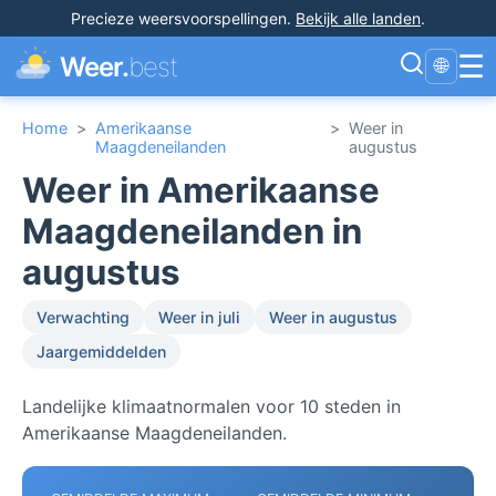
Precieze weersvoorspellingen
.
Bekijk alle landen
.
☰
Weer.
best
🌐
Home
>
Amerikaanse
>
Weer in
Maagdeneilanden
augustus
Weer in Amerikaanse
Maagdeneilanden in
augustus
Verwachting
Weer in juli
Weer in augustus
Jaargemiddelden
Landelijke klimaatnormalen voor 10 steden in
Amerikaanse Maagdeneilanden.