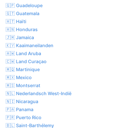
🇬🇵 Guadeloupe
🇬🇹 Guatemala
🇭🇹 Haïti
🇭🇳 Honduras
🇯🇲 Jamaica
🇰🇾 Kaaimaneilanden
🇦🇼 Land Aruba
🇨🇼 Land Curaçao
🇲🇶 Martinique
🇲🇽 Mexico
🇲🇸 Montserrat
🇳🇱 Nederlandsch West-Indië
🇳🇮 Nicaragua
🇵🇦 Panama
🇵🇷 Puerto Rico
🇧🇱 Saint-Barthélemy