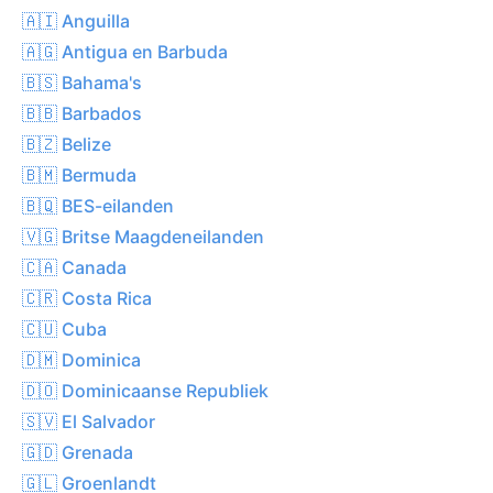
🇦🇮 Anguilla
🇦🇬 Antigua en Barbuda
🇧🇸 Bahama's
🇧🇧 Barbados
🇧🇿 Belize
🇧🇲 Bermuda
🇧🇶 BES-eilanden
🇻🇬 Britse Maagdeneilanden
🇨🇦 Canada
🇨🇷 Costa Rica
🇨🇺 Cuba
🇩🇲 Dominica
🇩🇴 Dominicaanse Republiek
🇸🇻 El Salvador
🇬🇩 Grenada
🇬🇱 Groenlandt