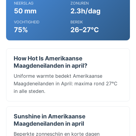
NEERSLAG
ZONUREN
50 mm
2.3h/dag
VOCHTIGHEID
BEREIK
75%
26–27°C
How Hot Is Amerikaanse
Maagdeneilanden in april?
Uniforme warmte bedekt Amerikaanse
Maagdeneilanden in April: maxima rond 27°C
in alle steden.
Sunshine in Amerikaanse
Maagdeneilanden in april
Beperkte zonneschijn en korte dagen