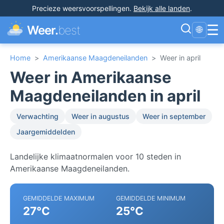
Precieze weersvoorspellingen
.
Bekijk alle landen
.
☰
Weer.
best
🌐
Home
>
Amerikaanse Maagdeneilanden
>
Weer in april
Weer in Amerikaanse
Maagdeneilanden in april
Verwachting
Weer in augustus
Weer in september
Jaargemiddelden
Landelijke klimaatnormalen voor 10 steden in
Amerikaanse Maagdeneilanden.
GEMIDDELDE MAXIMUM
GEMIDDELDE MINIMUM
27°C
25°C