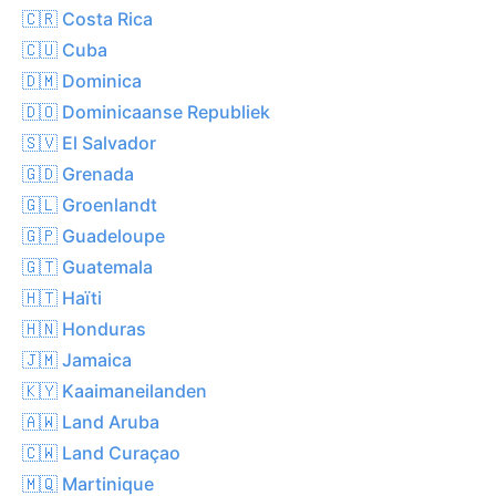
🇨🇷 Costa Rica
🇨🇺 Cuba
🇩🇲 Dominica
🇩🇴 Dominicaanse Republiek
🇸🇻 El Salvador
🇬🇩 Grenada
🇬🇱 Groenlandt
🇬🇵 Guadeloupe
🇬🇹 Guatemala
🇭🇹 Haïti
🇭🇳 Honduras
🇯🇲 Jamaica
🇰🇾 Kaaimaneilanden
🇦🇼 Land Aruba
🇨🇼 Land Curaçao
🇲🇶 Martinique