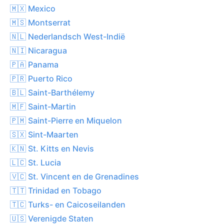
🇲🇽 Mexico
🇲🇸 Montserrat
🇳🇱 Nederlandsch West-Indië
🇳🇮 Nicaragua
🇵🇦 Panama
🇵🇷 Puerto Rico
🇧🇱 Saint-Barthélemy
🇲🇫 Saint-Martin
🇵🇲 Saint-Pierre en Miquelon
🇸🇽 Sint-Maarten
🇰🇳 St. Kitts en Nevis
🇱🇨 St. Lucia
🇻🇨 St. Vincent en de Grenadines
🇹🇹 Trinidad en Tobago
🇹🇨 Turks- en Caicoseilanden
🇺🇸 Verenigde Staten