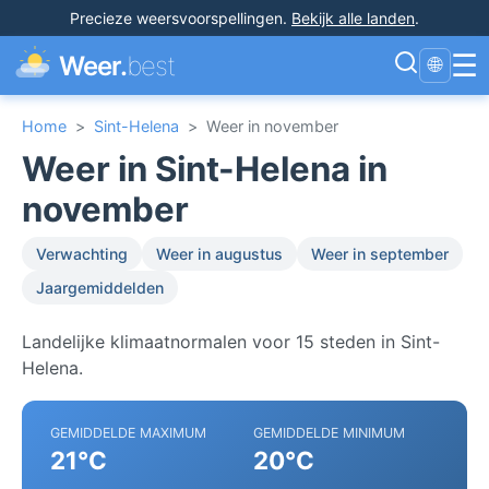
Precieze weersvoorspellingen
.
Bekijk alle landen
.
☰
Weer.
best
🌐
Home
>
Sint-Helena
>
Weer in november
Weer in Sint-Helena in
november
Verwachting
Weer in augustus
Weer in september
Jaargemiddelden
Landelijke klimaatnormalen voor 15 steden in Sint-
Helena.
GEMIDDELDE MAXIMUM
GEMIDDELDE MINIMUM
21°C
20°C