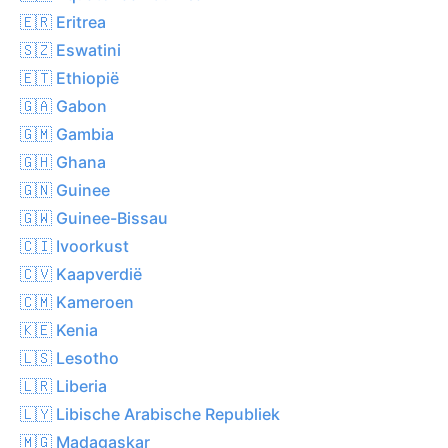
🇪🇷 Eritrea
🇸🇿 Eswatini
🇪🇹 Ethiopië
🇬🇦 Gabon
🇬🇲 Gambia
🇬🇭 Ghana
🇬🇳 Guinee
🇬🇼 Guinee-Bissau
🇨🇮 Ivoorkust
🇨🇻 Kaapverdië
🇨🇲 Kameroen
🇰🇪 Kenia
🇱🇸 Lesotho
🇱🇷 Liberia
🇱🇾 Libische Arabische Republiek
🇲🇬 Madagaskar