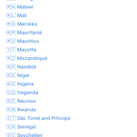
🇲🇼 Malawi
🇲🇱 Mali
🇲🇦 Marokko
🇲🇷 Mauritanië
🇲🇺 Mauritius
🇾🇹 Mayotte
🇲🇿 Mozambique
🇳🇦 Namibië
🇳🇪 Niger
🇳🇬 Nigeria
🇺🇬 Oeganda
🇷🇪 Réunion
🇷🇼 Rwanda
🇸🇹 São Tomé and Príncipe
🇸🇳 Senegal
🇸🇨 Seychellen