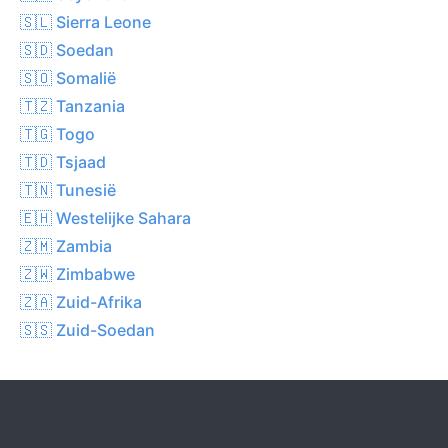
🇸🇱 Sierra Leone
🇸🇩 Soedan
🇸🇴 Somalië
🇹🇿 Tanzania
🇹🇬 Togo
🇹🇩 Tsjaad
🇹🇳 Tunesië
🇪🇭 Westelijke Sahara
🇿🇲 Zambia
🇿🇼 Zimbabwe
🇿🇦 Zuid-Afrika
🇸🇸 Zuid-Soedan