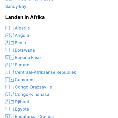
Sandy Bay
Landen in Afrika
🇩🇿 Algerije
🇦🇴 Angola
🇧🇯 Benin
🇧🇼 Botswana
🇧🇫 Burkina Faso
🇧🇮 Burundi
🇨🇫 Centraal-Afrikaanse Republiek
🇰🇲 Comoren
🇨🇬 Congo-Brazzaville
🇨🇩 Congo-Kinshasa
🇩🇯 Djibouti
🇪🇬 Egypte
🇬🇶 Equatoriaal-Guinea