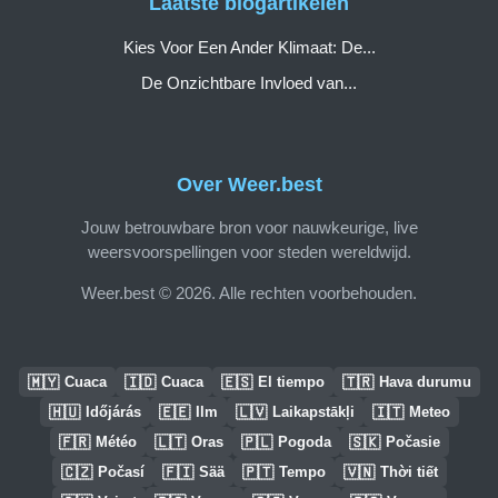
Laatste blogartikelen
Kies Voor Een Ander Klimaat: De...
De Onzichtbare Invloed van...
Over Weer.best
Jouw betrouwbare bron voor nauwkeurige, live
weersvoorspellingen voor steden wereldwijd.
Weer.best © 2026. Alle rechten voorbehouden.
🇲🇾
🇮🇩
🇪🇸
🇹🇷
Cuaca
Cuaca
El tiempo
Hava durumu
🇭🇺
🇪🇪
🇱🇻
🇮🇹
Időjárás
Ilm
Laikapstākļi
Meteo
🇫🇷
🇱🇹
🇵🇱
🇸🇰
Météo
Oras
Pogoda
Počasie
🇨🇿
🇫🇮
🇵🇹
🇻🇳
Počasí
Sää
Tempo
Thời tiết