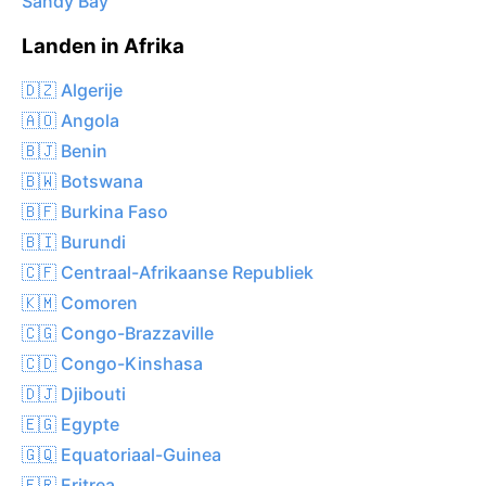
Sandy Bay
Landen in Afrika
🇩🇿 Algerije
🇦🇴 Angola
🇧🇯 Benin
🇧🇼 Botswana
🇧🇫 Burkina Faso
🇧🇮 Burundi
🇨🇫 Centraal-Afrikaanse Republiek
🇰🇲 Comoren
🇨🇬 Congo-Brazzaville
🇨🇩 Congo-Kinshasa
🇩🇯 Djibouti
🇪🇬 Egypte
🇬🇶 Equatoriaal-Guinea
🇪🇷 Eritrea