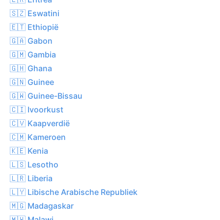
🇸🇿 Eswatini
🇪🇹 Ethiopië
🇬🇦 Gabon
🇬🇲 Gambia
🇬🇭 Ghana
🇬🇳 Guinee
🇬🇼 Guinee-Bissau
🇨🇮 Ivoorkust
🇨🇻 Kaapverdië
🇨🇲 Kameroen
🇰🇪 Kenia
🇱🇸 Lesotho
🇱🇷 Liberia
🇱🇾 Libische Arabische Republiek
🇲🇬 Madagaskar
🇲🇼 Malawi