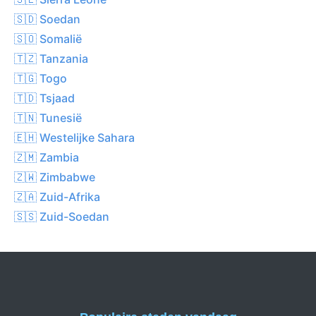
🇸🇩 Soedan
🇸🇴 Somalië
🇹🇿 Tanzania
🇹🇬 Togo
🇹🇩 Tsjaad
🇹🇳 Tunesië
🇪🇭 Westelijke Sahara
🇿🇲 Zambia
🇿🇼 Zimbabwe
🇿🇦 Zuid-Afrika
🇸🇸 Zuid-Soedan