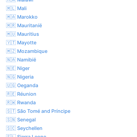
🇲🇱 Mali
🇲🇦 Marokko
🇲🇷 Mauritanië
🇲🇺 Mauritius
🇾🇹 Mayotte
🇲🇿 Mozambique
🇳🇦 Namibië
🇳🇪 Niger
🇳🇬 Nigeria
🇺🇬 Oeganda
🇷🇪 Réunion
🇷🇼 Rwanda
🇸🇹 São Tomé and Príncipe
🇸🇳 Senegal
🇸🇨 Seychellen
🇸🇱 Sierra Leone