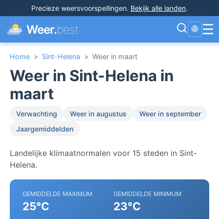
Precieze weersvoorspellingen
.
Bekijk alle landen
.
☰
Weer.
best
🌐
Home
>
Sint-Helena
>
Weer in maart
Weer in Sint-Helena in
maart
Verwachting
Weer in augustus
Weer in september
Jaargemiddelden
Landelijke klimaatnormalen voor 15 steden in Sint-
Helena.
GEMIDDELDE MAXIMUM
GEMIDDELDE MINIMUM
25°C
23°C