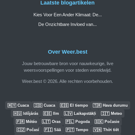
Laatste blogartikelen
Kies Voor Een Ander Klimaat: De...
De Onzichtbare Invloed van...
Over Weer.best
Jouw betrouwbare bron voor nauwkeurige, live
weersvoorspellingen voor steden wereldwijd.
Weer.best © 2026. Alle rechten voorbehouden.
🇲🇾
🇮🇩
🇪🇸
🇹🇷
Cuaca
Cuaca
El tiempo
Hava durumu
🇭🇺
🇪🇪
🇱🇻
🇮🇹
Időjárás
Ilm
Laikapstākļi
Meteo
🇫🇷
🇱🇹
🇵🇱
🇸🇰
Météo
Oras
Pogoda
Počasie
🇨🇿
🇫🇮
🇵🇹
🇻🇳
Počasí
Sää
Tempo
Thời tiết