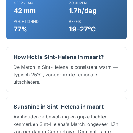
NEERSLAG
ZONUREN
42 mm
1.7h/dag
VOCHTIGHEID
BEREIK
77%
19–27°C
How Hot Is Sint-Helena in maart?
De March in Sint-Helena is consistent warm —
typisch 25°C, zonder grote regionale
uitschieters.
Sunshine in Sint-Helena in maart
Aanhoudende bewolking en grijze luchten
kenmerken Sint-Helena's March: ongeveer 1.7h
zon per dag in Georgetown. Daglicht is ook