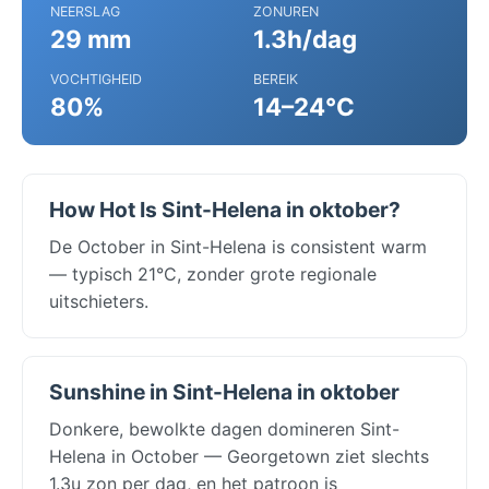
NEERSLAG
ZONUREN
29 mm
1.3h/dag
VOCHTIGHEID
BEREIK
80%
14–24°C
How Hot Is Sint-Helena in oktober?
De October in Sint-Helena is consistent warm
— typisch 21°C, zonder grote regionale
uitschieters.
Sunshine in Sint-Helena in oktober
Donkere, bewolkte dagen domineren Sint-
Helena in October — Georgetown ziet slechts
1.3u zon per dag, en het patroon is