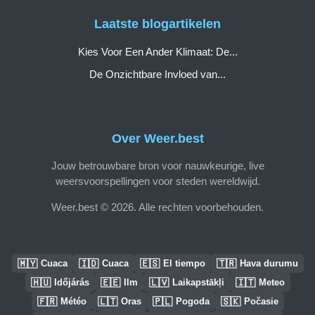
Laatste blogartikelen
Kies Voor Een Ander Klimaat: De...
De Onzichtbare Invloed van...
Over Weer.best
Jouw betrouwbare bron voor nauwkeurige, live
weersvoorspellingen voor steden wereldwijd.
Weer.best © 2026. Alle rechten voorbehouden.
🇲🇾
🇮🇩
🇪🇸
🇹🇷
Cuaca
Cuaca
El tiempo
Hava durumu
🇭🇺
🇪🇪
🇱🇻
🇮🇹
Időjárás
Ilm
Laikapstākļi
Meteo
🇫🇷
🇱🇹
🇵🇱
🇸🇰
Météo
Oras
Pogoda
Počasie