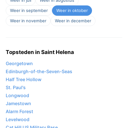
Weer in juli
Weer in augustus
Weer in september
Weer in oktober
Weer in november
Weer in december
Topsteden in Saint Helena
Georgetown
Edinburgh-of-the-Seven-Seas
Half Tree Hollow
St. Paul's
Longwood
Jamestown
Alarm Forest
Levelwood
Cat Hill US Military Base