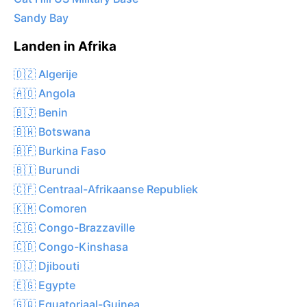
Sandy Bay
Landen in Afrika
🇩🇿 Algerije
🇦🇴 Angola
🇧🇯 Benin
🇧🇼 Botswana
🇧🇫 Burkina Faso
🇧🇮 Burundi
🇨🇫 Centraal-Afrikaanse Republiek
🇰🇲 Comoren
🇨🇬 Congo-Brazzaville
🇨🇩 Congo-Kinshasa
🇩🇯 Djibouti
🇪🇬 Egypte
🇬🇶 Equatoriaal-Guinea