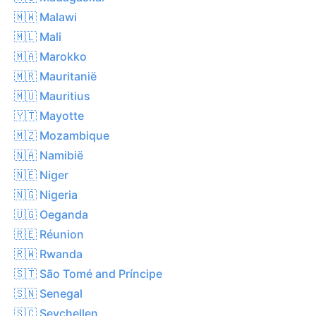
🇲🇼 Malawi
🇲🇱 Mali
🇲🇦 Marokko
🇲🇷 Mauritanië
🇲🇺 Mauritius
🇾🇹 Mayotte
🇲🇿 Mozambique
🇳🇦 Namibië
🇳🇪 Niger
🇳🇬 Nigeria
🇺🇬 Oeganda
🇷🇪 Réunion
🇷🇼 Rwanda
🇸🇹 São Tomé and Príncipe
🇸🇳 Senegal
🇸🇨 Seychellen