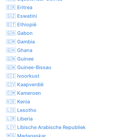
🇪🇷 Eritrea
🇸🇿 Eswatini
🇪🇹 Ethiopië
🇬🇦 Gabon
🇬🇲 Gambia
🇬🇭 Ghana
🇬🇳 Guinee
🇬🇼 Guinee-Bissau
🇨🇮 Ivoorkust
🇨🇻 Kaapverdië
🇨🇲 Kameroen
🇰🇪 Kenia
🇱🇸 Lesotho
🇱🇷 Liberia
🇱🇾 Libische Arabische Republiek
🇲🇬 Madagaskar