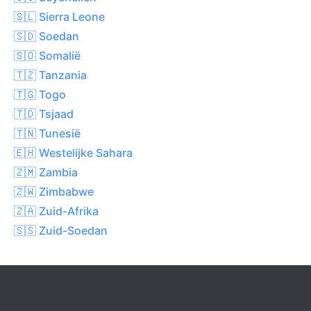
🇸🇱 Sierra Leone
🇸🇩 Soedan
🇸🇴 Somalië
🇹🇿 Tanzania
🇹🇬 Togo
🇹🇩 Tsjaad
🇹🇳 Tunesië
🇪🇭 Westelijke Sahara
🇿🇲 Zambia
🇿🇼 Zimbabwe
🇿🇦 Zuid-Afrika
🇸🇸 Zuid-Soedan