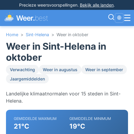
Precieze weersvoorspellingen
.
Bekijk alle landen
.
☰
Weer.
best
🌐
Home
>
Sint-Helena
>
Weer in oktober
Weer in Sint-Helena in
oktober
Verwachting
Weer in augustus
Weer in september
Jaargemiddelden
Landelijke klimaatnormalen voor 15 steden in Sint-
Helena.
GEMIDDELDE MAXIMUM
GEMIDDELDE MINIMUM
21°C
19°C