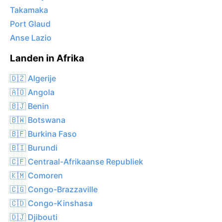
Takamaka
Port Glaud
Anse Lazio
Landen in Afrika
🇩🇿 Algerije
🇦🇴 Angola
🇧🇯 Benin
🇧🇼 Botswana
🇧🇫 Burkina Faso
🇧🇮 Burundi
🇨🇫 Centraal-Afrikaanse Republiek
🇰🇲 Comoren
🇨🇬 Congo-Brazzaville
🇨🇩 Congo-Kinshasa
🇩🇯 Djibouti