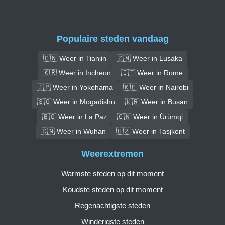
Populaire steden vandaag
🇨🇳 Weer in Tianjin
🇿🇲 Weer in Lusaka
🇰🇷 Weer in Incheon
🇮🇹 Weer in Rome
🇯🇵 Weer in Yokohama
🇰🇪 Weer in Nairobi
🇸🇴 Weer in Mogadishu
🇰🇷 Weer in Busan
🇧🇴 Weer in La Paz
🇨🇳 Weer in Ürümqi
🇨🇳 Weer in Wuhan
🇺🇿 Weer in Tasjkent
Weerextremen
Warmste steden op dit moment
Koudste steden op dit moment
Regenachtigste steden
Winderigste steden