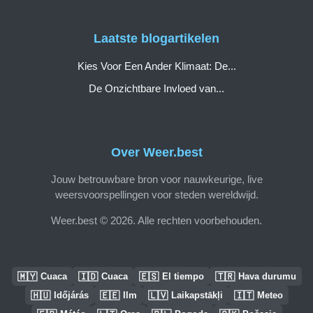
Laatste blogartikelen
Kies Voor Een Ander Klimaat: De...
De Onzichtbare Invloed van...
Over Weer.best
Jouw betrouwbare bron voor nauwkeurige, live
weersvoorspellingen voor steden wereldwijd.
Weer.best © 2026. Alle rechten voorbehouden.
🇲🇾
🇮🇩
🇪🇸
🇹🇷
Cuaca
Cuaca
El tiempo
Hava durumu
🇭🇺
🇪🇪
🇱🇻
🇮🇹
Időjárás
Ilm
Laikapstākļi
Meteo