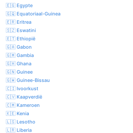
🇪🇬 Egypte
🇬🇶 Equatoriaal-Guinea
🇪🇷 Eritrea
🇸🇿 Eswatini
🇪🇹 Ethiopië
🇬🇦 Gabon
🇬🇲 Gambia
🇬🇭 Ghana
🇬🇳 Guinee
🇬🇼 Guinee-Bissau
🇨🇮 Ivoorkust
🇨🇻 Kaapverdië
🇨🇲 Kameroen
🇰🇪 Kenia
🇱🇸 Lesotho
🇱🇷 Liberia