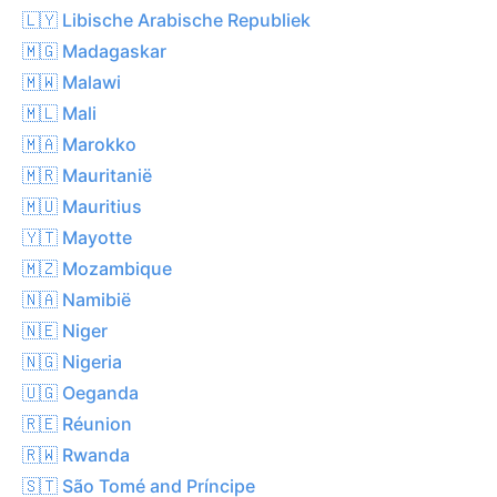
🇱🇾 Libische Arabische Republiek
🇲🇬 Madagaskar
🇲🇼 Malawi
🇲🇱 Mali
🇲🇦 Marokko
🇲🇷 Mauritanië
🇲🇺 Mauritius
🇾🇹 Mayotte
🇲🇿 Mozambique
🇳🇦 Namibië
🇳🇪 Niger
🇳🇬 Nigeria
🇺🇬 Oeganda
🇷🇪 Réunion
🇷🇼 Rwanda
🇸🇹 São Tomé and Príncipe