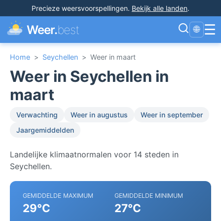
Precieze weersvoorspellingen
.
Bekijk alle landen
.
☰
Weer.
best
🌐
Home
>
Seychellen
>
Weer in maart
Weer in Seychellen in
maart
Verwachting
Weer in augustus
Weer in september
Jaargemiddelden
Landelijke klimaatnormalen voor 14 steden in
Seychellen.
GEMIDDELDE MAXIMUM
GEMIDDELDE MINIMUM
29°C
27°C