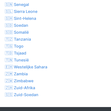
🇸🇳 Senegal
🇸🇱 Sierra Leone
🇸🇭 Sint-Helena
🇸🇩 Soedan
🇸🇴 Somalië
🇹🇿 Tanzania
🇹🇬 Togo
🇹🇩 Tsjaad
🇹🇳 Tunesië
🇪🇭 Westelijke Sahara
🇿🇲 Zambia
🇿🇼 Zimbabwe
🇿🇦 Zuid-Afrika
🇸🇸 Zuid-Soedan