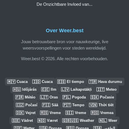
De Onzichtbare Invloed van...
Over Weer.best
Jouw betrouwbare bron voor nauwkeurige, live
weersvoorspellingen voor steden wereldwijd.
Weer.best © 2026. Alle rechten voorbehouden.
🇲🇾
🇮🇩
🇪🇸
🇹🇷
Cuaca
Cuaca
El tiempo
Hava durumu
🇭🇺
🇪🇪
🇱🇻
🇮🇹
Időjárás
Ilm
Laikapstākļi
Meteo
🇫🇷
🇱🇹
🇵🇱
🇸🇰
Météo
Oras
Pogoda
Počasie
🇨🇿
🇫🇮
🇵🇹
🇻🇳
Počasí
Sää
Tempo
Thời tiết
🇩🇰
🇷🇸
🇸🇮
🇷🇴
Vejret
Vreme
Vreme
Vremea
🇸🇪
🇳🇴
🇬🇧🇺🇸
🇳🇱
Vädret
Været
Weather
Weer
🇩🇪
🇺🇦
🇷🇺
🇸🇦
Wetter
Погода
Погода
الطقس