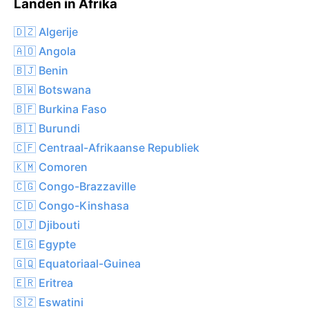
Landen in Afrika
🇩🇿 Algerije
🇦🇴 Angola
🇧🇯 Benin
🇧🇼 Botswana
🇧🇫 Burkina Faso
🇧🇮 Burundi
🇨🇫 Centraal-Afrikaanse Republiek
🇰🇲 Comoren
🇨🇬 Congo-Brazzaville
🇨🇩 Congo-Kinshasa
🇩🇯 Djibouti
🇪🇬 Egypte
🇬🇶 Equatoriaal-Guinea
🇪🇷 Eritrea
🇸🇿 Eswatini