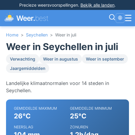
Precieze weersvoorspellingen
.
Bekijk alle landen
.
☰
Weer.
best
🌐
Home
>
Seychellen
>
Weer in juli
Weer in Seychellen in juli
Verwachting
Weer in augustus
Weer in september
Jaargemiddelden
Landelijke klimaatnormalen voor 14 steden in
Seychellen.
GEMIDDELDE MAXIMUM
GEMIDDELDE MINIMUM
26°C
25°C
NEERSLAG
ZONUREN
104 mm
1.2h/dag