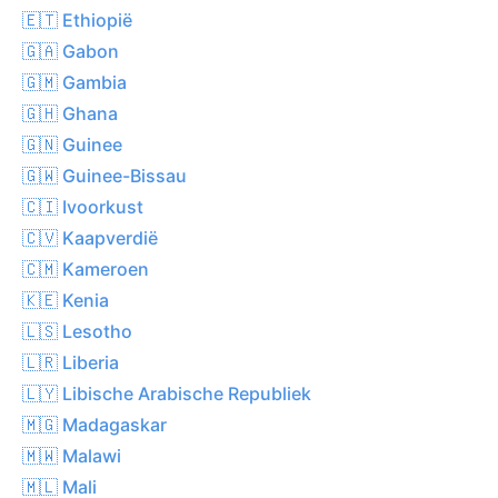
🇪🇹 Ethiopië
🇬🇦 Gabon
🇬🇲 Gambia
🇬🇭 Ghana
🇬🇳 Guinee
🇬🇼 Guinee-Bissau
🇨🇮 Ivoorkust
🇨🇻 Kaapverdië
🇨🇲 Kameroen
🇰🇪 Kenia
🇱🇸 Lesotho
🇱🇷 Liberia
🇱🇾 Libische Arabische Republiek
🇲🇬 Madagaskar
🇲🇼 Malawi
🇲🇱 Mali