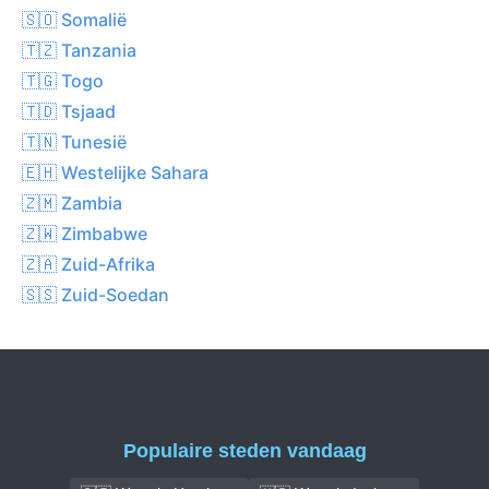
🇸🇴 Somalië
🇹🇿 Tanzania
🇹🇬 Togo
🇹🇩 Tsjaad
🇹🇳 Tunesië
🇪🇭 Westelijke Sahara
🇿🇲 Zambia
🇿🇼 Zimbabwe
🇿🇦 Zuid-Afrika
🇸🇸 Zuid-Soedan
Populaire steden vandaag