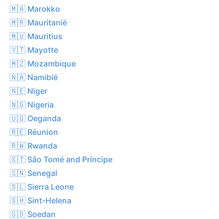
🇲🇦 Marokko
🇲🇷 Mauritanië
🇲🇺 Mauritius
🇾🇹 Mayotte
🇲🇿 Mozambique
🇳🇦 Namibië
🇳🇪 Niger
🇳🇬 Nigeria
🇺🇬 Oeganda
🇷🇪 Réunion
🇷🇼 Rwanda
🇸🇹 São Tomé and Príncipe
🇸🇳 Senegal
🇸🇱 Sierra Leone
🇸🇭 Sint-Helena
🇸🇩 Soedan