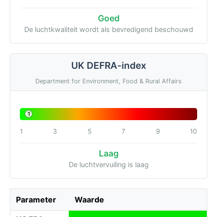
Goed
De luchtkwaliteit wordt als bevredigend beschouwd
UK DEFRA-index
Department for Environment, Food & Rural Affairs
1
1
3
5
7
9
10
Laag
De luchtvervuiling is laag
Parameter
Waarde