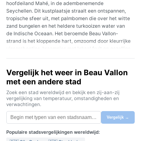
hoofdeiland Mahé, in de adembenemende
Seychellen. Dit kustplaatsje straalt een ontspannen,
tropische sfeer uit, met palmbomen die over het witte
zand bungelen en het heldere turkooizen water van
de Indische Oceaan. Het beroemde Beau Vallon-
strand is het kloppende hart, omzoomd door kleurrijke
vissersbootjes, kraampjes met lokaal fruit en gezellige
eetgelegenheden. De omgeving wordt gedomineerd
door weelderige, groene bergen, zoals het
Vergelijk het weer in Beau Vallon
nabijgelegen Morne Seychellois National Park, met
steile granieten pieken en dichte regenwouden. Hier
met een andere stad
mengt het bruisende dorpsleven zich met ongerepte
Zoek een stad wereldwijd en bekijk een zij-aan-zij
natuur, waardoor Beau Vallon een geliefde
vergelijking van temperatuur, omstandigheden en
uitvalsbasis is voor zowel zonaanbidders als
verwachtingen.
natuurliefhebbers.
Vergelijk →
Het klimaat is tropisch regenwoudklimaat (Köppen:
Af), wat betekent dat het er het hele jaar warm en
Populaire stadsvergelijkingen wereldwijd:
vochtig is, zonder echt droogseizoen. Temperaturen