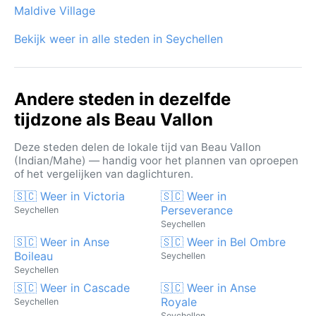
Maldive Village
luchtvochtigheid met zich meebrengt. Hoewel
cyclonen zeldzaam zijn in de Seychellen, kunnen er in
Bekijk weer in alle steden in Seychellen
die periode wel stevige tropische stormen passeren,
maar over het algemeen blijft Beau Vallon een veilige
bestemming. De zuidoostpassaat zorgt in de winter
Andere steden in dezelfde
voor een aangename bries, terwijl de zomermaanden
tijdzone als Beau Vallon
broeierig zijn met korte, hevige plensbuien.
Deze steden delen de lokale tijd van Beau Vallon
(Indian/Mahe) — handig voor het plannen van oproepen
of het vergelijken van daglichturen.
🇸🇨 Weer in Victoria
🇸🇨 Weer in
Perseverance
Seychellen
Seychellen
🇸🇨 Weer in Anse
🇸🇨 Weer in Bel Ombre
Boileau
Seychellen
Seychellen
🇸🇨 Weer in Cascade
🇸🇨 Weer in Anse
Royale
Seychellen
Seychellen