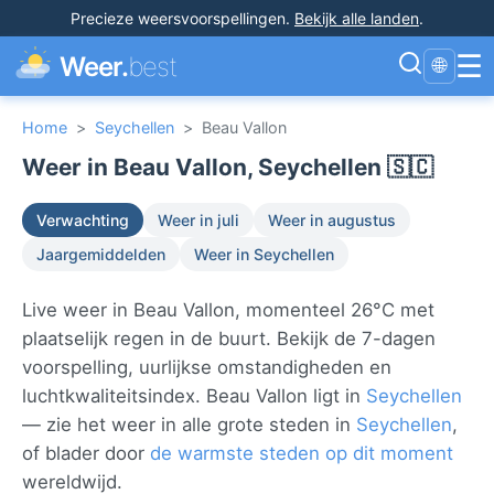
Precieze weersvoorspellingen
.
Bekijk alle landen
.
☰
Weer.
best
🌐
Home
>
Seychellen
>
Beau Vallon
Weer in Beau Vallon, Seychellen 🇸🇨
Verwachting
Weer in juli
Weer in augustus
Jaargemiddelden
Weer in Seychellen
Live weer in Beau Vallon, momenteel 26°C met
plaatselijk regen in de buurt. Bekijk de 7-dagen
voorspelling, uurlijkse omstandigheden en
luchtkwaliteitsindex. Beau Vallon ligt in
Seychellen
— zie het weer in alle grote steden in
Seychellen
,
of blader door
de warmste steden op dit moment
wereldwijd.