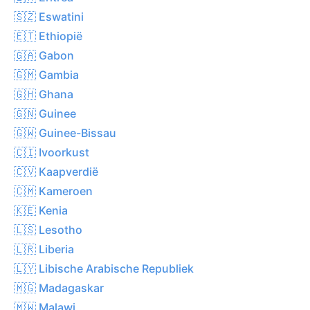
🇸🇿 Eswatini
🇪🇹 Ethiopië
🇬🇦 Gabon
🇬🇲 Gambia
🇬🇭 Ghana
🇬🇳 Guinee
🇬🇼 Guinee-Bissau
🇨🇮 Ivoorkust
🇨🇻 Kaapverdië
🇨🇲 Kameroen
🇰🇪 Kenia
🇱🇸 Lesotho
🇱🇷 Liberia
🇱🇾 Libische Arabische Republiek
🇲🇬 Madagaskar
🇲🇼 Malawi