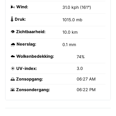
🌬️
Wind:
31.0 kph (161°)
🌡️
Druk:
1015.0 mb
👁️
Zichtbaarheid:
10.0 km
🌧️
Neerslag:
0.1 mm
☁️
Wolkenbedekking:
74%
☀️
UV-index:
3.0
🌅
Zonsopgang:
06:27 AM
🌇
Zonsondergang:
06:22 PM