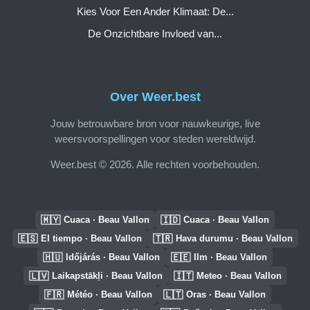
Kies Voor Een Ander Klimaat: De...
De Onzichtbare Invloed van...
Over Weer.best
Jouw betrouwbare bron voor nauwkeurige, live
weersvoorspellingen voor steden wereldwijd.
Weer.best © 2026. Alle rechten voorbehouden.
🇲🇾
🇮🇩
Cuaca · Beau Vallon
Cuaca · Beau Vallon
🇪🇸
🇹🇷
El tiempo · Beau Vallon
Hava durumu · Beau Vallon
🇭🇺
🇪🇪
Időjárás · Beau Vallon
Ilm · Beau Vallon
🇱🇻
🇮🇹
Laikapstākļi · Beau Vallon
Meteo · Beau Vallon
🇫🇷
🇱🇹
Météo · Beau Vallon
Oras · Beau Vallon