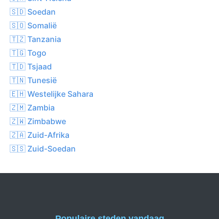
🇸🇩 Soedan
🇸🇴 Somalië
🇹🇿 Tanzania
🇹🇬 Togo
🇹🇩 Tsjaad
🇹🇳 Tunesië
🇪🇭 Westelijke Sahara
🇿🇲 Zambia
🇿🇼 Zimbabwe
🇿🇦 Zuid-Afrika
🇸🇸 Zuid-Soedan
Populaire steden vandaag