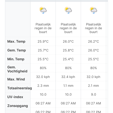
Plaatselijk
Plaatselijk
Plaatselijk
P
regen in de
regen in de
regen in de
r
buurt
buurt
buurt
Max. Temp
25.9°C
26.0°C
26.2°C
Gem. Temp
25.7°C
25.8°C
26.0°C
Min. Temp
25.5°C
25.4°C
25.5°C
Gem.
80%
80%
80%
Vochtigheid
32.0 kph
32.4 kph
32.0 kph
Max. Wind
2.3 mm
1.1 mm
2.1 mm
Totaalneerslag
10.0
10.0
9.0
UV-index
06:27 AM
06:27 AM
06:27 AM
Zonsopgang
06:22 PM
06:22 PM
06:22 PM