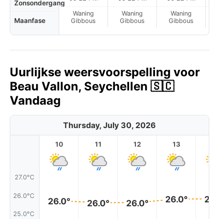
Zonsondergang
Waning
Waning
Waning
Maanfase
Gibbous
Gibbous
Gibbous
Uurlijkse weersvoorspelling voor
Beau Vallon, Seychellen 🇸🇨
Vandaag
Thursday, July 30, 2026
10
11
12
13
1
27.0°C
26.0°C
26.0°
26.
26.0°
26.0°
26.0°
25.0°C