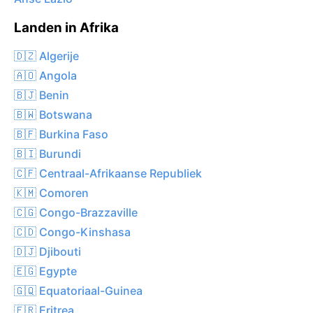
Landen in Afrika
🇩🇿 Algerije
🇦🇴 Angola
🇧🇯 Benin
🇧🇼 Botswana
🇧🇫 Burkina Faso
🇧🇮 Burundi
🇨🇫 Centraal-Afrikaanse Republiek
🇰🇲 Comoren
🇨🇬 Congo-Brazzaville
🇨🇩 Congo-Kinshasa
🇩🇯 Djibouti
🇪🇬 Egypte
🇬🇶 Equatoriaal-Guinea
🇪🇷 Eritrea