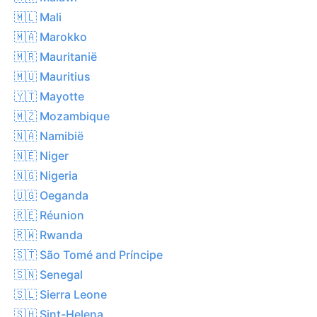
🇲🇱 Mali
🇲🇦 Marokko
🇲🇷 Mauritanië
🇲🇺 Mauritius
🇾🇹 Mayotte
🇲🇿 Mozambique
🇳🇦 Namibië
🇳🇪 Niger
🇳🇬 Nigeria
🇺🇬 Oeganda
🇷🇪 Réunion
🇷🇼 Rwanda
🇸🇹 São Tomé and Príncipe
🇸🇳 Senegal
🇸🇱 Sierra Leone
🇸🇭 Sint-Helena