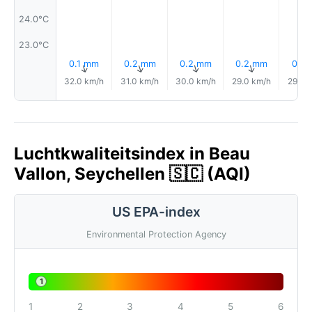
24.0°C
23.0°C
0.1 mm
0.2 mm
0.2 mm
0.2 mm
0.1 
↑
↑
↑
↑
32.0 km/h
31.0 km/h
30.0 km/h
29.0 km/h
29.0 
Luchtkwaliteitsindex in Beau
Vallon, Seychellen 🇸🇨 (AQI)
US EPA-index
Environmental Protection Agency
1
1
2
3
4
5
6