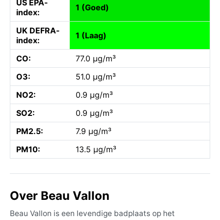
US EPA-
1 (Goed)
index:
UK DEFRA-
1 (Laag)
index:
CO:
77.0 µg/m³
O3:
51.0 µg/m³
NO2:
0.9 µg/m³
SO2:
0.9 µg/m³
PM2.5:
7.9 µg/m³
PM10:
13.5 µg/m³
Over Beau Vallon
Beau Vallon is een levendige badplaats op het