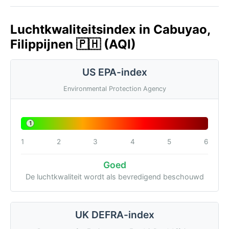
Luchtkwaliteitsindex in Cabuyao,
Filippijnen 🇵🇭 (AQI)
US EPA-index
Environmental Protection Agency
1
1
2
3
4
5
6
Goed
De luchtkwaliteit wordt als bevredigend beschouwd
UK DEFRA-index