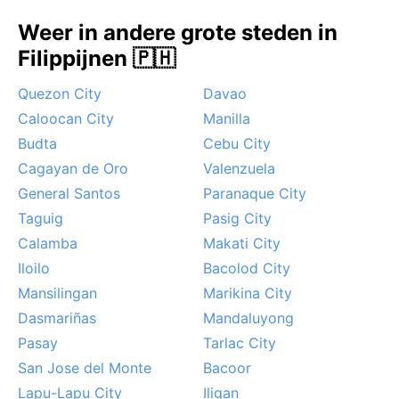
De beste reisperiode voor aangenaam weer is van
Weer in andere grote steden in
december tot februari, wanneer de kans op regen het
Filippijnen 🇵🇭
kleinst is en de temperaturen het dragelijkst. Het
meest opvallende weerverschijnsel zijn de tyfoons,
Quezon City
Davao
die vooral tussen juni en november de regio kunnen
Caloocan City
Manilla
treffen. Deze tropische cyclonen brengen soms
Budta
Cebu City
overstromingen en windschade met zich mee. Ook de
zuidwestmoesson, lokaal bekend als habagat, zorgt in
Cagayan de Oro
Valenzuela
de natte maanden voor aanhoudende regenval.
General Santos
Paranaque City
Sneeuw of sirocco komt hier niet voor; het klimaat
Taguig
Pasig City
blijft het hele jaar door tropisch en vochtig.
Calamba
Makati City
Iloilo
Bacolod City
Mansilingan
Marikina City
Dasmariñas
Mandaluyong
Pasay
Tarlac City
San Jose del Monte
Bacoor
Lapu-Lapu City
Iligan