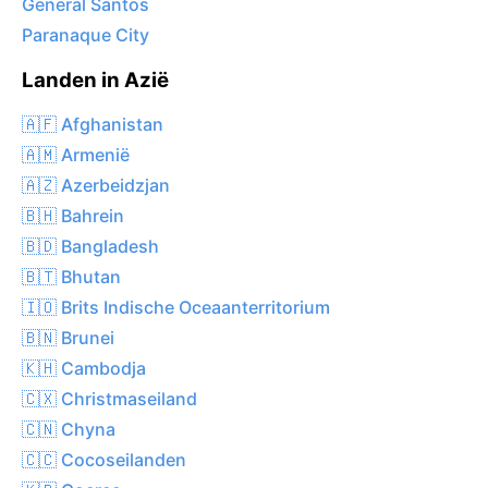
General Santos
Paranaque City
Landen in Azië
🇦🇫 Afghanistan
🇦🇲 Armenië
🇦🇿 Azerbeidzjan
🇧🇭 Bahrein
🇧🇩 Bangladesh
🇧🇹 Bhutan
🇮🇴 Brits Indische Oceaanterritorium
🇧🇳 Brunei
🇰🇭 Cambodja
🇨🇽 Christmaseiland
🇨🇳 Chyna
🇨🇨 Cocoseilanden