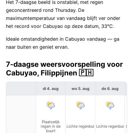
Het 7-daagse beeld is onstabiel, met regen
geconcentreerd rond Thursday. De
maximumtemperatuur van vandaag blijft ver onder
het record voor Cabuyao op deze datum, 33°C.
Ideale omstandigheden in Cabuyao vandaag — ga
naar buiten en geniet ervan.
7-daagse weersvoorspelling voor
Cabuyao, Filippijnen 🇵🇭
di 4. aug
wo 5. aug
do 6. aug
Plaatselijk
regen in de
Lichte regenbui
Lichte regenbui
Lic
buurt