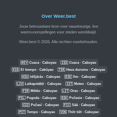
Over Weer.best
Jouw betrouwbare bron voor nauwkeurige, live
weersvoorspellingen voor steden wereldwijd.
Weer.best © 2026. Alle rechten voorbehouden.
🇲🇾
🇮🇩
Cuaca · Cabuyao
Cuaca · Cabuyao
🇪🇸
🇹🇷
El tiempo · Cabúyao
Hava durumu · Cabuyao
🇭🇺
🇪🇪
Időjárás · Cabuyao
Ilm · Cabuyao
🇱🇻
🇮🇹
Laikapstākļi · Cabuyao
Meteo · Cabuyao
🇫🇷
🇱🇹
Météo · Cabuyao
Oras · Cabuyao
🇵🇱
🇸🇰
Pogoda · Cabuyao
Počasie · Cabuyao
🇨🇿
🇫🇮
Počasí · Cabuyao
Sää · Cabuyao
🇵🇹
🇻🇳
Tempo · Cabuyao
Thời tiết · Cabuyao