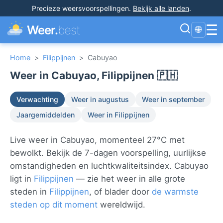
Precieze weersvoorspellingen
.
Bekijk alle landen
.
☰
Weer.
best
🌐
Home
>
Filippijnen
>
Cabuyao
Weer in Cabuyao, Filippijnen 🇵🇭
Verwachting
Weer in augustus
Weer in september
Jaargemiddelden
Weer in Filippijnen
Live weer in Cabuyao, momenteel 27°C met
bewolkt. Bekijk de 7-dagen voorspelling, uurlijkse
omstandigheden en luchtkwaliteitsindex. Cabuyao
ligt in
Filippijnen
— zie het weer in alle grote
steden in
Filippijnen
, of blader door
de warmste
steden op dit moment
wereldwijd.