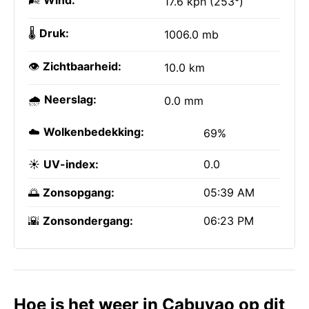
🌬️
Wind:
17.6 kph (253°)
🌡️
Druk:
1006.0 mb
👁️
Zichtbaarheid:
10.0 km
🌧️
Neerslag:
0.0 mm
☁️
Wolkenbedekking:
69%
☀️
UV-index:
0.0
🌅
Zonsopgang:
05:39 AM
🌇
Zonsondergang:
06:23 PM
Hoe is het weer in Cabuyao op dit