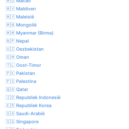
🇲🇴 Macao
🇲🇻 Maldiven
🇲🇾 Maleisië
🇲🇳 Mongolië
🇲🇲 Myanmar (Birma)
🇳🇵 Nepal
🇺🇿 Oezbekistan
🇴🇲 Oman
🇹🇱 Oost-Timor
🇵🇰 Pakistan
🇵🇸 Palestina
🇶🇦 Qatar
🇮🇩 Republiek Indonesië
🇰🇷 Republiek Korea
🇸🇦 Saudi-Arabië
🇸🇬 Singapore