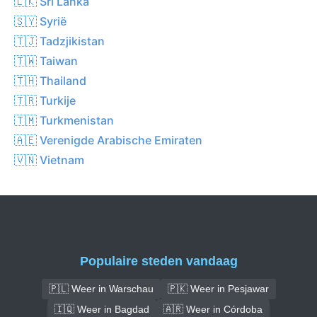
🇱🇰 Sri Lanka
🇸🇾 Syrië
🇹🇯 Tadzjikistan
🇹🇼 Taiwan
🇹🇭 Thailand
🇹🇷 Turkije
🇹🇲 Turkmenistan
🇦🇪 Verenigde Arabische Emiraten
🇻🇳 Vietnam
Populaire steden vandaag
🇵🇱 Weer in Warschau
🇵🇰 Weer in Pesjawar
🇮🇶 Weer in Bagdad
🇦🇷 Weer in Córdoba