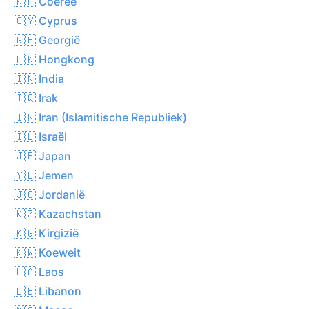
🇰🇵 Coeree
🇨🇾 Cyprus
🇬🇪 Georgië
🇭🇰 Hongkong
🇮🇳 India
🇮🇶 Irak
🇮🇷 Iran (Islamitische Republiek)
🇮🇱 Israël
🇯🇵 Japan
🇾🇪 Jemen
🇯🇴 Jordanië
🇰🇿 Kazachstan
🇰🇬 Kirgizië
🇰🇼 Koeweit
🇱🇦 Laos
🇱🇧 Libanon