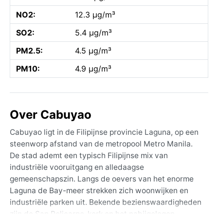
NO2:
12.3 µg/m³
SO2:
5.4 µg/m³
PM2.5:
4.5 µg/m³
PM10:
4.9 µg/m³
Over Cabuyao
Cabuyao ligt in de Filipijnse provincie Laguna, op een
steenworp afstand van de metropool Metro Manila.
De stad ademt een typisch Filipijnse mix van
industriële vooruitgang en alledaagse
gemeenschapszin. Langs de oevers van het enorme
Laguna de Bay-meer strekken zich woonwijken en
industriële parken uit. Bekende bezienswaardigheden
zijn de San Policarpo-kerk en het nabijgelegen