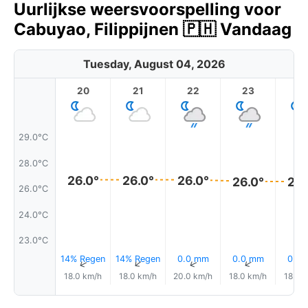
Uurlijkse weersvoorspelling voor
Cabuyao, Filippijnen 🇵🇭 Vandaag
Tuesday, August 04, 2026
20
21
22
23
29.0°C
28.0°C
26.0°
26.0°
26.0°
26.0°
26.
26.0°C
24.0°C
23.0°C
14% Regen
14% Regen
0.0 mm
0.0 mm
0.0
↑
↑
↑
↑
18.0 km/h
18.0 km/h
20.0 km/h
18.0 km/h
18.0 