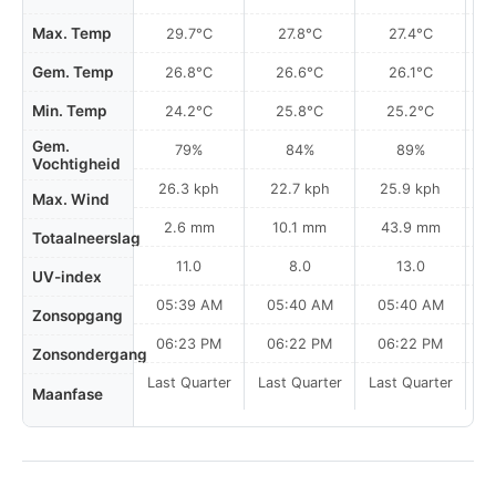
Max. Temp
29.7°C
27.8°C
27.4°C
Gem. Temp
26.8°C
26.6°C
26.1°C
Min. Temp
24.2°C
25.8°C
25.2°C
Gem.
79%
84%
89%
Vochtigheid
26.3 kph
22.7 kph
25.9 kph
Max. Wind
2.6 mm
10.1 mm
43.9 mm
Totaalneerslag
11.0
8.0
13.0
UV-index
05:39 AM
05:40 AM
05:40 AM
0
Zonsopgang
06:23 PM
06:22 PM
06:22 PM
Zonsondergang
Last Quarter
Last Quarter
Last Quarter
Maanfase