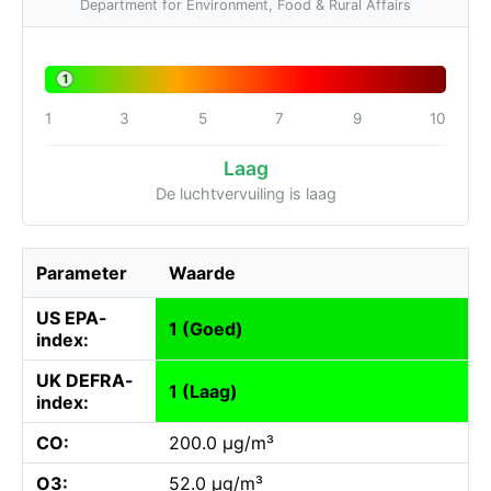
Department for Environment, Food & Rural Affairs
1
1
3
5
7
9
10
Laag
De luchtvervuiling is laag
Parameter
Waarde
US EPA-
1 (Goed)
index:
UK DEFRA-
1 (Laag)
index:
CO:
200.0 µg/m³
O3:
52.0 µg/m³