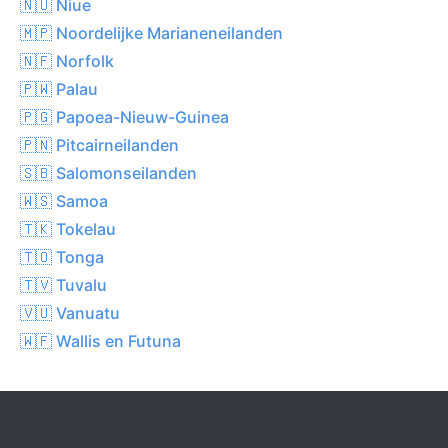
🇳🇺 Niue
🇲🇵 Noordelijke Marianeneilanden
🇳🇫 Norfolk
🇵🇼 Palau
🇵🇬 Papoea-Nieuw-Guinea
🇵🇳 Pitcairneilanden
🇸🇧 Salomonseilanden
🇼🇸 Samoa
🇹🇰 Tokelau
🇹🇴 Tonga
🇹🇻 Tuvalu
🇻🇺 Vanuatu
🇼🇫 Wallis en Futuna