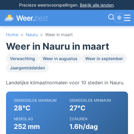
Precieze weersvoorspellingen
.
Bekijk alle landen
.
☰
Weer.
best
🌐
Home
>
Nauru
>
Weer in maart
Weer in Nauru in maart
Verwachting
Weer in augustus
Weer in september
Jaargemiddelden
Landelijke klimaatnormalen voor 10 steden in Nauru.
GEMIDDELDE MAXIMUM
GEMIDDELDE MINIMUM
28°C
27°C
NEERSLAG
ZONUREN
252 mm
1.6h/dag