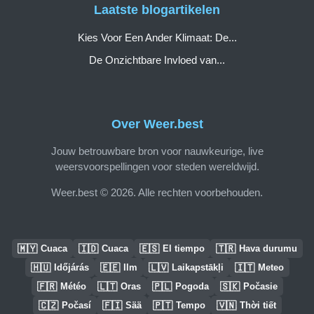
Laatste blogartikelen
Kies Voor Een Ander Klimaat: De...
De Onzichtbare Invloed van...
Over Weer.best
Jouw betrouwbare bron voor nauwkeurige, live
weersvoorspellingen voor steden wereldwijd.
Weer.best © 2026. Alle rechten voorbehouden.
🇲🇾
🇮🇩
🇪🇸
🇹🇷
Cuaca
Cuaca
El tiempo
Hava durumu
🇭🇺
🇪🇪
🇱🇻
🇮🇹
Időjárás
Ilm
Laikapstākļi
Meteo
🇫🇷
🇱🇹
🇵🇱
🇸🇰
Météo
Oras
Pogoda
Počasie
🇨🇿
🇫🇮
🇵🇹
🇻🇳
Počasí
Sää
Tempo
Thời tiết