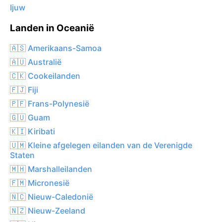
Ijuw
Landen in Oceanië
🇦🇸 Amerikaans-Samoa
🇦🇺 Australië
🇨🇰 Cookeilanden
🇫🇯 Fiji
🇵🇫 Frans-Polynesië
🇬🇺 Guam
🇰🇮 Kiribati
🇺🇲 Kleine afgelegen eilanden van de Verenigde
Staten
🇲🇭 Marshalleilanden
🇫🇲 Micronesië
🇳🇨 Nieuw-Caledonië
🇳🇿 Nieuw-Zeeland