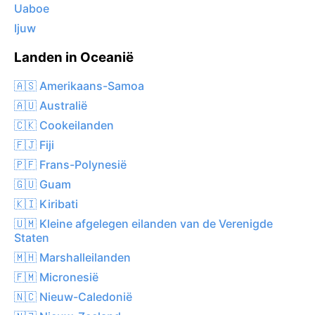
Uaboe
Ijuw
Landen in Oceanië
🇦🇸 Amerikaans-Samoa
🇦🇺 Australië
🇨🇰 Cookeilanden
🇫🇯 Fiji
🇵🇫 Frans-Polynesië
🇬🇺 Guam
🇰🇮 Kiribati
🇺🇲 Kleine afgelegen eilanden van de Verenigde
Staten
🇲🇭 Marshalleilanden
🇫🇲 Micronesië
🇳🇨 Nieuw-Caledonië