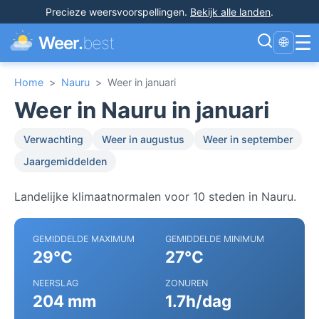
Precieze weersvoorspellingen
.
Bekijk alle landen
.
☰
Weer.
best
🌐
Home
>
Nauru
>
Weer in januari
Weer in Nauru in januari
Verwachting
Weer in augustus
Weer in september
Jaargemiddelden
Landelijke klimaatnormalen voor 10 steden in Nauru.
GEMIDDELDE MAXIMUM
GEMIDDELDE MINIMUM
29°C
27°C
NEERSLAG
ZONUREN
204 mm
1.7h/dag