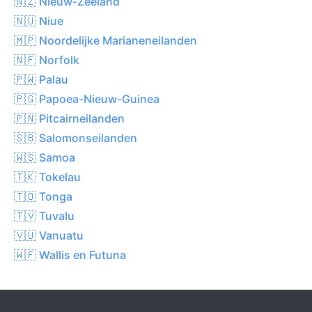
🇳🇿 Nieuw-Zeeland
🇳🇺 Niue
🇲🇵 Noordelijke Marianeneilanden
🇳🇫 Norfolk
🇵🇼 Palau
🇵🇬 Papoea-Nieuw-Guinea
🇵🇳 Pitcairneilanden
🇸🇧 Salomonseilanden
🇼🇸 Samoa
🇹🇰 Tokelau
🇹🇴 Tonga
🇹🇻 Tuvalu
🇻🇺 Vanuatu
🇼🇫 Wallis en Futuna