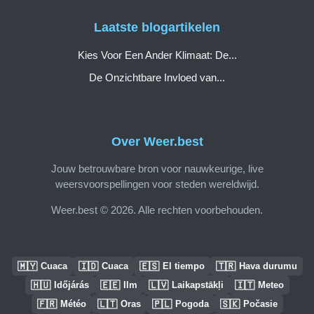
Laatste blogartikelen
Kies Voor Een Ander Klimaat: De...
De Onzichtbare Invloed van...
Over Weer.best
Jouw betrouwbare bron voor nauwkeurige, live
weersvoorspellingen voor steden wereldwijd.
Weer.best © 2026. Alle rechten voorbehouden.
🇲🇾
🇮🇩
🇪🇸
🇹🇷
Cuaca
Cuaca
El tiempo
Hava durumu
🇭🇺
🇪🇪
🇱🇻
🇮🇹
Időjárás
Ilm
Laikapstākļi
Meteo
🇫🇷
🇱🇹
🇵🇱
🇸🇰
Météo
Oras
Pogoda
Počasie